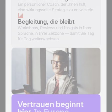
Ein persönlicher Coach, der Ihnen hilft,
eine wirkungsvolle Strategie zu entwickeln.
Begleitung, die bleibt
Workshops, Reviews und Insights in Ihrer
Sprache, in Ihrer Zeitzone — damit Sie Tag
für Tag weiterwachsen.
Vertrauen beginnt
hier.
In Europa.