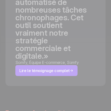
automatisé
de
nombreuses
tâches
chronophages.
Cet
outil
soutient
vraiment
notre
stratégie
commerciale
et
digitale.»
Somfy
,
Équipe E-commerce, Somfy
Lire le témoignage complet