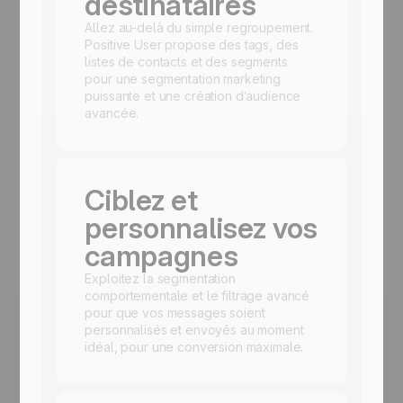
destinataires
Allez au-delà du simple regroupement.
Positive User propose des tags, des
listes de contacts et des segments
pour une segmentation marketing
puissante et une création d’audience
avancée.
Ciblez et
personnalisez vos
campagnes
Exploitez la segmentation
comportementale et le filtrage avancé
pour que vos messages soient
personnalisés et envoyés au moment
idéal, pour une conversion maximale.