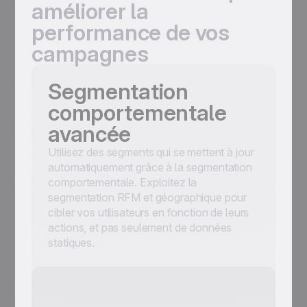
améliorer la
performance de vos
campagnes
Segmentation
comportementale
avancée
Utilisez des segments qui se mettent à jour
automatiquement grâce à la segmentation
comportementale. Exploitez la
segmentation RFM et géographique pour
cibler vos utilisateurs en fonction de leurs
actions, et pas seulement de données
statiques.