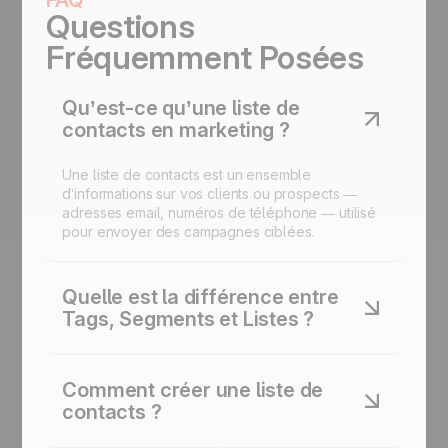
FAQ
Questions
Fréquemment Posées
Qu’est-ce qu’une liste de
contacts en marketing ?
Une liste de contacts est un ensemble
d’informations sur vos clients ou prospects —
adresses email, numéros de téléphone — utilisé
pour envoyer des campagnes ciblées.
Quelle est la différence entre
Tags, Segments et Listes ?
Les tags sont des étiquettes pour catégoriser. Les
segments sont des groupes dynamiques basés
Comment créer une liste de
sur la segmentation comportementale. Les listes
contacts ?
de contacts sont des groupes statiques utilisés
principalement pour la création d’audiences et