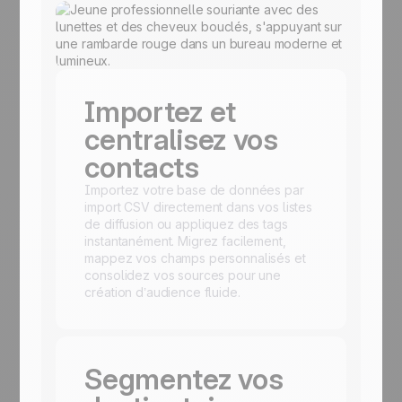
Importez et
centralisez vos
contacts
Importez votre base de données par
import CSV directement dans vos listes
de diffusion ou appliquez des tags
instantanément. Migrez facilement,
mappez vos champs personnalisés et
consolidez vos sources pour une
création d’audience fluide.
Segmentez vos