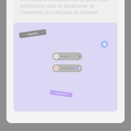
préférences sans se désabonner de
l’ensemble de votre base de données.