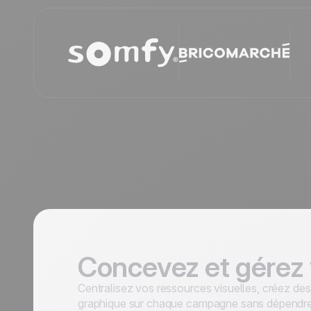
Concevez et gérez
Centralisez vos ressources visuelles, créez d
graphique sur chaque campagne sans dépendre 