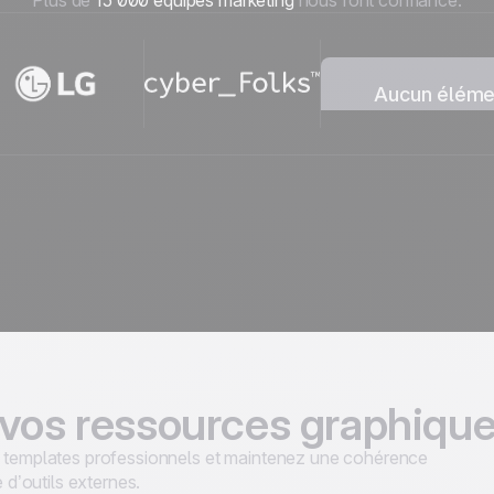
Plus de
15 000 équipes marketing
nous font confiance.
Aucun élémen
Nous n’avons t
collection.
 vos ressources graphiqu
es templates professionnels et maintenez une cohérence
d’outils externes.