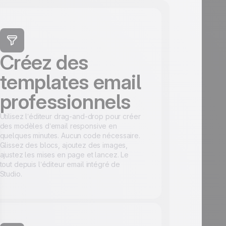
Créez des
templates email
professionnels
Utilisez l’éditeur drag-and-drop pour créer
des modèles d’email responsive en
quelques minutes. Aucun code nécessaire.
Glissez des blocs, ajoutez des images,
ajustez les mises en page et lancez. Le
tout depuis l’éditeur email intégré de
Studio.