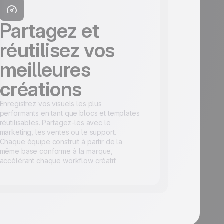
Partagez et
réutilisez vos
meilleures
créations
Enregistrez vos visuels les plus
performants en tant que blocs et templates
réutilisables. Partagez-les avec le
marketing, les ventes ou le support.
Chaque équipe construit à partir de la
même base conforme à la marque,
accélérant chaque workflow créatif.