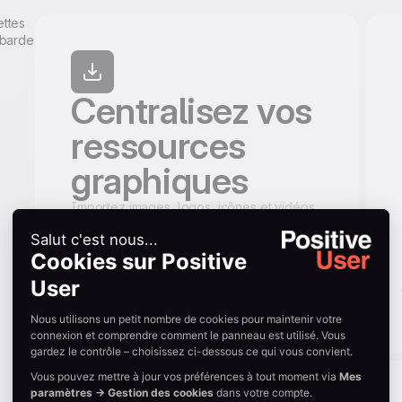
Centralisez vos
ressources
graphiques
Importez images, logos, icônes et vidéos
dans votre bibliothèque de médias.
Organisez le tout dans des dossiers et
accédez instantanément à vos ressources
visuelles validées, sur chaque canal et
pour chaque équipe.