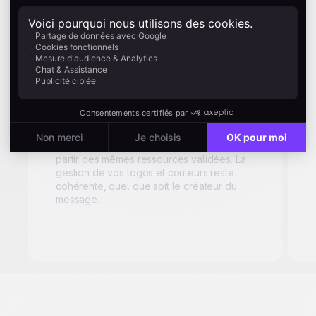
Maintenez
votre identité
visuelle
Stockez palettes de couleurs, polices et
charte graphique à un seul endroit.
Chaque membre de l’équipe travaille à
partir des mêmes ressources validées. La
gestion de vos logos et couleurs reste
cohérente, quel que soit le créateur du
message.