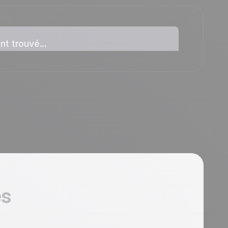
t trouvé...
rouvé aucun élément pour cette
es