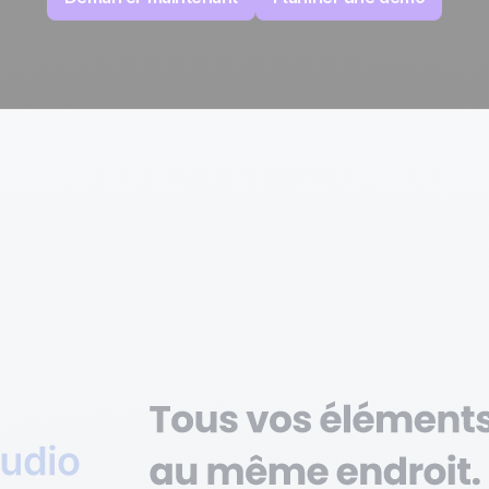
100% développé et
4.8
Trustpilot
hébergé en Europe
Certifié ISO 27001