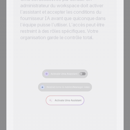
administrateur du workspace doit activer
l’assistant et accepter les conditions du
fournisseur IA avant que quiconque dans
l’équipe puisse l’utiliser. L’accès peut être
restreint à des rôles spécifiques. Votre
organisation garde le contrôle total.