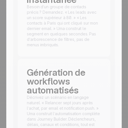
Besoin d’un groupe de contacts
précis ? Demandez. « Les leads avec
un score supérieur à 80. » « Les
contacts à Paris qui ont cliqué sur mon
dernier email. » Uma construit le
segment en quelques secondes. Pas
d’arborescence de filtres, pas de
menus imbriqués.
Génération de
workflows
automatisés
Décrivez un scénario en langage
naturel. « Relancer sept jours après
l’achat, par email et notification push. »
Uma construit l’automatisation complète
dans Journey Builder. Déclencheurs,
délais, canaux et conditions, tout est