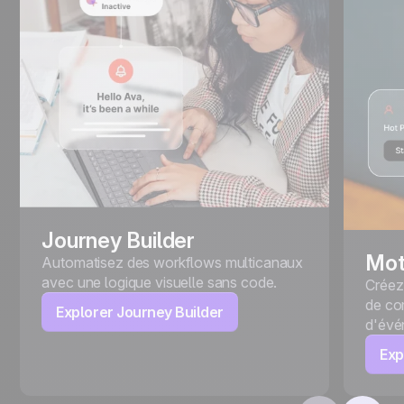
Journey Builder
Mot
Automatisez des workflows multicanaux
avec une logique visuelle sans code.
Créez
de co
Explorer Journey Builder
d'évé
Exp