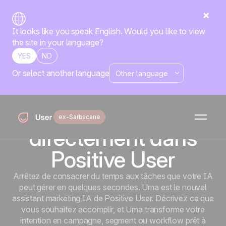
It looks like you speak English. Would you like to view
the site in your language?
YES
NO
Or select another language
Le marketing intelligent commence ici
Uma, votre assistant
marketing IA, intégré
ex-Sarbacane
directement dans
Positive User
Arrêtez de consacrer du temps aux tâches que votre IA
peut gérer en quelques secondes. Uma est le nouvel
assistant marketing IA de Positive User. Décrivez ce que
vous souhaitez accomplir, et Uma transforme votre
intention en campagne, segment ou workflow prêt à