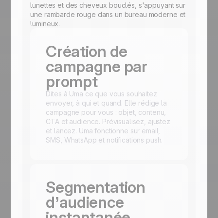
Création de
campagne par
prompt
Dites à Uma ce que vous souhaitez
envoyer, à qui et quand. Elle rédige la
campagne pour vous : objet, contenu,
CTA et audience. Prévisualisez, ajustez
et lancez. Uma fonctionne sur email,
SMS, WhatsApp et notifications push.
Segmentation
d’audience
instantanée