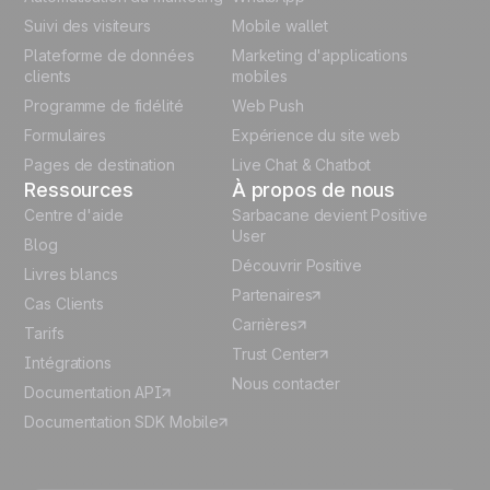
Suivi des visiteurs
Mobile wallet
German
Plateforme de données
Marketing d'applications
Italian
clients
mobiles
Programme de fidélité
Web Push
Español
Formulaires
Expérience du site web
Pages de destination
Live Chat & Chatbot
Ressources
À propos de nous
Centre d'aide
Sarbacane devient Positive
User
Blog
Découvrir Positive
Livres blancs
Partenaires
Cas Clients
Carrières
Tarifs
Trust Center
Intégrations
Nous contacter
Documentation API
Documentation SDK Mobile