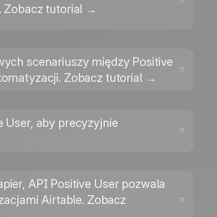
i. Zobacz tutorial →
ych scenariuszy między Positive
matyzacji. Zobacz tutorial →
e User, aby precyzyjnie
apier, API Positive User pozwala
acjami Airtable. Zobacz