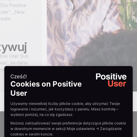
Dla Positive
User", „New
reate
ktywuj
ive User (lub
wać, że dane
ozwól mu