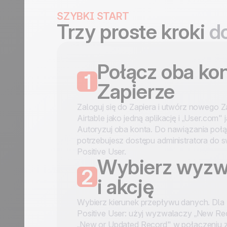
SZYBKI START
Trzy proste kroki
do
Połącz oba ko
1
Zapierze
Zaloguj się do Zapiera i utwórz nowego 
Airtable jako jedną aplikację i „User.com" 
Autoryzuj oba konta. Do nawiązania poł
potrzebujesz dostępu administratora do sw
Positive User.
Wybierz wyzw
2
i akcję
Wybierz kierunek przepływu danych. Dla 
Positive User: użyj wyzwalaczy „New Re
„New or Updated Record" w połączeniu z