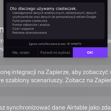
n guides
nik po połączeniu Positive User z Zapiere
nie pól. Przeczytaj przewodnik →
stronę integracji na Zapierze, aby zobacz
we szablony scenariuszy. Zobacz na Zapie
sz synchronizować dane Airtable jako zdar