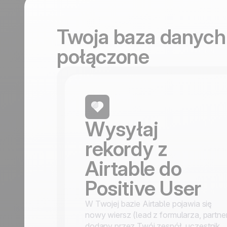
wzrost
wzrost
Turystyka
Odkryj
Odkryj
Twoja baza danych 
połączone
Wysyłaj
rekordy z
Airtable do
Positive User
W Twojej bazie Airtable pojawia się
nowy wiersz (lead z formularza, partne
dodany przez Twój zespół, uczestnik