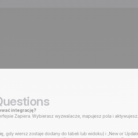
Questions
ować integrację?
nterfejsie Zapiera. Wybierasz wyzwalacze, mapujesz pola i aktywujesz
, gdy wiersz zostaje dodany do tabeli lub widoku) i „New or Update