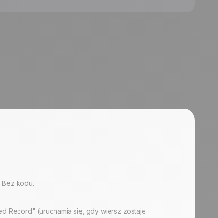
. Bez kodu.
d Record" (uruchamia się, gdy wiersz zostaje