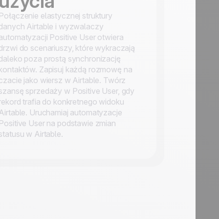
użycia
Połączenie elastycznej struktury
danych Airtable i wyzwalaczy
automatyzacji Positive User otwiera
drzwi do scenariuszy, które wykraczają
daleko poza prostą synchronizację
kontaktów. Zapisuj każdą rozmowę na
czacie jako wiersz w Airtable. Twórz
szansę sprzedaży w Positive User, gdy
rekord trafia do konkretnego widoku
Airtable. Uruchamiaj automatyzacje
Positive User na podstawie zmian
statusu w Airtable.