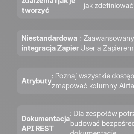
zdarzenia i jak je
jak zdefiniować 
tworzyć
Niestandardowa
: Zaawansowany 
integracja Zapier
User a Zapierem
: Poznaj wszystkie dostęp
Atrybuty
zmapować kolumny Airtab
: Dla zespołów potr
Dokumentacja
budować bezpośredn
API REST
dokumentację →