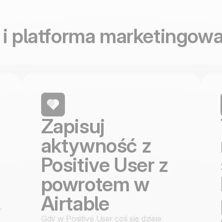
100% stworzone i
4.8
na Trustpilot
hostowane w Europie
Certyfikat ISO 27001
i platforma marketingowa
Zapisuj
aktywność z
Positive User z
powrotem w
Airtable
r
Gdy w Positive User coś się dzieje