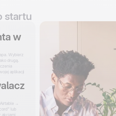
 startu
nta w
Zapa. Wybierz
jako drugą.
ączenia
ojej aplikacji
alacz
Airtable →
cord" lub
 akcjami