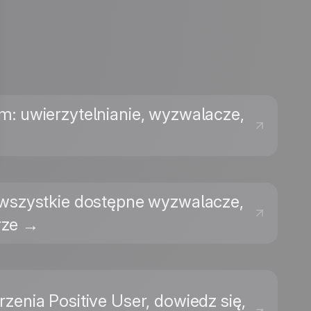
m: uwierzytelnianie, wyzwalacze,
yć wszystkie dostępne wyzwalacze,
rze →
zenia Positive User, dowiedz się,