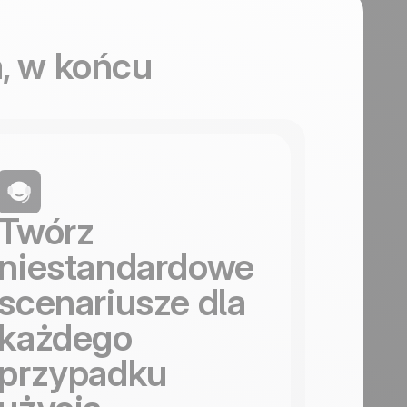
, w końcu
Twórz
niestandardowe
scenariusze dla
każdego
przypadku