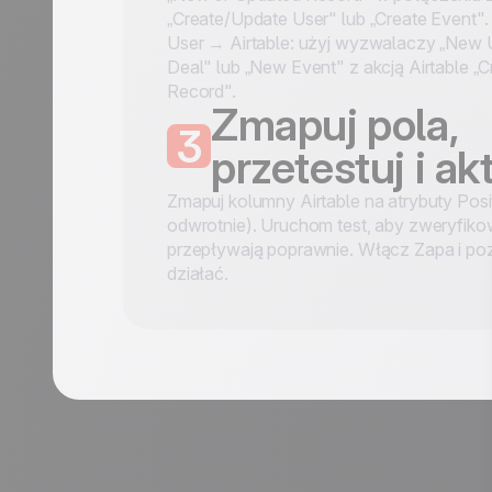
„Create/Update User" lub „Create Event". 
User → Airtable: użyj wyzwalaczy „New 
Deal" lub „New Event" z akcją Airtable „C
Record".
Zmapuj pola,
3
przetestuj i a
Zmapuj kolumny Airtable na atrybuty Posit
odwrotnie). Uruchom test, aby zweryfiko
przepływają poprawnie. Włącz Zapa i p
działać.