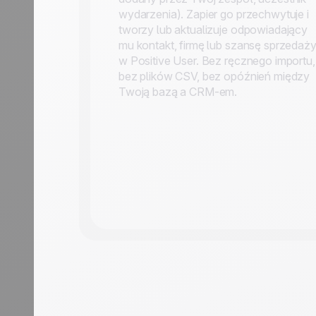
wydarzenia). Zapier go przechwytuje i
tworzy lub aktualizuje odpowiadający
mu kontakt, firmę lub szansę sprzedaż
w Positive User. Bez ręcznego importu,
bez plików CSV, bez opóźnień między
Twoją bazą a CRM-em.