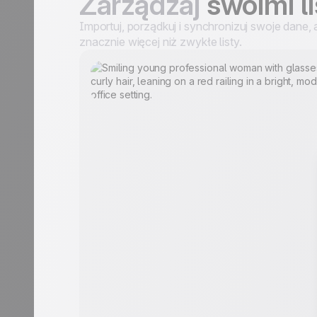
Zarządzaj
swoimi l
Importuj, porządkuj i synchronizuj swoje dane,
znacznie więcej niż zwykłe listy.