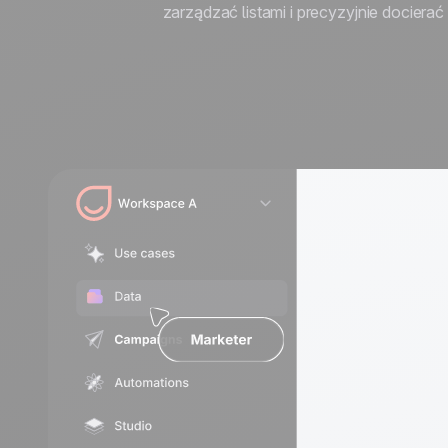
wzrost
wzrost
Turystyka
zarządzać listami i precyzyjnie docier
Odkryj
Odkryj