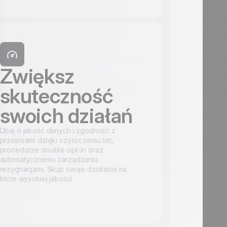
Zwiększ
skuteczność
swoich działań
Dbaj o jakość danych i zgodność z
przepisami dzięki czyszczeniu list,
procedurze double opt-in oraz
automatycznemu zarządzaniu
rezygnacjami. Skup swoje działania na
liście wysokiej jakości.