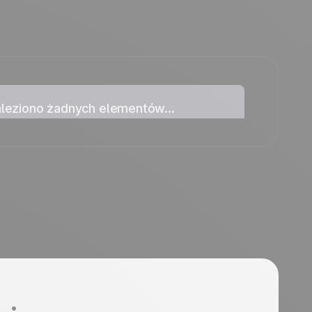
aleziono żadnych elementów...
eziono żadnych elementów dla tej kolekcji.