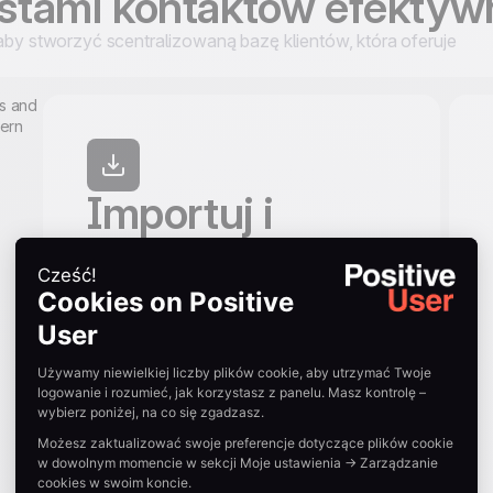
istami kontaktów efektyw
 aby stworzyć scentralizowaną bazę klientów, która oferuje
Importuj i
centralizuj
kontakty
Prześlij swoją bazę danych za pomocą
importu kontaktów z plików CSV
bezpośrednio do list kontaktów lub
natychmiast nadaj im tagi. Przeprowadź
łatwą migrację, zmapuj pola
niestandardowe i skonsoliduj źródła
danych, aby sprawnie budować grupy
odbiorców.