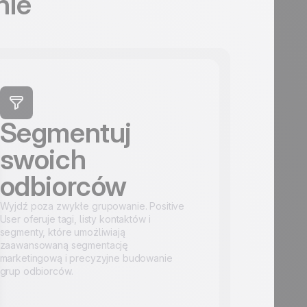
nie
Segmentuj
swoich
odbiorców
Wyjdź poza zwykłe grupowanie. Positive
User oferuje tagi, listy kontaktów i
segmenty, które umożliwiają
zaawansowaną segmentację
marketingową i precyzyjne budowanie
grup odbiorców.