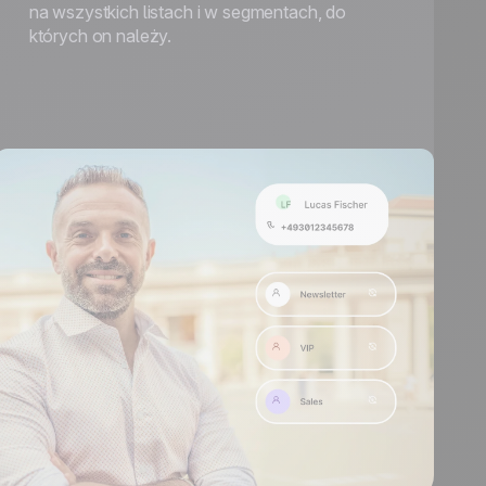
na wszystkich listach i w segmentach, do
których on należy.