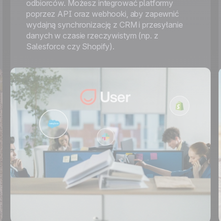
odbiorców. Możesz integrować platformy
poprzez API oraz webhooki, aby zapewnić
wydajną synchronizację z CRM i przesyłanie
danych w czasie rzeczywistym (np. z
Salesforce czy Shopify).