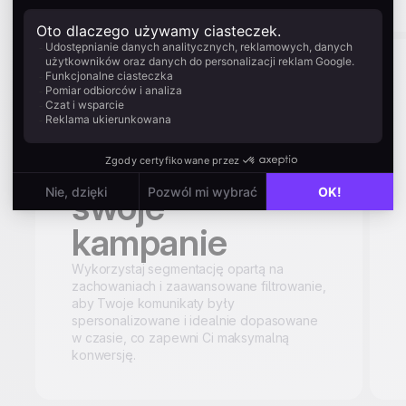
Targetuj i
personalizuj
swoje
kampanie
Wykorzystaj segmentację opartą na
zachowaniach i zaawansowane filtrowanie,
aby Twoje komunikaty były
spersonalizowane i idealnie dopasowane
w czasie, co zapewni Ci maksymalną
konwersję.