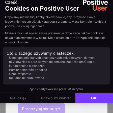
Jak Primabiotic zwiększył
przychody e-commerce o
367% z Positive User
Przeczytaj historię
Jak Qconcursos
utrzymuje 4M+
użytkowników z
Positive User
Przeczytaj historię