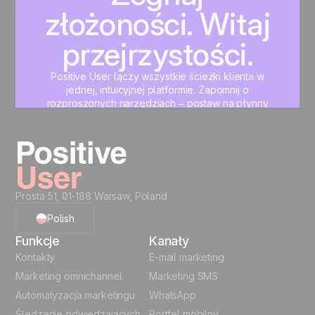
złożoności. Witaj
przejrzystości.
Positive User łączy wszystkie ścieżki klienta w
jednej, intuicyjnej platformie. Zapomnij o
rozproszonych narzędziach – postaw na płynny
rozwój marketingu, sprzedaży i wsparcia klienta.
Zacznij teraz
Prosta 51, 01-188 Warsaw, Poland
Polish
Funkcje
Kanały
English
Kontakty
E-mail marketing
Marketing omnichannel
Marketing SMS
French
Automatyzacja marketingu
WhatsApp
Śledzenie odwiedzających
Portfel mobilny