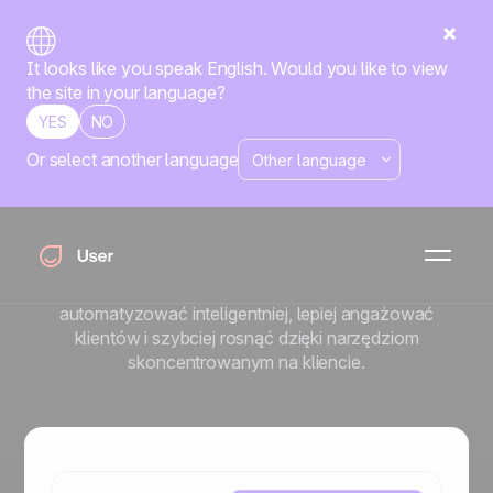
It looks like you speak English. Would you like to view
the site in your language?
YES
NO
Or select another language
Poznaj historie
naszych klientów
Prawdziwe firmy, realne wyniki. Zobacz, jak firmy takie
jak Twoja wykorzystują Positive User, aby
automatyzować inteligentniej, lepiej angażować
klientów i szybciej rosnąć dzięki narzędziom
skoncentrowanym na kliencie.