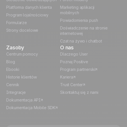
German
Platforma danych klienta
Marketing aplikacji
Italian
mobilnych
Program lojalnościowy
Powiadomienia push
Formularze
Español
Doświadczenie na stronie
Strony docelowe
internetowej
Czat na żywo i chatbot
Zasoby
O nas
Centrum pomocy
Dlaczego User
Blog
Poznaj Positive
Ebooki
Program partnerski
Historie klientów
Kariera
Cennik
Trust Center
Integracje
Skontaktuj się z nami
Dokumentacja API
Dokumentacja Mobile SDK