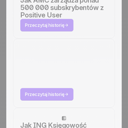
Jak AMC zarządza ponad
500 000 subskrybentów z
Positive User
Przeczytaj historię
Jak ARKANA łączy
sprzedaż online i
offline z Positive
User
Przeczytaj historię
Jak ING Księgowość