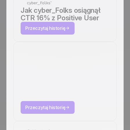
Jak cyber_Folks osiągnął
CTR 16% z Positive User
Przeczytaj historię
Jak Octopush
skaluje
automatyzację
marketingu z
Positive User
Przeczytaj historię