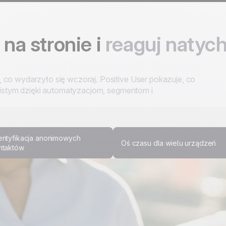
 na stronie i
reaguj natyc
 co wydarzyło się wczoraj. Positive User pokazuje, co
ywistym dzięki automatyzacjom, segmentom i
entyfikacja anonimowych
Oś czasu dla wielu urządzeń
ntaktów