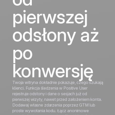
wzrost
wzrost
Turystyka
pierwszej
Odkryj
Odkryj
odsłony aż
po
konwersję
Twoja witryna dokładnie pokazuje, czego szukają
klienci. Funkcja śledzenia w Positive User
rejestruje odsłony i dane o sesjach już od
pierwszej wizyty, nawet przed założeniem konta.
Dodawaj własne zdarzenia poprzez GTM lub
proste wywołania kodu. Łącz anonimowe