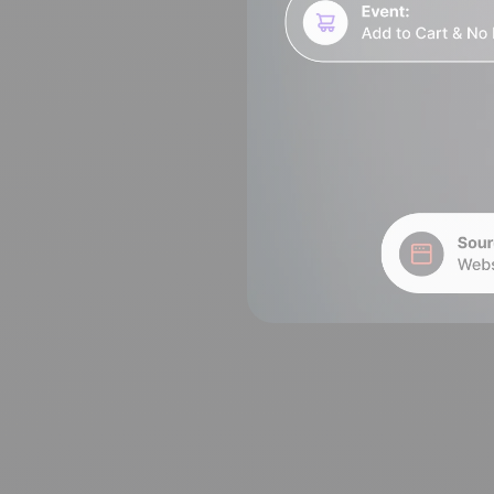
100% stworzone i
4.8
na Trustpilot
hostowane w Europie
Certyfikat ISO 27001