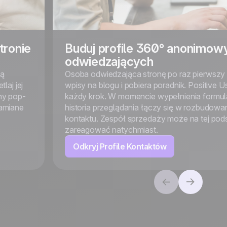
tronie
Buduj profile 360° anonimow
odwiedzających
mą
Osoba odwiedzająca stronę po raz pierwszy 
laj jej
wpisy na blogu i pobiera poradnik. Positive Us
ny pop-
każdy krok. W momencie wypełnienia formul
hamiane
historia przeglądania łączy się w rozbudowan
kontaktu. Zespół sprzedaży może na tej pod
zareagować natychmiast.
Odkryj Profile Kontaktów