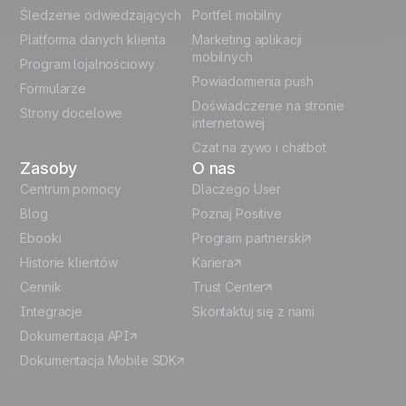
Śledzenie odwiedzających
Portfel mobilny
German
Platforma danych klienta
Marketing aplikacji
Italian
mobilnych
Program lojalnościowy
Powiadomienia push
Formularze
Español
Doświadczenie na stronie
Strony docelowe
internetowej
Czat na żywo i chatbot
Zasoby
O nas
Centrum pomocy
Dlaczego User
Blog
Poznaj Positive
Ebooki
Program partnerski
Historie klientów
Kariera
Cennik
Trust Center
Integracje
Skontaktuj się z nami
Dokumentacja API
Dokumentacja Mobile SDK