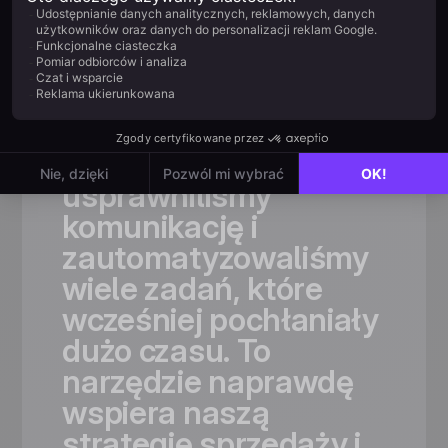
„Dzięki
Positive
User
znacznie
rozszerzyliśmy
naszą
bazę
odbiorców,
a
jednocześnie
usprawniliśmy
komunikację
i
zautomatyzowaliśmy
wiele
zadań,
które
wcześniej
pochłaniały
dużo
czasu.
To
narzędzie
naprawdę
wspiera
naszą
strategię
sprzedaży
i