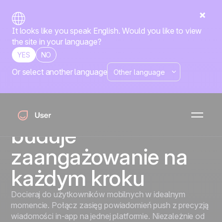
It looks like you speak English. Would you like to view
the site in your language?
YES
NO
Or select another language
Marketing aplikacji mobilnych
Marketing aplikacji
mobilnych, który
buduje
zaangażowanie na
każdym kroku
Docieraj do użytkowników mobilnych w idealnym
momencie. Połącz zasięg powiadomień push z precyzją
wiadomości in-app na jednej platformie. Niezależnie od