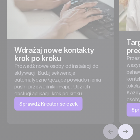
Tar
Wdrażaj nowe kontakty
pre
krok po kroku
Przes
wszys
Prowadź nowe osoby od instalacji do
behaw
aktywacji. Buduj sekwencje
konta
automatyczne łączące powiadomienia
lokali
push i przewodniki in-app. Ucz ich
Każdy
obsługi aplikacji, krok po kroku.
osoby
Sprawdź Kreator ścieżek
Spr