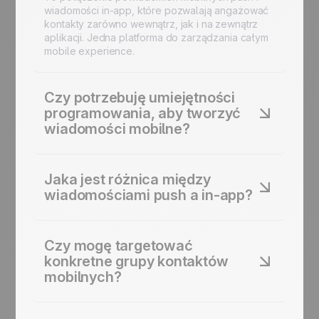
wiadomości in-app, które pozwalają angażować
kontakty zarówno wewnątrz, jak i na zewnątrz
aplikacji. Jedna platforma do zarządzania całym
mobile experience.
Czy potrzebuję umiejętności
programowania, aby tworzyć
wiadomości mobilne?
Nie. Wizualny edytor pozwala tworzyć w pełni
obrandowane powiadomienia push i wiadomości
Jaka jest różnica między
in-app za pomocą interfejsu drag&drop. Nie
wiadomościami push a in-app?
wymaga to pisania kodu.
Powiadomienia push docierają do użytkowników
na ekranie blokady urządzenia (poza aplikacją),
Czy mogę targetować
aby zachęcić ich do powrotu. Wiadomości in-app
konkretne grupy kontaktów
pojawiają się wewnątrz interfejsu aplikacji, aby
mobilnych?
prowadzić lub informować użytkownika, gdy jest
w niej aktywny.
Tak. Możesz segmentować kontakty według