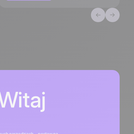
Witaj
zonych narzędziach – postaw na