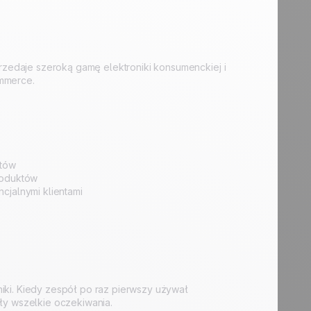
przedaje szeroką gamę elektroniki konsumenckiej i
ommerce.
ntów
roduktów
cjalnymi klientami
iki. Kiedy zespół po raz pierwszy używał
yły wszelkie oczekiwania.