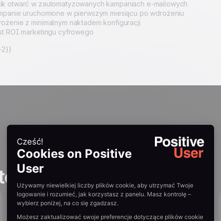
k otwarć w zautomatyzowanych kampaniach e-mailowych
mpanie uruchomione w pierwszym miesiącu po wdrożeniu
ożenie z minimalnym nakładem konfiguracji
st ROI marketingu cyfrowego
2}}
tories
20,5% konwersji