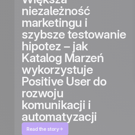
niezależność
marketingu i
szybsze testowanie
hipotez – jak
Katalog Marzeń
wykorzystuje
Positive User do
rozwoju
komunikacji i
automatyzacji
Read the story