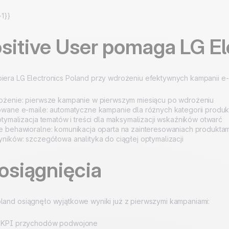
1}}
sitive User pomaga LG El
piera LG Electronics Poland przy wdrożeniu efektywnych kampanii e
ożenie: pierwsze kampanie w pierwszym miesiącu po wdrożeniu
owane e-maile: automatyczne kampanie dla różnych kategorii produ
ptymalizacja tematów i treści dla maksymalizacji wskaźników otwarć
 behawioralne: komunikacja oparta na zainteresowaniach produktam
ników: szczegółowa analityka do ciągłej optymalizacji
 osiągnięcia
oland osiągnęło wyjątkowe wyniki już z pierwszymi kampaniami:
 KPI przychodów podwojone