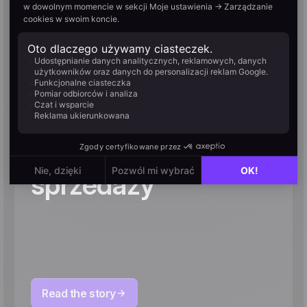
leadów na sprzedaż
– jak Liberty Motors
wykorzystuje
Positive User do
zarządzania
procesem
sprzedaży
Read the story