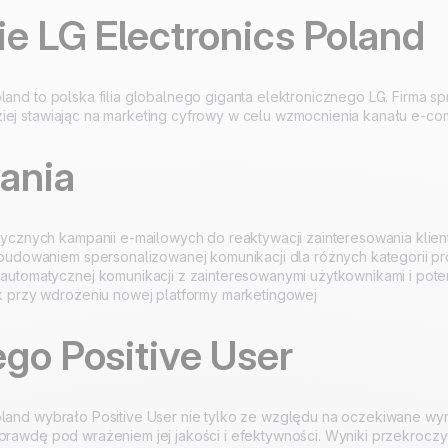
ie LG Electronics Poland
100% stworzone i
4.8
na Trustpilot
hostowane w Europie
Certyfikat ISO 27001
oland to polska filia globalnego giganta elektronicznego LG. Firma s
iej stawiając na marketing cyfrowy w celu wzmocnienia kanału e-c
ania
ycznych kampanii e-mailowych do reaktywacji zainteresowania klie
budowaniem spersonalizowanej komunikacji dla różnych kategorii p
utomatycznej komunikacji z zainteresowanymi użytkownikami i poten
k przy wdrożeniu nowej platformy marketingowej
go Positive User
oland wybrało Positive User nie tylko ze względu na oczekiwane wyn
aprawdę pod wrażeniem jej jakości i efektywności. Wyniki przekrocz