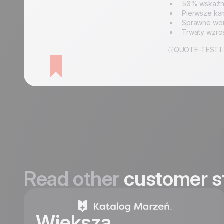
50% wskaźni
Pierwsze ka
Sprawne wdr
Trwały wzro
{{QUOTE-TESTI-
Read other
customer s
Większa