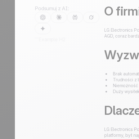
wzrost
wzrost
Turystyka
O firm
Podsumuj z AI:
Odkryj
Odkryj
LG Electronics P
AGD, coraz bardz
Example H2
Wyzw
Brak automat
Trudności z 
Niemożność a
Duży wysiłe
Dlacze
LG Electronics P
platformy, był n