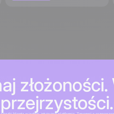
aj złożoności. 
przejrzystości.
 ścieżki klienta w jednej, intuicyjnej platformie. Zapomnij o rozpros