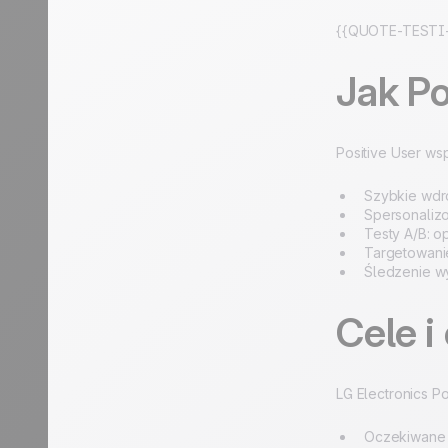
{{QUOTE-TESTI-
Jak Po
Positive User ws
Szybkie wdr
Spersonaliz
Testy A/B: o
Targetowanie
Śledzenie wy
Cele i
LG Electronics P
Oczekiwane