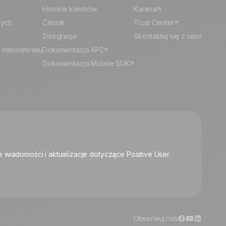
Historie klientów
Kariera
nych
Cennik
Trust Center
Integracje
Skontaktuj się z nami
 internetowej
Dokumentacja API
Dokumentacja Mobile SDK
🍪
e wiadomości i aktualizacje dotyczące Positive User
Zarządzaj plikami cookie
Obserwuj nas