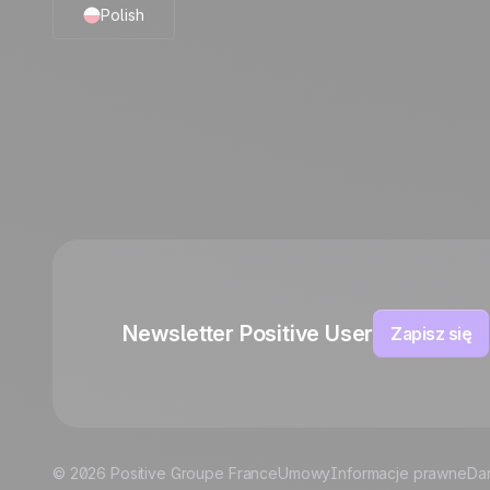
Polish
English
French
German
Italian
Español
Newsletter Positive User
Zapisz się
© 2026 Positive Groupe France
Umowy
Informacje prawne
Da