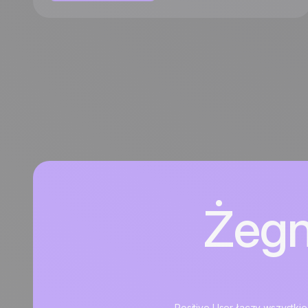
Żegn
Positive User łączy wszystkie