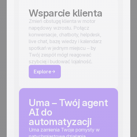
Wsparcie klienta
Zmień obsługę klienta w motor
napędowy wzrostu. Połącz
konwersacje, chatboty, helpdesk,
live chat, bazę wiedzy i kalendarz
spotkań w jednym miejscu – by
Twój zespół mógł reagować
szybciej i budować lojalność.
Explore
Uma – Twój agent
AI do
automatyzacji
Uma zamienia Twoje pomysły w
natychmiastowe działania