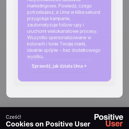
marketingowe. Powiedz, czego
potrzebujesz, a Uma w kilka sekund
przygotuje kampanie,
zautomatyzuje follow-upy i
uruchomi wielokanałowe procesy.
Wszystko spersonalizowane w
kolorach i tonie Twojej marki,
idealnie spójnie – bez dodatkowego
wysiłku.
Sprawdź, jak działa Uma