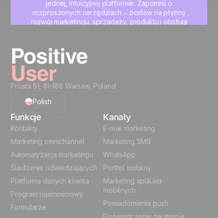
jednej, intuicyjnej platformie. Zapomnij o
rozproszonych narzędziach – postaw na płynny
rozwój marketingu, sprzedaży, produktu i obsługi
klienta.
Zacznij teraz
Prosta 51, 01-188 Warsaw, Poland
Polish
Funkcje
Kanały
English
Kontakty
E-mail marketing
Marketing omnichannel
Marketing SMS
French
Automatyzacja marketingu
WhatsApp
Śledzenie odwiedzających
Portfel mobilny
German
Platforma danych klienta
Marketing aplikacji
Italian
mobilnych
Program lojalnościowy
Powiadomienia push
Formularze
Español
Doświadczenie na stronie