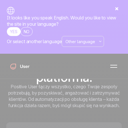
It looks like you speak English. Would you like to view
the site in your language?
YES
NO
Or select another language
Strona główna
Wszystkie funkcje
Wszystko dla Twoich
zespołów, jedna
platforma.
Positive User łączy wszystko, czego Twoje zespoły
potrzebują, by pozyskiwać, angażować i zatrzymywać
klientów. Od automatyzacji po obsługę klienta – każda
funkcja działa razem, byś mógł skupić się na wynikach.