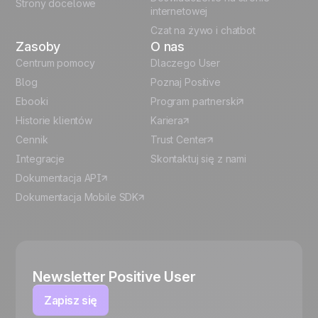
Strony docelowe
internetowej
Czat na żywo i chatbot
Zasoby
O nas
Centrum pomocy
Dlaczego User
Blog
Poznaj Positive
Ebooki
Program partnerski
Historie klientów
Kariera
Cennik
Trust Center
Integracje
Skontaktuj się z nami
Dokumentacja API
Dokumentacja Mobile SDK
Newsletter Positive User
Zapisz się