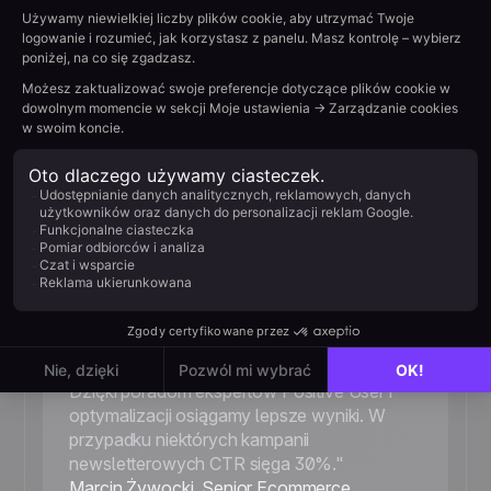
Prawdziwe zespoły.
Realne
wyniki.
Od startupów po uznanych europejskich liderów –
rozwiązania Positive pomagają ponad 100 000
zespołów w komunikacji z ich klientami.
30%
Newsletter Click-Through Rate
„Uważnie obserwujemy skuteczność e-maili i
staramy się znaleźć słabe punkty, które
powodują niższe współczynniki konwersji.
Dzięki poradom ekspertów Positive User i
optymalizacji osiągamy lepsze wyniki. W
przypadku niektórych kampanii
newsletterowych CTR sięga 30%."
Marcin Żywocki, Senior Ecommerce