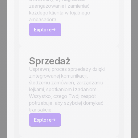
zaangażowanie i zamieniać
każdego klienta w lojalnego
ambasadora.
Explore
Sprzedaż
Usprawnij proces sprzedaży dzięki
zintegrowanej komunikacji,
śledzeniu zamówień, zarządzaniu
lejkami, spotkaniom i zadaniom.
Wszystko, czego Twój zespół
potrzebuje, aby szybciej domykać
transakcje.
Explore