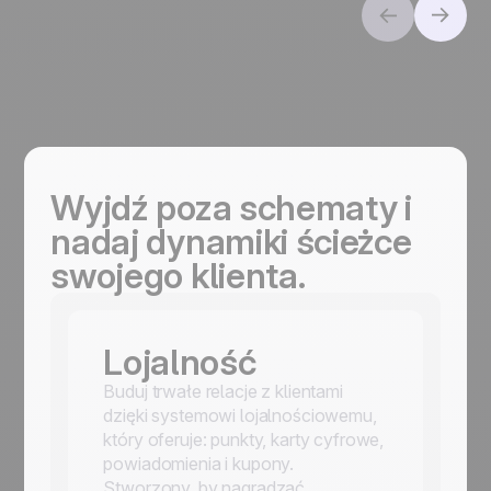
Wyjdź poza schematy i
nadaj dynamiki ścieżce
swojego klienta.
Lojalność
Buduj trwałe relacje z klientami
dzięki systemowi lojalnościowemu,
który oferuje: punkty, karty cyfrowe,
powiadomienia i kupony.
Stworzony, by nagradzać