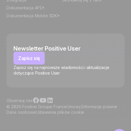
Dokumentacja API
Dokumentacja Mobile SDK
Newsletter Positive User
Zapisz się
Zapisz się na najnowsze wiadomości i aktualizacje
🍪
dotyczące Positive User
Obserwuj nas
© 2026 Positive Groupe France
Umowy
Informacje prawne
Dane osobowe
Ustawienia plików cookie
Zarządzaj plikami cookie