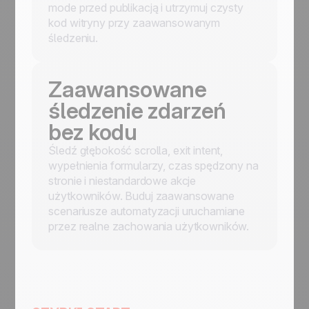
mode przed publikacją i utrzymuj czysty
kod witryny przy zaawansowanym
śledzeniu.
Zaawansowane
śledzenie zdarzeń
bez kodu
Śledź głębokość scrolla, exit intent,
wypełnienia formularzy, czas spędzony na
stronie i niestandardowe akcje
użytkowników. Buduj zaawansowane
scenariusze automatyzacji uruchamiane
przez realne zachowania użytkowników.