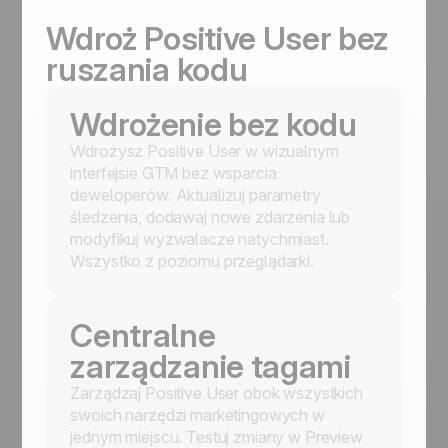
Wdroż Positive User bez
ruszania kodu
Wdrożenie bez kodu
Wdrożysz Positive User w wizualnym
interfejsie GTM bez wsparcia
deweloperów. Aktualizuj parametry
śledzenia, dodawaj nowe zdarzenia lub
modyfikuj wyzwalacze natychmiast.
Wszystko z poziomu przeglądarki.
Centralne
zarządzanie tagami
Zarządzaj Positive User obok wszystkich
swoich narzędzi marketingowych w
jednym miejscu. Testuj zmiany w Preview