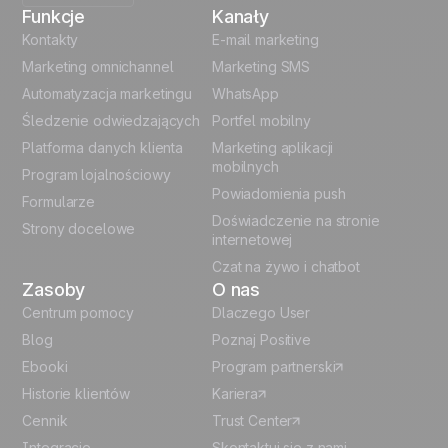
Funkcje
Kanały
English
Kontakty
E-mail marketing
Marketing omnichannel
Marketing SMS
French
Automatyzacja marketingu
WhatsApp
Śledzenie odwiedzających
Portfel mobilny
German
Platforma danych klienta
Marketing aplikacji
Italian
mobilnych
Program lojalnościowy
Powiadomienia push
Formularze
Español
Doświadczenie na stronie
Strony docelowe
internetowej
Czat na żywo i chatbot
Zasoby
O nas
Centrum pomocy
Dlaczego User
Blog
Poznaj Positive
Ebooki
Program partnerski
Historie klientów
Kariera
Cennik
Trust Center
Integracje
Skontaktuj się z nami