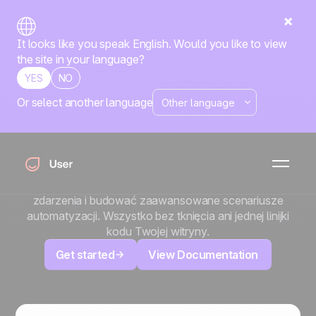
It looks like you speak English. Would you like to view
the site in your language?
YES
NO
Or select another language
x
Google Tag Manager
Przestań prosić deweloperów o aktualizację kodów
śledzących. Dzięki Google Tag Manager możesz
wdrożyć Positive User, śledzić niestandardowe
zdarzenia i budować zaawansowane scenariusze
automatyzacji. Wszystko bez tknięcia ani jednej linijki
kodu Twojej witryny.
Get started
View Documentation