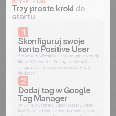
SZYBKI START
Trzy proste kroki
do
startu
1
Skonfiguruj swoje
konto Positive User
Załóż konto Positive User i wygeneruj swój
klucz API w sekcji Settings > Setup &
Integrations. Skopiuj swój unikalny kod
śledzący.
2
Dodaj tag w Google
Tag Manager
W GTM utwórz tag Custom HTML, wklej
kod Positive User i ustaw uruchamianie na