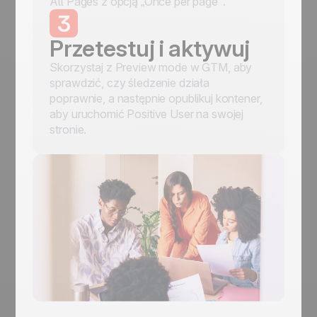
All Pages z opcją „Once per page".
3
Przetestuj i aktywuj
Skorzystaj z Preview mode w GTM, aby
sprawdzić, czy śledzenie działa
poprawnie, a następnie opublikuj kontener,
aby uruchomić Positive User na swojej
stronie.