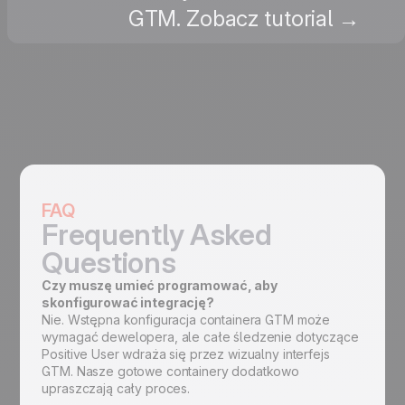
GTM. Zobacz tutorial →
FAQ
Frequently Asked
Questions
Czy muszę umieć programować, aby
skonfigurować integrację?
Nie. Wstępna konfiguracja containera GTM może
wymagać dewelopera, ale całe śledzenie dotyczące
Positive User wdraża się przez wizualny interfejs
GTM. Nasze gotowe containery dodatkowo
upraszczają cały proces.