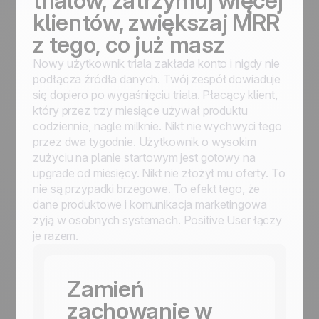
trialów, zatrzymuj więcej
klientów, zwiększaj MRR
z tego, co już masz
Nowy użytkownik triala zakłada konto i nigdy nie
podłącza źródła danych. Twój zespół dowiaduje
się dopiero po wygaśnięciu triala. Płacący klient,
który przez trzy miesiące używał produktu
codziennie, nagle milknie. Nikt nie wychwyci tego
przez dwa tygodnie. Użytkownik o wysokim
zużyciu na planie startowym jest gotowy na
upgrade od miesięcy. Nikt nie złożył mu oferty. To
nie są przypadki brzegowe. To efekt tego, że
dane produktowe i komunikacja marketingowa
żyją w osobnych systemach. Positive User łączy
je razem.
Zamień
zachowanie w