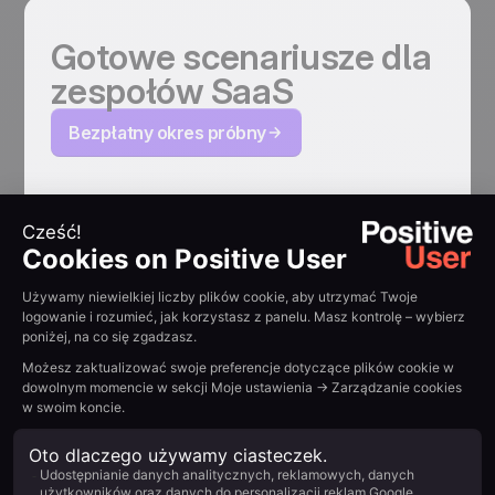
Gotowe scenariusze dla
zespołów SaaS
Bezpłatny okres próbny