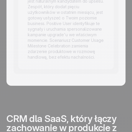
jest naturalnym kandydatem do upsellu.
Zespół, który dodał pięciu
użytkowników w ostatnim miesiącu, jest
gotowy usłyszeć o Twoim poziomie
business. Positive User identyfikuje te
sygnały i uruchamia spersonalizowane
kampanie upgrade'u we właściwym
momencie. Scenariusz Customer Usage
Milestone Celebration zamienia
zdarzenie produktowe w rozmowę
handlową, bez efektu nachalności.
CRM dla SaaS, który łączy
zachowanie w produkcie z