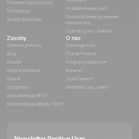
Program lojalnościowy
Powiadomienia push
Formularze
Español
Doświadczenie na stronie
Strony docelowe
internetowej
Czat na żywo i chatbot
Zasoby
O nas
Centrum pomocy
Dlaczego User
Blog
Poznaj Positive
Ebooki
Program partnerski
Historie klientów
Kariera
Cennik
Trust Center
Integracje
Skontaktuj się z nami
Dokumentacja API
Dokumentacja Mobile SDK
Newsletter Positive User