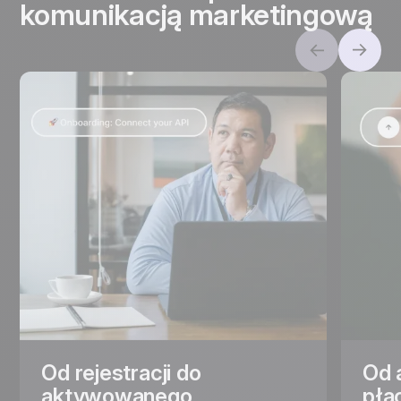
komunikacją marketingową
Od rejestracji do
Od 
aktywowanego
pła