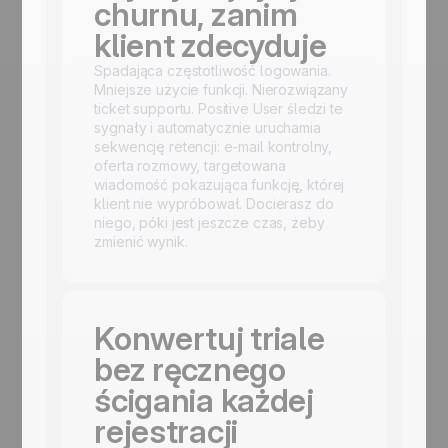
churnu, zanim
klient zdecyduje
Spadająca częstotliwość logowania.
Mniejsze użycie funkcji. Nierozwiązany
ticket supportu. Positive User śledzi te
sygnały i automatycznie uruchamia
sekwencję retencji: e-mail kontrolny,
oferta rozmowy, targetowana
wiadomość pokazująca funkcję, której
klient nie wypróbował. Docierasz do
niego, póki jest jeszcze czas, żeby
zmienić wynik.
Konwertuj triale
bez ręcznego
ścigania każdej
rejestracji