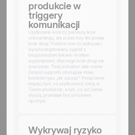
produkcie w
triggery
komunikacji
Użytkownik kończy pierwszy krok
onboardingu, ale przez trzy dni pomija
krok drugi. Positive User to wykrywa i
wysyła targetowany sygnał z
bezpośrednim linkiem i krótkim
wyjaśnieniem, dlaczego krok drugi ma
znaczenie. Twój activation rate rośnie.
Zespół supportu obsługuje mniej
ticketów typu „jak zacząć". Połączenie
między tym, co użytkownicy robią w
Twoim produkcie, a tym, co od Ciebie
słyszą, przestaje być procesem
ręcznym.
Wykrywaj ryzyko