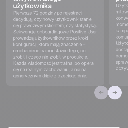
użytkownika
Użytko
milow
Pierwsze 72 godziny po rejestracji
konwer
decydują, czy nowy użytkownik stanie
momen
się prawdziwym klientem, czy statystyką.
kampa
Sekwencje onboardingowe Positive User
komun
prowadzą użytkowników przez kroki
Użytk
konfiguracji, które mają znaczenie –
dosta
uruchamiane na podstawie tego, co
pomoc
zrobili i czego nie zrobili w produkcie.
sprawi
Każda wiadomość jest trafna, bo opiera
oczyw
się na realnym zachowaniu, a nie na
generycznym dripie z trzeciego dnia.