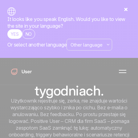
It looks like you speak English. Would you like to view
the site in your language?
YES
NO
Or select another language
Większość churnu
SaaS rozstrzyga się
w pierwszych dwóch
tygodniach.
Użytkownik rejestruje się, zerka, nie znajduje wartości
wystarczająco szybko i znika po cichu. Bez e-maila o
anulowaniu. Bez feedbacku. Po prostu przestaje się
logować. Positive User – CRM dla firm SaaS – pomaga
zespołom SaaS zamknąć tę lukę: automatyczny
onboarding, triggery behawioralne i scenariusze retencji