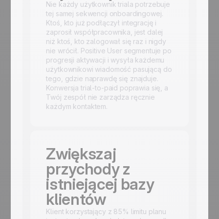
Nie każdy użytkownik triala potrzebuje
tej samej sekwencji onboardingowej.
Ktoś, kto już podłączył integrację i
zaprosił współpracownika, jest dalej
niż ktoś, kto zalogował się raz i nigdy
nie wrócił. Positive User segmentuje po
progresji aktywacji i wysyła każdemu
użytkownikowi wiadomość pasującą do
tego, gdzie naprawdę się znajduje.
Konwersja trial-to-paid poprawia się, a
Twój zespół nie zarządza ręcznie
każdym kontaktem.
Zwiększaj
przychody z
istniejącej bazy
klientów
Klient korzystający z 85% limitu planu