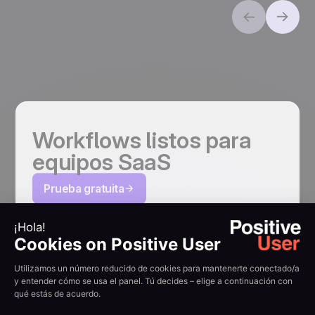
Workflows listos para
equipos SaaS
Prueba gratuita