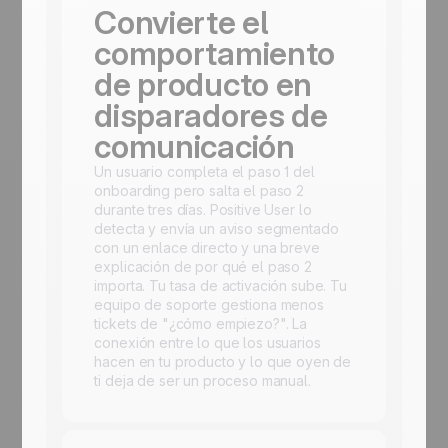
Convierte el
comportamiento
de producto en
disparadores de
comunicación
Un usuario completa el paso 1 del
onboarding pero salta el paso 2
durante tres días. Positive User lo
detecta y envía un aviso segmentado
con un enlace directo y una breve
explicación de por qué el paso 2
importa. Tu tasa de activación sube. Tu
equipo de soporte gestiona menos
tickets de "¿cómo empiezo?". La
conexión entre lo que los usuarios
hacen en tu producto y lo que oyen de
ti deja de ser un proceso manual.