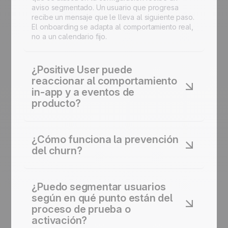
aviso segmentado. Un usuario que progresa
recibe un mensaje que le lleva al siguiente paso.
El onboarding se adapta al comportamiento real,
no a un calendario fijo.
¿Positive User puede
reaccionar al comportamiento
in-app y a eventos de
producto?
Sí. Defines los disparadores que importan para tu
producto — completar un paso de configuración,
¿Cómo funciona la prevención
alcanzar un umbral de uso, invitar a un
del churn?
compañero — y Positive User dispara la
comunicación adecuada automáticamente. El
Positive User monitoriza las señales de uso e
comportamiento de producto y la comunicación
identifica a los clientes cuyo comportamiento
de marketing por fin trabajan con los mismos
¿Puedo segmentar usuarios
indica riesgo. Logins en descenso, uso reducido
datos.
según en qué punto están del
de funcionalidades y contactos de soporte sin
proceso de prueba o
resolver disparan una secuencia de retención
activación?
automatizada y una alerta interna para tu equipo