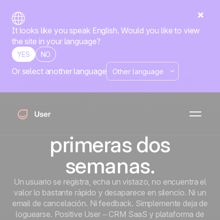
It looks like you speak English. Would you like to view
the site in your language?
YES
NO
Or select another language
La mayor parte del
churn SaaS se
decide en las
primeras dos
semanas.
Un usuario se registra, echa un vistazo, no encuentra el
valor lo bastante rápido y desaparece en silencio. Ni un
email de cancelación. Ni feedback. Simplemente deja de
loguearse. Positive User – CRM SaaS y plataforma de