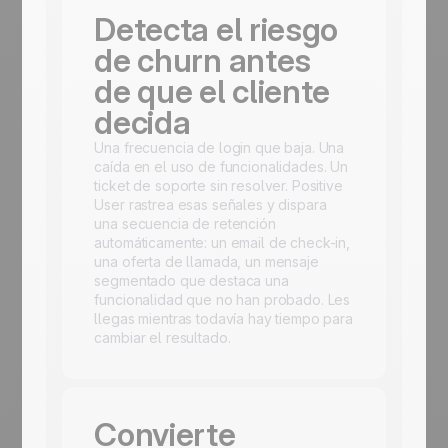
Detecta el riesgo
de churn antes
de que el cliente
decida
Una frecuencia de login que baja. Una
caída en el uso de funcionalidades. Un
ticket de soporte sin resolver. Positive
User rastrea esas señales y dispara
una secuencia de retención
automáticamente: un email de check-in,
una oferta de llamada, un mensaje
segmentado que destaca una
funcionalidad que no han probado. Les
llegas mientras todavía hay tiempo para
cambiar el resultado.
Convierte