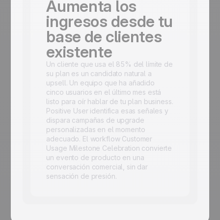
Aumenta los
ingresos desde tu
base de clientes
existente
Un cliente que usa el 85% del límite de
su plan es un candidato natural a
upsell. Un equipo que ha añadido
cinco usuarios en el último mes está
listo para oír hablar de tu plan business.
Positive User identifica esas señales y
dispara campañas de upgrade
personalizadas en el momento
adecuado. El workflow Customer
Usage Milestone Celebration convierte
un evento de producto en una
conversación comercial, sin dar
sensación de presión.