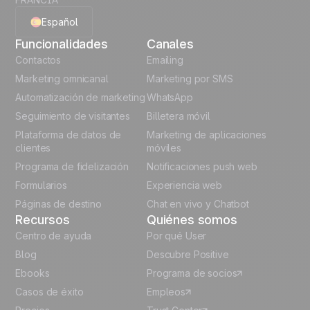
Español
Funcionalidades
Canales
English
Contactos
Emailing
Marketing omnicanal
Marketing por SMS
French
Automatización de marketing
WhatsApp
Seguimiento de visitantes
Billetera móvil
Polish
Plataforma de datos de
Marketing de aplicaciones
German
clientes
móviles
Programa de fidelización
Notificaciones push web
Italian
Formularios
Experiencia web
Páginas de destino
Chat en vivo y Chatbot
Recursos
Quiénes somos
Centro de ayuda
Por qué User
Blog
Descubre Positive
Ebooks
Programa de socios
Casos de éxito
Empleos