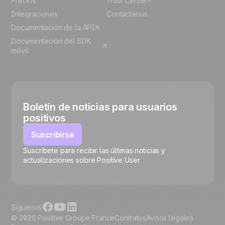
Precios
Trust Center
Integraciones
Contáctanos
Documentación de la API
Documentación del SDK
móvil
Boletín de noticias para usuarios
positivos
Suscribirse
Suscríbete para recibir las últimas noticias y
🍪
actualizaciones sobre Positive User
Síguenos
© 2026 Positive Groupe France
Contratos
Avisos legales