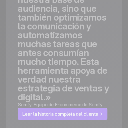
audiencia,
sino
que
también
optimizamos
la
comunicación
y
automatizamos
muchas
tareas
que
antes
consumían
mucho
tiempo.
Esta
herramienta
apoya
de
verdad
nuestra
estrategia
de
ventas
y
digital.»
Somfy
,
Equipo de E-commerce de Somfy
Leer la historia completa del cliente