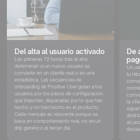
Del alta al usuario activado
De 
pag
Las primeras 72 horas tras el alta
determinan si un nuevo usuario se
Un us
convierte en un cliente real o en una
tu hit
estadística. Las secuencias de
conver
onboarding de Positive User guían a los
momen
usuarios por los pasos de configuración
conve
que importan, disparadas por lo que han
la of
hecho y no han hecho en el producto.
sigue
Cada mensaje es relevante porque se
distin
basa en comportamiento real, no en un
alcanz
drip genérico al tercer día.
decisi