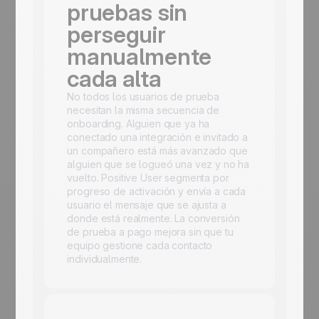
pruebas sin
perseguir
manualmente
cada alta
No todos los usuarios de prueba
necesitan la misma secuencia de
onboarding. Alguien que ya ha
conectado una integración e invitado a
un compañero está más avanzado que
alguien que se logueó una vez y no ha
vuelto. Positive User segmenta por
progreso de activación y envía a cada
usuario el mensaje que se ajusta a
donde está realmente. La conversión
de prueba a pago mejora sin que tu
equipo gestione cada contacto
individualmente.