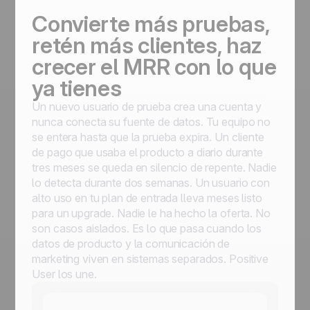
Convierte más pruebas,
retén más clientes, haz
crecer el MRR con lo que
ya tienes
Un nuevo usuario de prueba crea una cuenta y
nunca conecta su fuente de datos. Tu equipo no
se entera hasta que la prueba expira. Un cliente
de pago que usaba el producto a diario durante
tres meses se queda en silencio de repente. Nadie
lo detecta durante dos semanas. Un usuario con
alto uso en tu plan de entrada lleva meses listo
para un upgrade. Nadie le ha hecho la oferta. No
son casos aislados. Es lo que pasa cuando los
datos de producto y la comunicación de
marketing viven en sistemas separados. Positive
User los une.