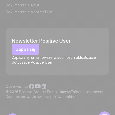
Dokumentacja API
Dokumentacja Mobile SDK
Newsletter Positive User
Zapisz się
Zapisz się na najnowsze wiadomości i aktualizacje
🍪
dotyczące Positive User
Obserwuj nas
© 2026 Positive Groupe France
Umowy
Informacje prawne
Dane osobowe
Ustawienia plików cookie
Zarządzaj plikami cookie