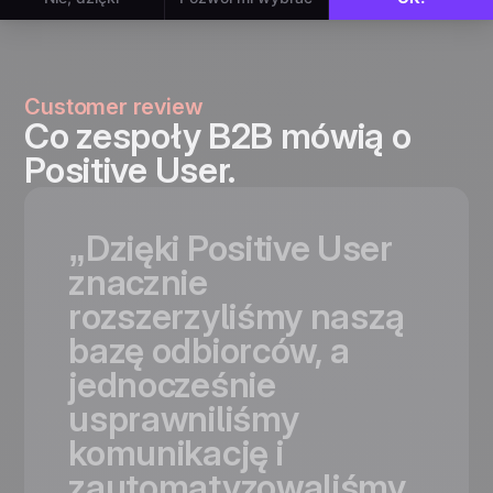
Customer review
Co zespoły B2B mówią o
Positive User.
„Dzięki
Positive
User
znacznie
rozszerzyliśmy
naszą
bazę
odbiorców,
a
jednocześnie
usprawniliśmy
komunikację
i
zautomatyzowaliśmy