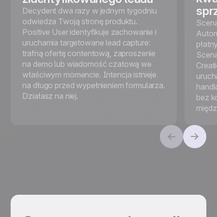
spr
Decydent dwa razy w jednym tygodniu
odwiedza Twoją stronę produktu.
Scena
Positive User identyfikuje zachowanie i
Autom
uruchamia targetowane lead capture:
płatny
trafną ofertę contentową, zaproszenie
Scena
na demo lub wiadomość czatową we
Creat
właściwym momencie. Intencja istnieje
uruch
na długo przed wypełnieniem formularza.
handl
Działasz na niej.
bez ko
międz