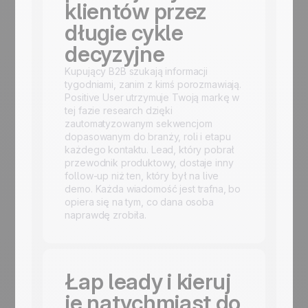
klientów przez
długie cykle
decyzyjne
Kupujący B2B szukają informacji
tygodniami, zanim z kimś porozmawiają.
Positive User utrzymuje Twoją markę w
tej fazie research dzięki
zautomatyzowanym sekwencjom
dopasowanym do branży, roli i etapu
każdego kontaktu. Lead, który pobrał
przewodnik produktowy, dostaje inny
follow-up niż ten, który był na live
demo. Każda wiadomość jest trafna, bo
opiera się na tym, co dana osoba
naprawdę zrobiła.
Łap leady i kieruj
je natychmiast do