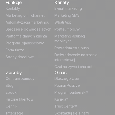
Funkcje
Kanały
English
Kontakty
E-mail marketing
Marketing omnichannel
Marketing SMS
French
Automatyzacja marketingu
WhatsApp
Śledzenie odwiedzających
Portfel mobilny
German
Platforma danych klienta
Marketing aplikacji
Italian
mobilnych
Program lojalnościowy
Powiadomienia push
Formularze
Español
Doświadczenie na stronie
Strony docelowe
internetowej
Czat na żywo i chatbot
Zasoby
O nas
Centrum pomocy
Dlaczego User
Blog
Poznaj Positive
Ebooki
Program partnerski
Historie klientów
Kariera
Cennik
Trust Center
Integracje
Skontaktuj się z nami