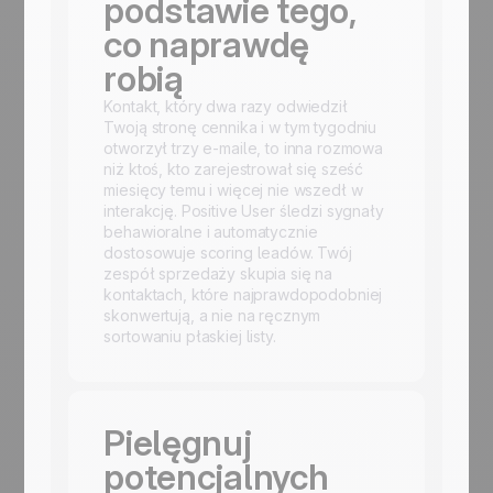
podstawie tego,
co naprawdę
robią
Kontakt, który dwa razy odwiedził
Twoją stronę cennika i w tym tygodniu
otworzył trzy e-maile, to inna rozmowa
niż ktoś, kto zarejestrował się sześć
miesięcy temu i więcej nie wszedł w
interakcję. Positive User śledzi sygnały
behawioralne i automatycznie
dostosowuje scoring leadów. Twój
zespół sprzedaży skupia się na
kontaktach, które najprawdopodobniej
skonwertują, a nie na ręcznym
sortowaniu płaskiej listy.
Pielęgnuj
potencjalnych