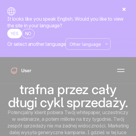
It looks like you speak English. Would you like to view
the site in your language?
YES
NO
Or select another language
W B2B umowę
wygrywa marka,
która pozostaje
trafna przez cały
długi cykl sprzedaży.
Potencjalny klient pobiera Twój whitepaper, uczestniczy
w webinarze, a potem milknie na trzy tygodnie. Twój
zespół sprzedaży nie ma żadnej widoczności. Marketing
dalej wysyła generyczne kampanie. I gdzieś w tej luce