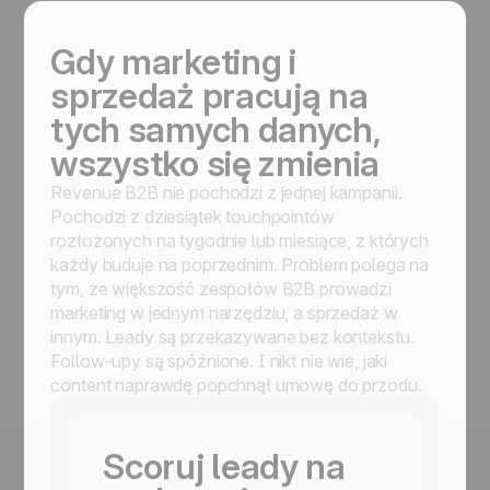
Gdy marketing i
sprzedaż pracują na
tych samych danych,
wszystko się zmienia
Revenue B2B nie pochodzi z jednej kampanii.
Pochodzi z dziesiątek touchpointów
rozłożonych na tygodnie lub miesiące, z których
każdy buduje na poprzednim. Problem polega na
tym, że większość zespołów B2B prowadzi
marketing w jednym narzędziu, a sprzedaż w
innym. Leady są przekazywane bez kontekstu.
Follow-upy są spóźnione. I nikt nie wie, jaki
content naprawdę popchnął umowę do przodu.
Scoruj leady na