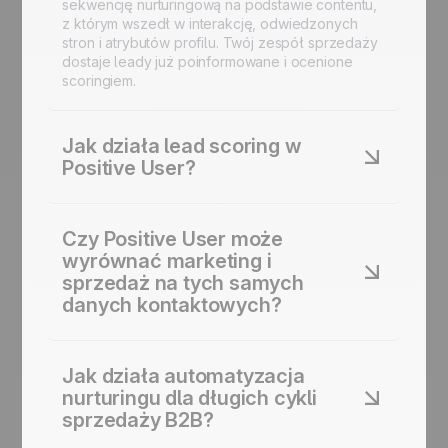
sekwencję nurturingową na podstawie contentu,
z którym wszedł w interakcję, odwiedzonych
stron i atrybutów profilu. Twój zespół sprzedaży
dostaje leady już poinformowane i ocenione
scoringiem.
Jak działa lead scoring w
Positive User?
Definiujesz sygnały behawioralne wskazujące na
intencję: wizyty na stronach, otwarcia e-maili,
Czy Positive User może
pobrania contentu, prośby o demo. Positive User
wyrównać marketing i
śledzi te sygnały i automatycznie dostosowuje
sprzedaż na tych samych
scoring każdego kontaktu. Handlowcy pracują na
danych kontaktowych?
priorytetyzowanym widoku pipeline, a nie na
płaskiej liście wszystkich, którzy kiedykolwiek
wypełnili formularz.
Tak. Każda interakcja trafia do wspólnego profilu
kontaktowego. Marketing widzi, z jakim
Jak działa automatyzacja
contentem każdy lead wszedł w interakcję.
nurturingu dla długich cykli
Sprzedaż widzi pełną historię, zanim podejmie
sprzedaży B2B?
rozmowę. Przekazania odbywają się z
kontekstem, nie tylko z imieniem i adresem e-