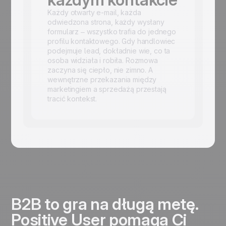
Każdy otwarty e-mail, każda
odwiedzona strona, każdy wysłany
formularz – wszystko trafia do jednego
profilu kontaktowego. Gdy handlowiec
podejmuje lead, dokładnie wie, co ta
osoba widziała i robiła. Rozmowa
zaczyna się ciepło, nie zimno. A
wewnętrzne przekazania między
marketingiem a sprzedażą przestają
tracić kontekst.
B2B to gra na długą metę.
Positive User pomaga Ci