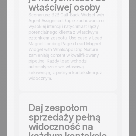
właściwej osoby
Scenariusz B2B Call-Back Widget with
Agent Assignment łapie zachowania o
wysokiej intencji i natychmiast łączy
potencjalnego klienta z właściwym
członkiem zespołu. Use case'y Lead
Magnet Landing Page i Lead Magnet
Widget with WhatsApp Drip Nurture
zamieniają content w kwalifikowany
pipeline. Każdy lead wchodzi
automatycznie we właściwą
sekwencję, z pełnym kontekstem już
widocznym.
Daj zespołom
sprzedaży pełną
widoczność na
każdym kontakcie