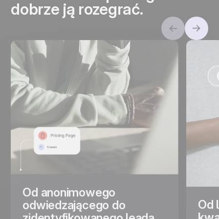
dobrze ją rozegrać.
Od anonimowego
Od 
odwiedzającego do
kwa
zidentyfikowanego leada