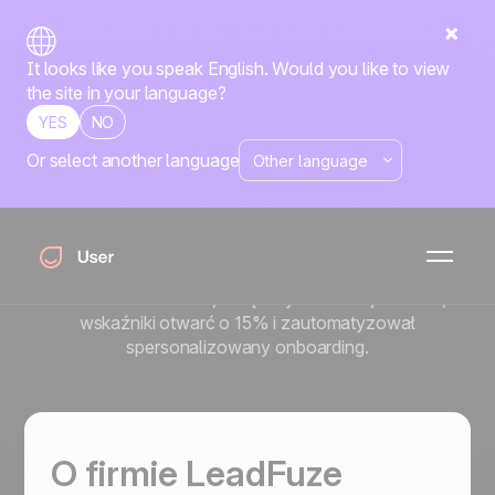
It looks like you speak English. Would you like to view
the site in your language?
YES
NO
Or select another language
Jak LeadFuze zwiększył
konwersje o 20% z Positive
User
Dowiedz się, jak LeadFuze ujednolicił swój marketing
stack z Positive User, zwiększył konwersje o 20%,
wskaźniki otwarć o 15% i zautomatyzował
spersonalizowany onboarding.
O firmie LeadFuze