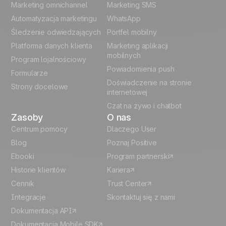
Marketing omnichannel
Marketing SMS
French
Automatyzacja marketingu
WhatsApp
Śledzenie odwiedzających
Portfel mobilny
German
Platforma danych klienta
Marketing aplikacji
Italian
mobilnych
Program lojalnościowy
Powiadomienia push
Formularze
Español
Doświadczenie na stronie
Strony docelowe
internetowej
Czat na żywo i chatbot
Zasoby
O nas
Centrum pomocy
Dlaczego User
Blog
Poznaj Positive
Ebooki
Program partnerski
Historie klientów
Kariera
Cennik
Trust Center
Integracje
Skontaktuj się z nami
Dokumentacja API
Dokumentacja Mobile SDK