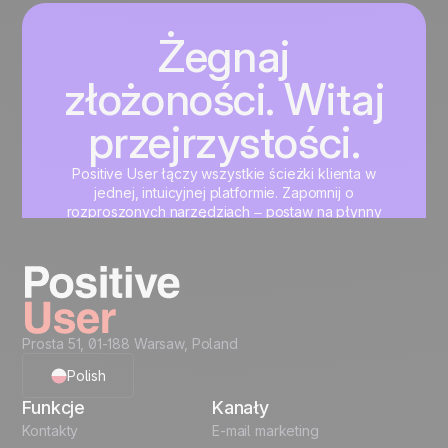
Żegnaj
złożoności. Witaj
przejrzystości.
Positive User łączy wszystkie ścieżki klienta w
jednej, intuicyjnej platformie. Zapomnij o
rozproszonych narzędziach – postaw na płynny
rozwój marketingu, sprzedaży i wsparcia klienta.
Zacznij teraz
Prosta 51, 01-188 Warsaw, Poland
Polish
Funkcje
Kanały
English
Kontakty
E-mail marketing