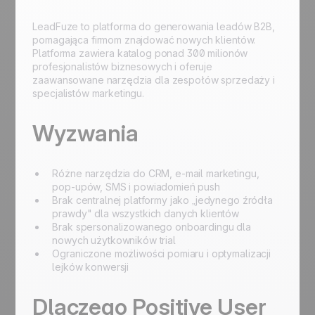
LeadFuze to platforma do generowania leadów B2B,
pomagająca firmom znajdować nowych klientów.
Platforma zawiera katalog ponad 300 milionów
profesjonalistów biznesowych i oferuje
zaawansowane narzędzia dla zespołów sprzedaży i
specjalistów marketingu.
Wyzwania
Różne narzędzia do CRM, e-mail marketingu,
pop-upów, SMS i powiadomień push
Brak centralnej platformy jako „jedynego źródła
prawdy" dla wszystkich danych klientów
Brak spersonalizowanego onboardingu dla
nowych użytkowników trial
Ograniczone możliwości pomiaru i optymalizacji
lejków konwersji
Dlaczego Positive User