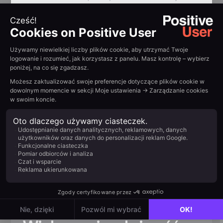
docieranych skuteczniej
{{QUOTE-TESTI-2}}
Podsumuj z AI:
Example H2
Read other
customer
stories
View all