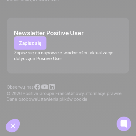
Newsletter Positive User
Zapisz się
Zapisz się na najnowsze wiadomości i aktualizacje
🍪
dotyczące Positive User
Obserwuj nas
© 2026 Positive Groupe France
Umowy
Informacje prawne
Dane osobowe
Ustawienia plików cookie
Zarządzaj plikami cookie