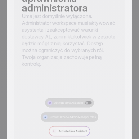
administratora
Uma jest domyślnie wyłączona.
Administrator workspace musi aktywować
asystenta i zaakceptować warunki
dostawcy AI, zanim ktokolwiek w zespole
będzie mógł z niej korzystać. Dostęp
można ograniczyć do wybranych ról.
Twoja organizacja zachowuje pełną
kontrolę.