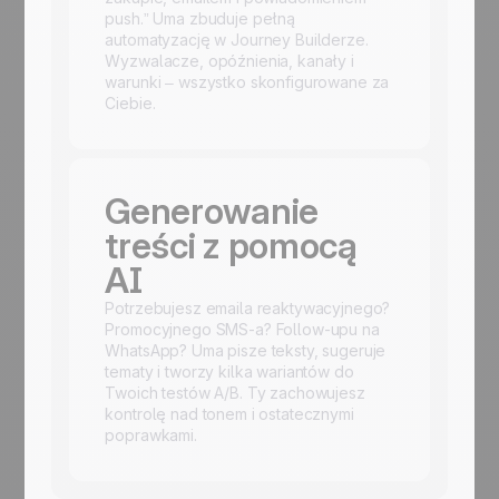
push.” Uma zbuduje pełną
automatyzację w Journey Builderze.
Wyzwalacze, opóźnienia, kanały i
warunki – wszystko skonfigurowane za
Ciebie.
Generowanie
treści z pomocą
AI
Potrzebujesz emaila reaktywacyjnego?
Promocyjnego SMS-a? Follow-upu na
WhatsApp? Uma pisze teksty, sugeruje
tematy i tworzy kilka wariantów do
Twoich testów A/B. Ty zachowujesz
kontrolę nad tonem i ostatecznymi
poprawkami.