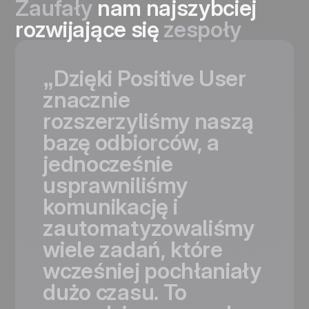
Zaufały
nam najszybciej
rozwijające się
zespoły
„Dzięki
Positive
User
znacznie
rozszerzyliśmy
naszą
bazę
odbiorców,
a
jednocześnie
usprawniliśmy
komunikację
i
zautomatyzowaliśmy
wiele
zadań,
które
wcześniej
pochłaniały
dużo
czasu.
To