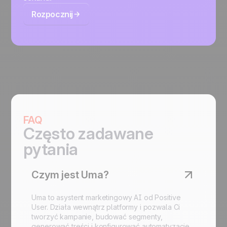
Rozpocznij
FAQ
Często zadawane
pytania
Czym jest Uma?
Uma to asystent marketingowy AI od Positive
User. Działa wewnątrz platformy i pozwala Ci
tworzyć kampanie, budować segmenty,
generować treści i konfigurować automatyzacje