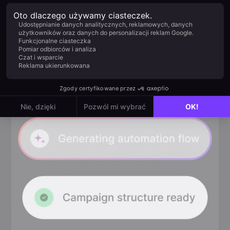
Połącz segmentację Umy z logiką
wielokanałową, by dotrzeć do każdego kontaktu
na kanale, z którego naprawdę korzysta. Email,
SMS, WhatsApp, push lub in-app. Koniec z
domysłami.