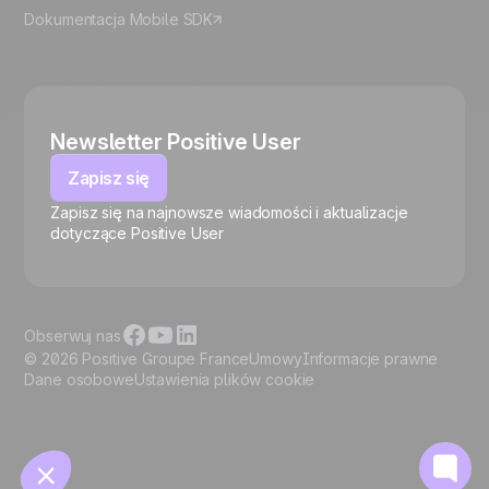
Dokumentacja Mobile SDK
Newsletter Positive User
Zapisz się
Zapisz się na najnowsze wiadomości i aktualizacje
🍪
dotyczące Positive User
Obserwuj nas
© 2026 Positive Groupe France
Umowy
Informacje prawne
Dane osobowe
Ustawienia plików cookie
Zarządzaj plikami cookie