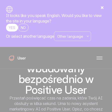
It looks like you speak English. Would you like to view
the site in your language?
YES
NO
Or select another language
Tu zaczyna się mądrzejszy marketing
Uma – Twój asystent
marketingowy AI,
wbudowany
bezpośrednio w
Positive User
Przestań poświęcać czas na zadania, które Twój AI
obsłuży w kilka sekund. Uma to nowy asystent
marketingowy AI od Positive User. Opisz, co chcesz