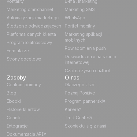
English
Kontakty
E-mail marketing
Marketing omnichannel
Marketing SMS
French
Automatyzacja marketingu
WhatsApp
Śledzenie odwiedzających
Portfel mobilny
German
Platforma danych klienta
Marketing aplikacji
Italian
mobilnych
Program lojalnościowy
Powiadomienia push
Formularze
Español
Doświadczenie na stronie
Strony docelowe
internetowej
Czat na żywo i chatbot
Zasoby
O nas
Centrum pomocy
Dlaczego User
Blog
Poznaj Positive
Ebooki
Program partnerski
Historie klientów
Kariera
Cennik
Trust Center
Integracje
Skontaktuj się z nami
Dokumentacja API