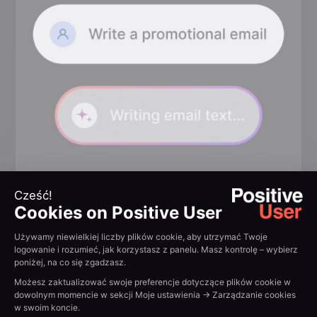
Inteligentne
targetowanie
wielokanałowe