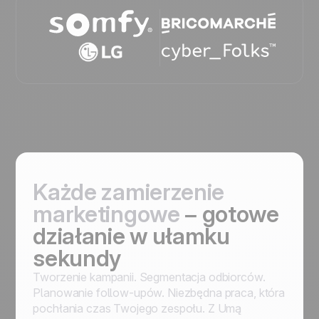
Każde zamierzenie
marketingowe
– gotowe
działanie w ułamku
sekundy
Tworzenie kampanii. Segmentacja odbiorców.
Planowanie follow-upów. Niezbędna praca, która
pochłania czas Twojego zespołu. Z Umą