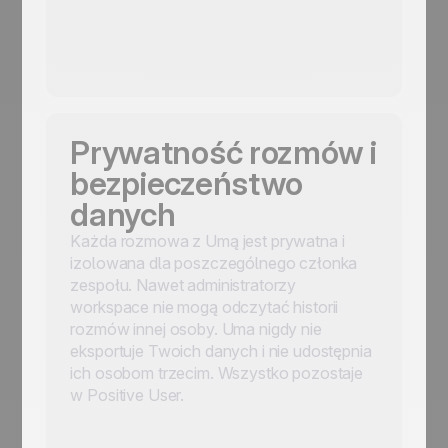
Prywatność rozmów i
bezpieczeństwo
danych
Każda rozmowa z Umą jest prywatna i
izolowana dla poszczególnego członka
zespołu. Nawet administratorzy
workspace nie mogą odczytać historii
rozmów innej osoby. Uma nigdy nie
eksportuje Twoich danych i nie udostępnia
ich osobom trzecim. Wszystko pozostaje
w Positive User.