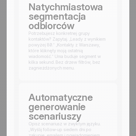
Natychmiastowa
segmentacja
odbiorców
Potrzebujesz konkretnej grupy
kontaktów? Zapytaj. „Leady z wynikiem
powyżej 80.” „Kontakty z Warszawy,
które kliknęły moją ostatnią
wiadomość.” Uma buduje segment w
kilka sekund. Bez drzew filtrów, bez
zagnieżdżonych menu.
Automatyczne
generowanie
scenariuszy
Opisz scenariusz w zwykłym języku.
„Wyślij follow-up siedem dni po
zakupie, emailem i powiadomieniem