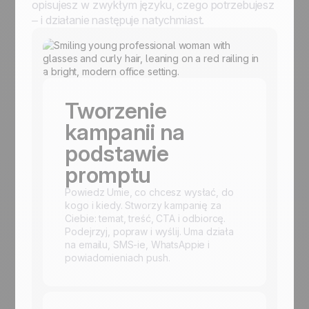
opisujesz w zwykłym języku, czego potrzebujesz
– i działanie następuje natychmiast.
Tworzenie
kampanii na
podstawie
promptu
Powiedz Umie, co chcesz wysłać, do
kogo i kiedy. Stworzy kampanię za
Ciebie: temat, treść, CTA i odbiorcę.
Podejrzyj, popraw i wyślij. Uma działa
na emailu, SMS-ie, WhatsAppie i
powiadomieniach push.