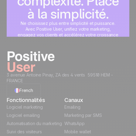
complexité. Place
à la simplicité.
Ne choisissez plus entre simplicité et puissance.
Avec Positive User, unifiez votre marketing,
engagez vos clients et accélérez votre croissance
sur une interface unique, pensée pour vous.
Commencez maintenant
3 avenue Antoine Pinay, ZA des 4 vents 59510 HEM -
FRANCE
French
Fonctionnalités
Canaux
English
Logiciel marketing
Emailing
Logiciel emailing
Marketing par SMS
Polish
Automatisation du marketing
WhatsApp
Suivi des visiteurs
Mobile wallet
German