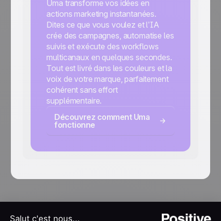
Uma transforme vos idées en
actions marketing instantanées.
Dites ce que vous voulez et l’IA
crée des campagnes, automatise les
suivis et exécute des workflows
multicanaux en quelques secondes.
Tout est livré dans les couleurs et la
voix de votre marque, parfaitement
cohérent sans effort
supplémentaire.
Découvrez comment Uma
fonctionne