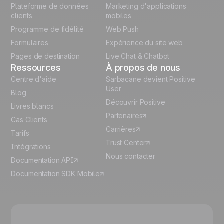
Plateforme de données
Marketing d'applications
Italian
clients
mobiles
Programme de fidélité
Web Push
Español
Formulaires
Expérience du site web
Pages de destination
Live Chat & Chatbot
Ressources
À propos de nous
Centre d'aide
Sarbacane devient Positive
User
Blog
Découvrir Positive
Livres blancs
Partenaires
Cas Clients
Carrières
Tarifs
Trust Center
Intégrations
Nous contacter
Documentation API
Documentation SDK Mobile