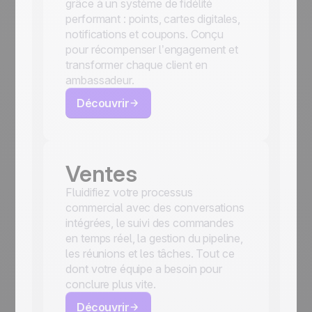
grâce à un système de fidélité
performant : points, cartes digitales,
notifications et coupons. Conçu
pour récompenser l’engagement et
transformer chaque client en
ambassadeur.
Découvrir
Ventes
Fluidifiez votre processus
commercial avec des conversations
intégrées, le suivi des commandes
en temps réel, la gestion du pipeline,
les réunions et les tâches. Tout ce
dont votre équipe a besoin pour
conclure plus vite.
Découvrir