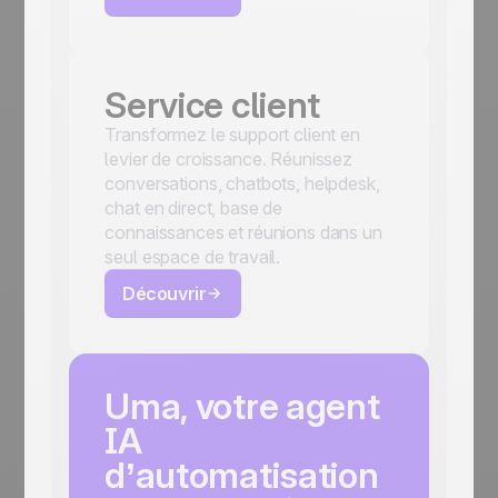
Service client
Transformez le support client en
levier de croissance. Réunissez
conversations, chatbots, helpdesk,
chat en direct, base de
connaissances et réunions dans un
seul espace de travail.
Découvrir
Uma, votre agent
IA
d’automatisation