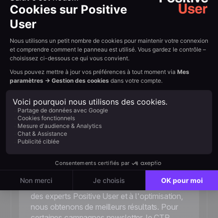
Des équipes réelles.
Des
résultats concrets
Des startups aux leaders européens, les solutions
Positive aident plus de 100 000 équipes à communiquer
avec leurs clients.
30%
Taux de clics de la newsletter
«Nous observons attentivement l'efficacité
de nos emails et essayons de trouver les
points faibles qui génèrent des taux de
conversion plus faibles. Grâce aux conseils
des experts Positive User et à l'optimisation,
nous obtenons de meilleurs résultats. Pour
certaines campagnes newsletter, le CTR