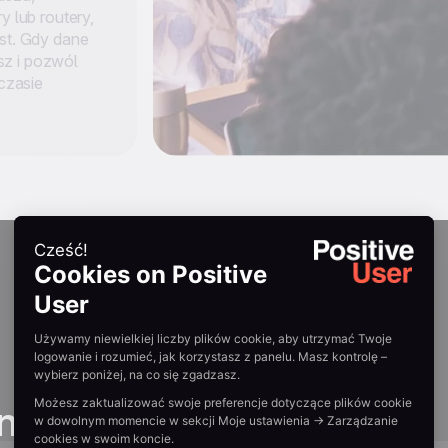
y lub routery,
est. Gdy dane
sz i pozwól
czasie
n guides