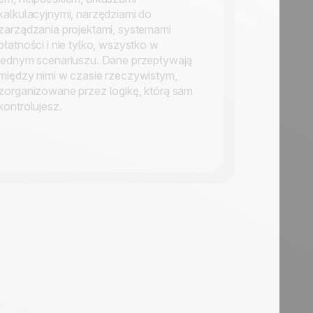
kalkulacyjnymi, narzędziami do
zarządzania projektami, systemami
płatności i nie tylko, wszystko w
jednym scenariuszu. Dane przepływają
między nimi w czasie rzeczywistym,
zorganizowane przez logikę, którą sam
kontrolujesz.