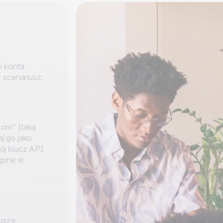
u konta
 scenariusz.
com" (taką
j go jako
ój klucz API
tępne w
usza,