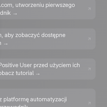
e.com, utworzeniu pierwszego
odnik →
com, aby zobaczyć dostępne
om →
 Positive User przed użyciem ich
obacz tutorial →
rz platformę automatyzacji