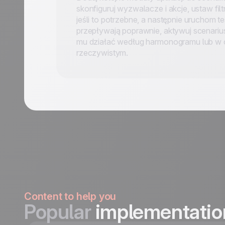
skonfiguruj wyzwalacze i akcje, ustaw filtr
jeśli to potrzebne, a następnie uruchom t
przepływają poprawnie, aktywuj scenariu
mu działać według harmonogramu lub w 
rzeczywistym.
Content to help you
Popular
implementatio