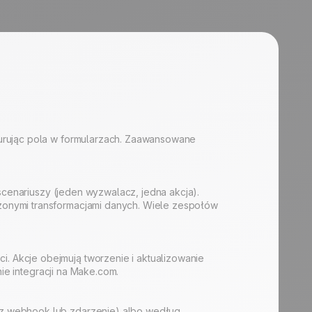
gurując pola w formularzach. Zaawansowane
 scenariuszy (jeden wyzwalacz, jedna akcja).
ożonymi transformacjami danych. Wiele zespołów
. Akcje obejmują tworzenie i aktualizowanie
nie integracji na Make.com.
zez webhook lub zdarzenie) albo według