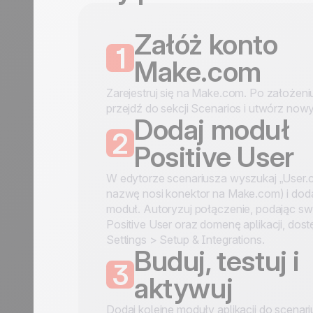
Załóż konto
1
Make.com
Zarejestruj się na Make.com. Po założeni
przejdź do sekcji Scenarios i utwórz nowy
Dodaj moduł
2
Positive User
W edytorze scenariusza wyszukaj „User.
nazwę nosi konektor na Make.com) i doda
moduł. Autoryzuj połączenie, podając sw
Positive User oraz domenę aplikacji, dos
Settings > Setup & Integrations.
Buduj, testuj i
3
aktywuj
Dodaj kolejne moduły aplikacji do scenari