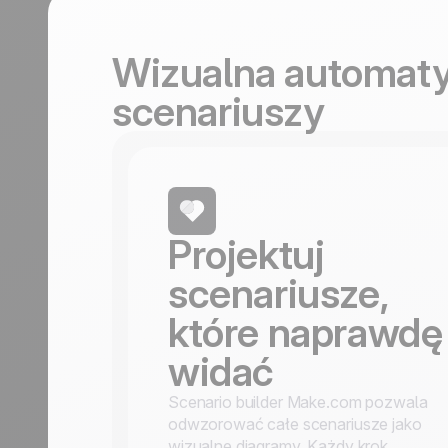
wzrost
wzrost
Turystyka
Odkryj
Odkryj
Wizualna automaty
scenariuszy
Projektuj
scenariusze,
które naprawdę
widać
Scenario builder Make.com pozwala
odwzorować całe scenariusze jako
wizualne diagramy. Każdy krok,