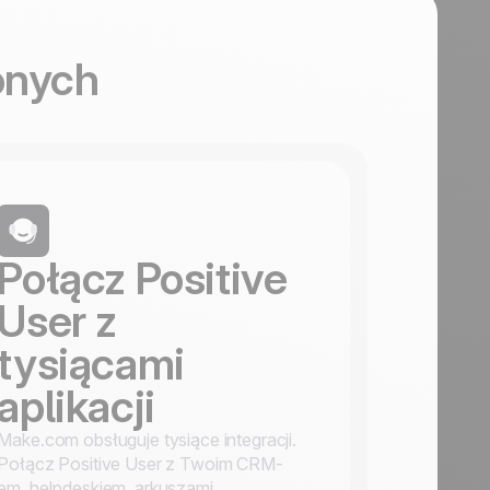
onych
Połącz Positive
User z
tysiącami
aplikacji
Make.com obsługuje tysiące integracji.
Połącz Positive User z Twoim CRM-
em, helpdeskiem, arkuszami