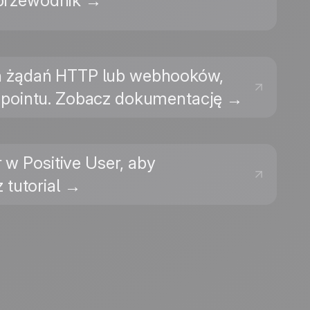
 przewodnik →
ch żądań HTTP lub webhooków,
ndpointu. Zobacz dokumentację →
 w Positive User, aby
tutorial →