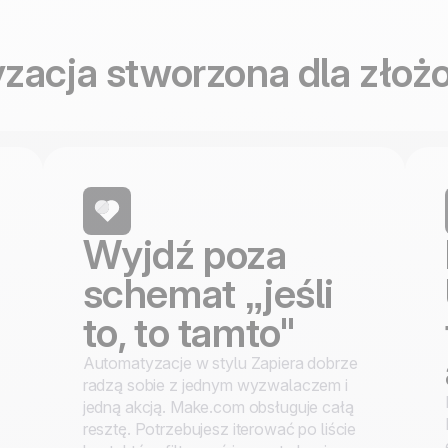
100% stworzone i
4.8
na Trustpilot
hostowane w Europie
Certyfikat ISO 27001
zacja stworzona dla złoż
Wyjdź poza
schemat „jeśli
to, to tamto"
Automatyzacje w stylu Zapiera dobrze
radzą sobie z jednym wyzwalaczem i
jedną akcją. Make.com obsługuje całą
resztę. Potrzebujesz iterować po liście