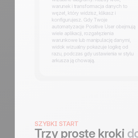
warunek i transformacja danych to
węzeł, który widzisz, klikasz i
konfigurujesz. Gdy Twoje
automatyzacje Positive User obejmują
wiele aplikacji, rozgałęzienia
warunkowe lub manipulację danymi,
widok wizualny pokazuje logikę od
razu, podczas gdy ustawienia w stylu
arkusza ją chowają.
SZYBKI START
Trzy proste kroki
do