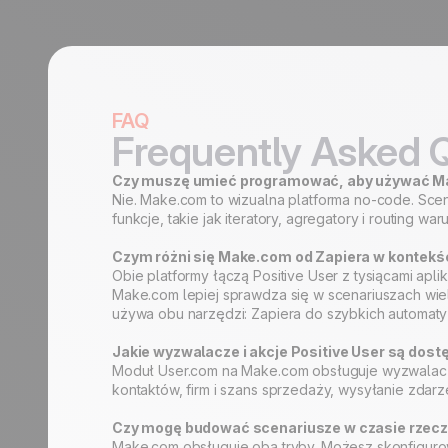
FAQ
Frequently Asked 
Czy muszę umieć programować, aby używać Ma
Nie. Make.com to wizualna platforma no-code. Sce
funkcje, takie jak iteratory, agregatory i routing wa
Czym różni się Make.com od Zapiera w kontekś
Obie platformy łączą Positive User z tysiącami apli
Make.com lepiej sprawdza się w scenariuszach wie
używa obu narzędzi: Zapiera do szybkich automaty
Jakie wyzwalacze i akcje Positive User są do
Moduł User.com na Make.com obsługuje wyzwalacze 
kontaktów, firm i szans sprzedaży, wysyłanie zdarzeń
Czy mogę budować scenariusze w czasie rzecz
Make.com obsługuje oba tryby. Możesz skonfiguro