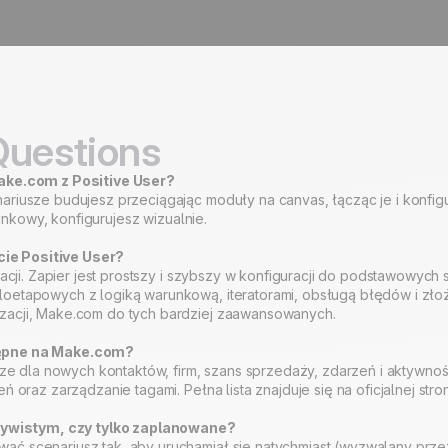
Questions
ke.com z Positive User?
nariusze budujesz przeciągając moduły na canvas, łącząc je i konfi
runkowy, konfigurujesz wizualnie.
cie Positive User?
kacji. Zapier jest prostszy i szybszy w konfiguracji do podstawowych
loetapowych z logiką warunkową, iteratorami, obsługą błędów i zł
zacji, Make.com do tych bardziej zaawansowanych.
stępne na Make.com?
dla nowych kontaktów, firm, szans sprzedaży, zdarzeń i aktywności
 oraz zarządzanie tagami. Pełna lista znajduje się na oficjalnej stro
ywistym, czy tylko zaplanowane?
wać scenariusz tak, aby uruchamiał się natychmiast (wyzwalany pr