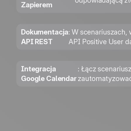
odpowiadającą zł
Zapierem
Dokumentacja
: W scenariuszach,
API REST
API Positive User 
Integracja
: Łącz scenarius
Google Calendar
zautomatyzować 