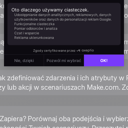
 kroku po połączeniu Positive User z Mak
uracji modułu User.com. Przeczytaj przew
alną stronę integracji User.com na Make.
je i gotowe szablony. Zobacz na Make.c
jak zdefiniować zdarzenia i ich atrybuty w
y lub akcji w scenariuszach Make.com. Z
z Zapiera? Porównaj oba podejścia i wybie