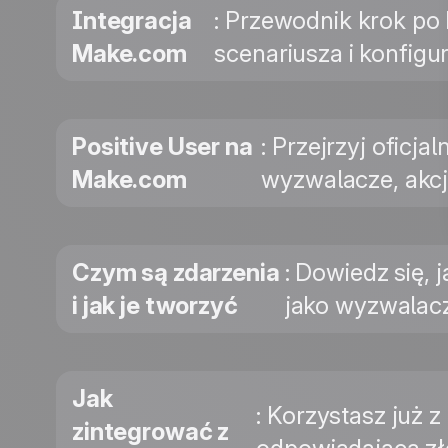
Integracja
: Przewodnik krok po
Make.com
scenariusza i konfig
Positive User na
: Przejrzyj oficj
Make.com
wyzwalacze, akc
Czym są zdarzenia
: Dowiedz się, 
i jak je tworzyć
jako wyzwalacz
Jak
: Korzystasz już 
zintegrować z