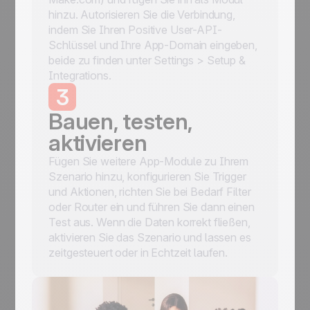
hinzu. Autorisieren Sie die Verbindung,
indem Sie Ihren Positive User-API-
Schlüssel und Ihre App-Domain eingeben,
beide zu finden unter Settings > Setup &
Integrations.
3
Bauen, testen,
aktivieren
Fügen Sie weitere App-Module zu Ihrem
Szenario hinzu, konfigurieren Sie Trigger
und Aktionen, richten Sie bei Bedarf Filter
oder Router ein und führen Sie dann einen
Test aus. Wenn die Daten korrekt fließen,
aktivieren Sie das Szenario und lassen es
zeitgesteuert oder in Echtzeit laufen.