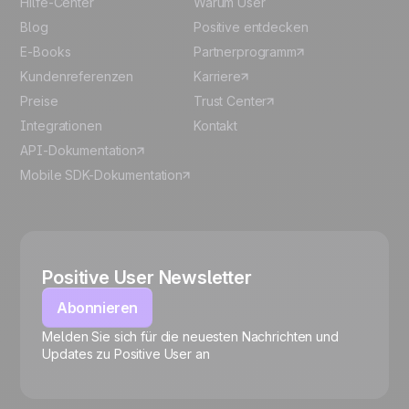
Hilfe-Center
Warum User
Blog
Positive entdecken
E-Books
Partnerprogramm
Kundenreferenzen
Karriere
Preise
Trust Center
Integrationen
Kontakt
API-Dokumentation
Mobile SDK-Dokumentation
Positive User Newsletter
Abonnieren
Melden Sie sich für die neuesten Nachrichten und
🍪
Updates zu Positive User an