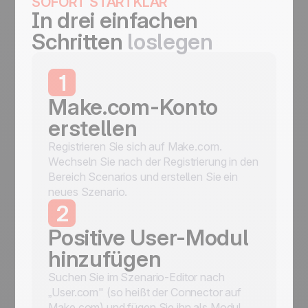
SOFORT STARTKLAR
In drei einfachen
Schritten
loslegen
1
Make.com-Konto
erstellen
Registrieren Sie sich auf Make.com.
Wechseln Sie nach der Registrierung in den
Bereich Scenarios und erstellen Sie ein
neues Szenario.
2
Positive User-Modul
hinzufügen
Suchen Sie im Szenario-Editor nach
„User.com" (so heißt der Connector auf
Make.com) und fügen Sie ihn als Modul