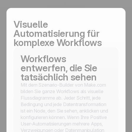
Visuelle
Automatisierung für
komplexe Workflows
Workflows
entwerfen, die Sie
tatsächlich sehen
Mit dem Szenario-Builder von Make.com
bilden Sie ganze Workflows als visuelle
Flussdiagramme ab. Jeder Schritt, jede
Bedingung und jede Datentransformation
ist ein Node, den Sie sehen, anklicken und
konfigurieren können. Wenn Ihre Positive
User-Automatisierungen mehrere Apps,
Verzweigungen oder Datenmanipulation