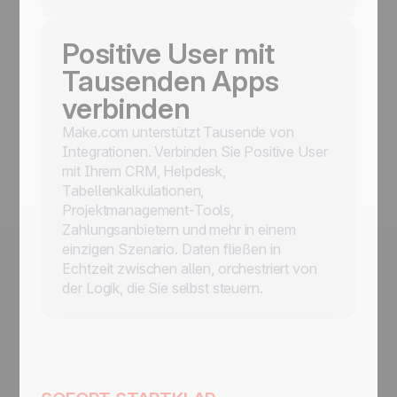
Positive User mit
Tausenden Apps
verbinden
Make.com unterstützt Tausende von
Integrationen. Verbinden Sie Positive User
mit Ihrem CRM, Helpdesk,
Tabellenkalkulationen,
Projektmanagement-Tools,
Zahlungsanbietern und mehr in einem
einzigen Szenario. Daten fließen in
Echtzeit zwischen allen, orchestriert von
der Logik, die Sie selbst steuern.