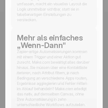
umfassen, macht ein visuelles Layout die
Logik unmittelbar sichtbar, statt sie in
tabellenartigen Einstellungen zu
verstecken.
Mehr als einfaches
„Wenn-Dann"
Zapier-artige Automatisierungen kommen
mit einem Trigger und einer Aktion gut
zurecht. Make.com bewältigt alles darüber
hinaus. Sie müssen über eine Kontaktliste
iterieren, nach Attribut filtern, je nach
Bedingung an verschiedene Apps routen,
Ergebnisse aggregieren und Fehler mitten
im Ablauf behandeln? Make.com erledigt
das nativ, auf demselben Canvas, ohne
Ihre Automatisierung in zehn
unterschiedliche Workflows aufzuteilen.