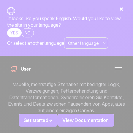
It looks like you speak English. Would you like to view
the site in your language?
YES
NO
Or select another language
x
Make.com
Bauen Sie Automatisierungen, die über einfache Trigger
und Aktionen hinausgehen. Verbinden Sie Positive User
mit Make.com (ehemals Integromat) und entwerfen Sie
visuelle, mehrstufige Szenarien mit bedingter Logik,
Verzweigungen, Fehlerbehandlung und
Datentransformationen. Synchronisieren Sie Kontakte,
Events und Deals zwischen Tausenden von Apps, alles
auf einem einzigen Canvas.
Get started
View Documentation