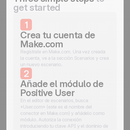
get started
1
Crea tu cuenta de
Make.com
Regístrate en Make.com. Una vez creada
la cuenta, ve a la sección Scenarios y crea
un nuevo escenario.
2
Añade el módulo de
Positive User
En el editor de escenarios, busca
«User.com» (este es el nombre del
conector en Make.com) y añádelo como
módulo. Autoriza la conexión
introduciendo tu clave API y el dominio de