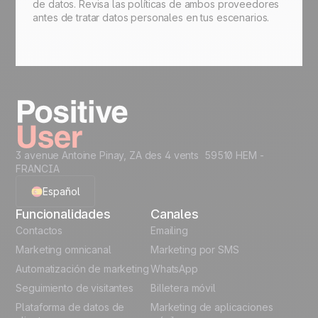
de datos. Revisa las políticas de ambos proveedores
antes de tratar datos personales en tus escenarios.
3 avenue Antoine Pinay, ZA des 4 vents 59510 HEM -
FRANCIA
Español
Funcionalidades
Canales
English
Contactos
Emailing
Marketing omnicanal
Marketing por SMS
French
Automatización de marketing
WhatsApp
Seguimiento de visitantes
Billetera móvil
Polish
Plataforma de datos de
Marketing de aplicaciones