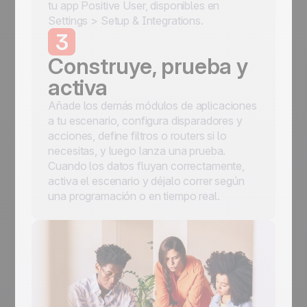
tu app Positive User, disponibles en
Settings > Setup & Integrations.
3
Construye, prueba y
activa
Añade los demás módulos de aplicaciones
a tu escenario, configura disparadores y
acciones, define filtros o routers si lo
necesitas, y luego lanza una prueba.
Cuando los datos fluyan correctamente,
activa el escenario y déjalo correr según
una programación o en tiempo real.