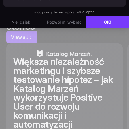
Read other
customer
stories
View all
Większa niezależność
marketingu i szybsze
testowanie hipotez – jak
Katalog Marzeń
wykorzystuje Positive
User do rozwoju
komunikacji i
automatyzacji