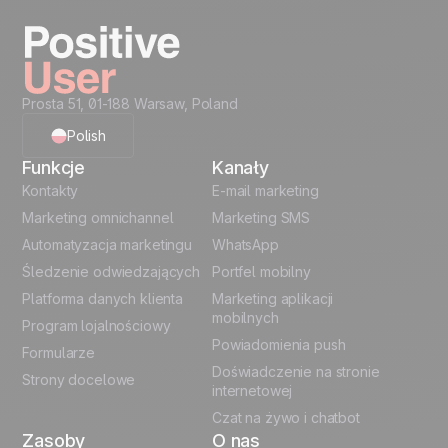
Zacznij teraz
Prosta 51, 01-188 Warsaw, Poland
Polish
Funkcje
Kanały
English
Kontakty
E-mail marketing
Marketing omnichannel
Marketing SMS
French
Automatyzacja marketingu
WhatsApp
Śledzenie odwiedzających
Portfel mobilny
German
Platforma danych klienta
Marketing aplikacji
Italian
mobilnych
Program lojalnościowy
Powiadomienia push
Formularze
Español
Doświadczenie na stronie
Strony docelowe
internetowej
Czat na żywo i chatbot
Zasoby
O nas