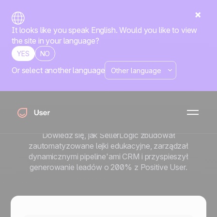
It looks like you speak English. Would you like to view
the site in your language?
YES
NO
Or select another language
Jak SellerLogic
przyspieszył generowanie
leadów o 200% z Positive
User
Dowiedz się, jak SellerLogic zbudował
zautomatyzowane lejki edukacyjne, zarządzał
dynamicznymi pipeline'ami CRM i przyspieszył
generowanie leadów o 200% z Positive User.