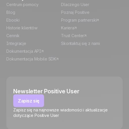
Centrum pomocy
Dlaczego User
Blog
Poznaj Positive
Ebooki
Program partnerski
Historie klientów
Kariera
Cennik
Trust Center
Integracje
Skontaktuj się z nami
Dokumentacja API
Dokumentacja Mobile SDK
Newsletter Positive User
Zapisz się
Zapisz się na najnowsze wiadomości i aktualizacje
🍪
dotyczące Positive User