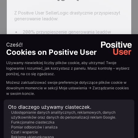
Z Positive User SellerLogic drastycznie przyspieszył
generowanie leadów:
200% przyspieszenie generowania leadów
Ustrukturyzowany i zautomatyzowany proces
lead gen i sprzedaży
Content marketing edukacyjny dla sprzedawców
Amazon FBA wdrożony
Dynamiczny pipeline CRM do pełnego
zarządzania lejkiem sprzedażowym
Zespół Customer Support Positive User jako
prawdziwy partner strategiczny
Podsumuj z AI:
Example H2