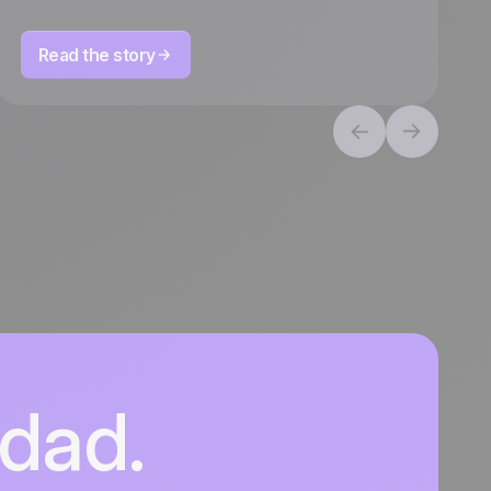
Read the story
idad.