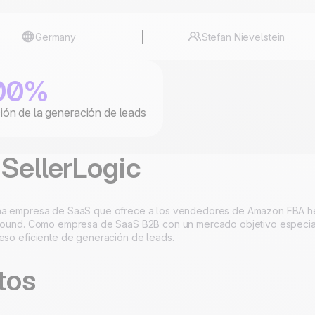
to
100% hecho y alojado
4.8
Trustpilot
en Europa
Certificado ISO 27001
Germany
Stefan Nievelstein
00%
ión de la generación de leads
SellerLogic
na empresa de SaaS que ofrece a los vendedores de Amazon FBA her
 Found. Como empresa de SaaS B2B con un mercado objetivo especiali
ceso eficiente de generación de leads.
tos