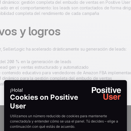
 dinámico: gestión completa del embudo de ventas en Positive User
sado en el comportamiento: los leads son contactados de forma diri
visibilidad completa del rendimiento de cada campaña
vos y logros
r, SellerLogic ha acelerado drásticamente su generación de leads:
del 200 % en la generación de leads
ead gen y ventas estructurado y automatizado
e contenido educativo para vendedores de Amazon FBA implementa
 dinámico para la gestión completa del embudo de ventas
stomer Support de Positive User como auténtico socio estratégico