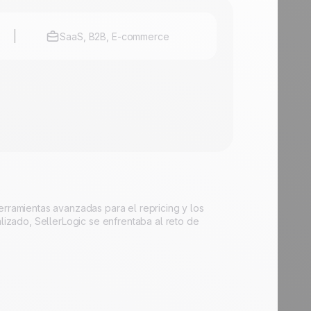
SaaS, B2B, E-commerce
ramientas avanzadas para el repricing y los
zado, SellerLogic se enfrentaba al reto de