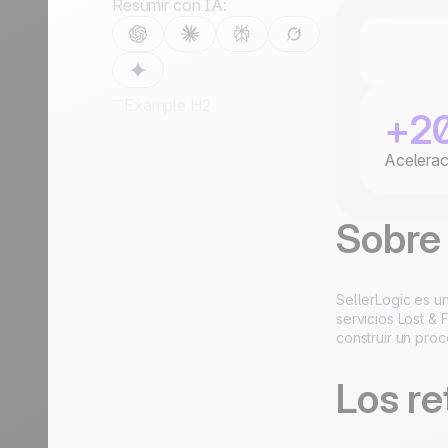
crecimiento
crecimien
Resumir con IA:
Viajes
Discover
Discover
Example H2
+2
Acelerac
Sobre 
SellerLogic es u
servicios Lost &
construir un pro
Los re