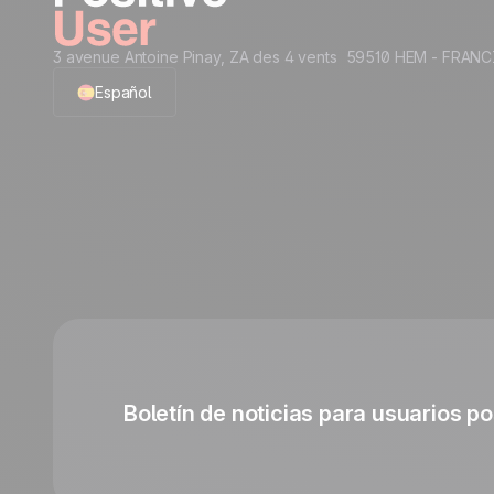
3 avenue Antoine Pinay, ZA des 4 vents 59510 HEM - FRANC
Español
English
French
Polish
German
Italian
Boletín de noticias para usuarios po