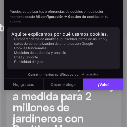
tories
Escalar la
hiperpersonalización:
cómo Willemse crea
un customer journey
a medida para 2
millones de
jardineros con