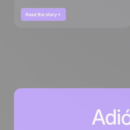
Read the story
Adió