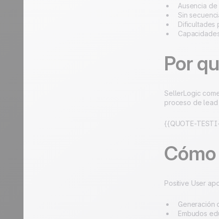
Ausencia de
Sin secuenci
Dificultades
Capacidades
Por qu
SellerLogic come
proceso de lead 
{{QUOTE-TESTI-
Cómo P
Positive User ap
Generación 
Embudos edu