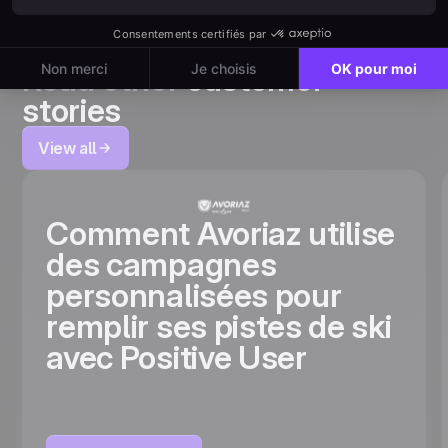
Read other
customer
stories
View all
Comment Avoriaz utilise
des campagnes
personnalisées pour
remplir ses pistes de ski
avec Positive User