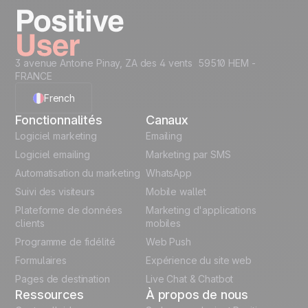
Commencez maintenant
3 avenue Antoine Pinay, ZA des 4 vents 59510 HEM -
FRANCE
French
Fonctionnalités
Canaux
English
Logiciel marketing
Emailing
Logiciel emailing
Marketing par SMS
Polish
Automatisation du marketing
WhatsApp
Suivi des visiteurs
Mobile wallet
German
Plateforme de données
Marketing d'applications
Italian
clients
mobiles
Programme de fidélité
Web Push
Español
Formulaires
Expérience du site web
Pages de destination
Live Chat & Chatbot
Ressources
À propos de nous