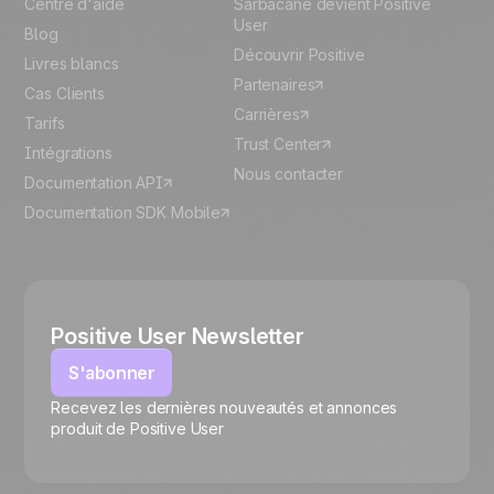
Centre d'aide
Sarbacane devient Positive
User
Blog
Découvrir Positive
Livres blancs
Partenaires
Cas Clients
Carrières
Tarifs
Trust Center
Intégrations
Nous contacter
Documentation API
Documentation SDK Mobile
Positive User Newsletter
S'abonner
Recevez les dernières nouveautés et annonces
🍪
produit de Positive User