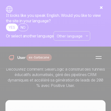
It looks like you speak English. Would you like to view
the site in your language?
YES
NO
Or select another language
Comment SellerLogic a
accéléré sa génération de
leads de 200 % avec
ex-Sarbacane
Positive User
Découvrez comment SellerLogic a construit des funnels
éducatifs automatisés, géré des pipelines CRM
dynamiques et accéléré sa génération de leads de 200
% avec Positive User.