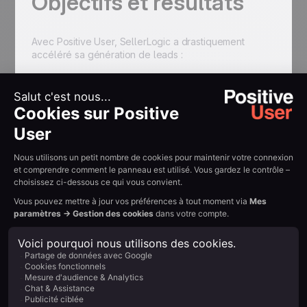
Objectifs et résultats
Avec Positive User, SellerLogic a drastiquement
accéléré sa génération de leads :
Accélération de 200 % de la génération de leads
Processus de lead gen et vente structuré et
automatisé
Marketing de contenu éducatif pour les vendeurs
Amazon FBA mis en place
Pipeline CRM dynamique pour la gestion
complète du funnel de vente
Équipe Customer Support de Positive User
comme véritable partenaire stratégique
Résumer avec l'IA :
Example H2