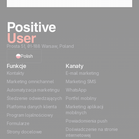
czas wysyłki. Samo testowanie tematów może
znacząco poprawić wskaźnik otwarć. Każdy test
dostarcza danych do ciągłego doskonalenia
działań.
Prosta 51, 01-188 Warsaw, Poland
Polish
Funkcje
Kanały
English
Kontakty
E-mail marketing
Marketing omnichannel
Marketing SMS
French
Automatyzacja marketingu
WhatsApp
Śledzenie odwiedzających
Portfel mobilny
German
Platforma danych klienta
Marketing aplikacji
Italian
mobilnych
Program lojalnościowy
Powiadomienia push
Formularze
Español
Doświadczenie na stronie
Strony docelowe
internetowej