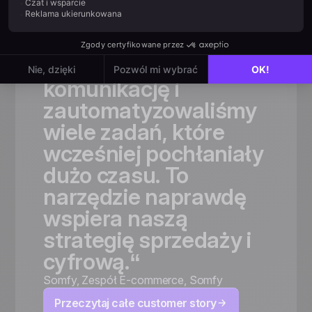
rozszerzyliśmy
naszą
bazę
odbiorców,
a
jednocześnie
usprawniliśmy
komunikację
i
zautomatyzowaliśmy
wiele
zadań,
które
wcześniej
pochłaniały
dużo
czasu.
To
narzędzie
naprawdę
wspiera
naszą
strategię
sprzedaży
i
cyfrową.“
Somfy
,
Zespół E-commerce, Somfy
Przeczytaj całe customer story