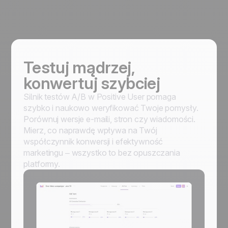
Testuj mądrzej,
konwertuj szybciej
Silnik testów A/B w Positive User pomaga
szybko i naukowo weryfikować Twoje pomysły.
Porównuj wersje e-maili, stron czy wiadomości.
Mierz, co naprawdę wpływa na Twój
współczynnik konwersji i efektywność
marketingu – wszystko to bez opuszczania
platformy.