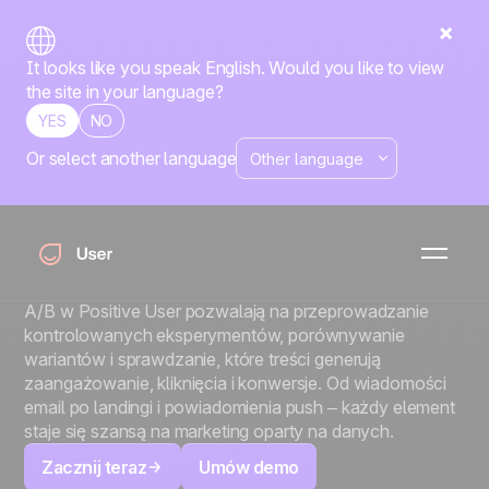
It looks like you speak English. Would you like to view
the site in your language?
YES
NO
Or select another language
Testy A/B
Zamień małe testy w
duże zyski
Wyeliminuj zgadywanie ze swojego marketingu. Testy
A/B w Positive User pozwalają na przeprowadzanie
kontrolowanych eksperymentów, porównywanie
wariantów i sprawdzanie, które treści generują
zaangażowanie, kliknięcia i konwersje. Od wiadomości
email po landingi i powiadomienia push – każdy element
staje się szansą na marketing oparty na danych.
Zacznij teraz
Umów demo