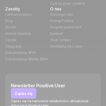
Czat na żywo i chatbot
Zasoby
O nas
Centrum pomocy
Dlaczego User
Blog
Poznaj Positive
Ebooki
Program partnerski
Historie klientów
Kariera
Cennik
Trust Center
Integracje
Skontaktuj się z nami
Dokumentacja API
Dokumentacja Mobile SDK
Newsletter Positive User
Zapisz się
Zapisz się na najnowsze wiadomości i aktualizacje
🍪
dotyczące Positive User