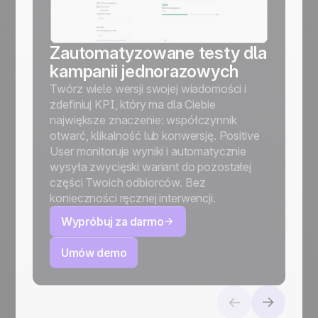
Zautomatyzowane testy dla
kampanii jednorazowych
Twórz wiele wersji swojej wiadomości i
zdefiniuj KPI, który ma dla Ciebie
największe znaczenie: współczynnik
otwarć, klikalność lub konwersję. Positive
User monitoruje wyniki i automatycznie
wysyła zwycięski wariant do pozostałej
części Twoich odbiorców. Bez
konieczności ręcznej interwencji.
Wypróbuj za darmo
Umów demo