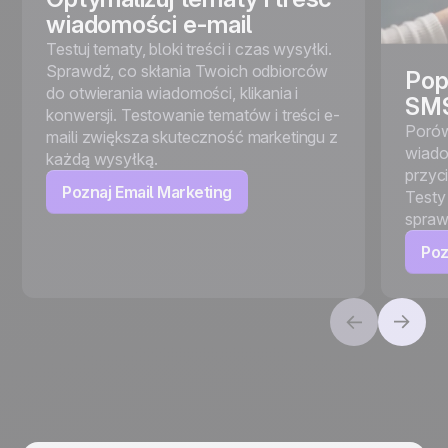
wiadomości e-mail
Testuj tematy, bloki treści i czas wysyłki.
Sprawdź, co skłania Twoich odbiorców
Pop
do otwierania wiadomości, klikania i
SM
konwersji. Testowanie tematów i treści e-
Porów
maili zwiększa skuteczność marketingu z
wiadom
każdą wysyłką.
przyci
Poznaj Email Marketing
Testy
spraw
Poz