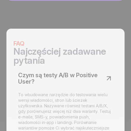
FAQ
Najczęściej zadawane
pytania
Czym są testy A/B w Positive
User?
To wbudowane narzędzie do testowania wielu
wersji wiadomości, stron lub ścieżek
użytkownika. Nazywane również testami A/B/X,
gdy porównujesz więcej niż dwa warianty. Testuj
e-maile, SMS-y, powiadomienia push,
wiadomości in-app i landingi. Porównanie
wariantów pomoże Ci wybrać najskuteczniejsze