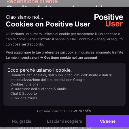
Recensione cliente
Scelto dai team in rapida
crescita
«Grazie
a
Positive
User,
abbiamo
aumentato
significativamente
il
numero
di
clienti
e
semplificato
la
comunicazione.
Molte
attività
che
prima
richiedevano
tempo
ora
sono
state
automatizzate.
La