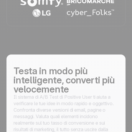
Testa in modo più
intelligente, converti più
velocemente
Il sistema di A/B Test di Positive User ti aiuta a
verificare le tue idee in modo rapido e oggettivo.
Confronta diverse versioni di email, pagine o
messaggi. Valuta quali elementi incidono
realmente sul tuo tasso di conversione e sui
risultati di marketing, il tutto senza uscire dalla