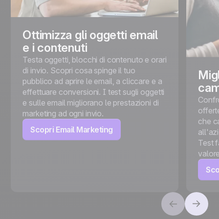
Ottimizza gli oggetti email
e i contenuti
Testa oggetti, blocchi di contenuto e orari
di invio. Scopri cosa spinge il tuo
Migl
pubblico ad aprire le email, a cliccare e a
cam
effettuare conversioni. I test sugli oggetti
Confro
e sulle email migliorano le prestazioni di
offert
marketing ad ogni invio.
che ca
Scopri Email Marketing
all'az
Test 
valore
Sco