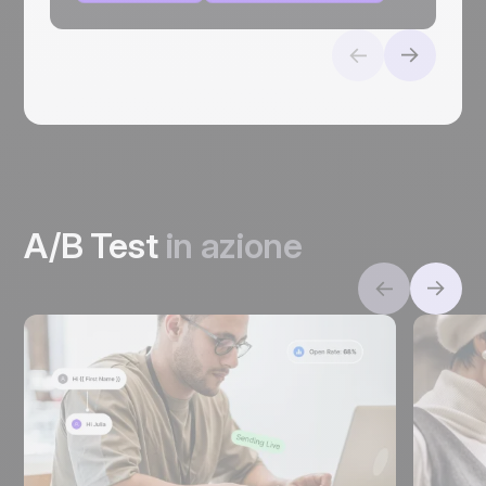
A/B Test
in azione