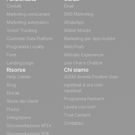
English
Contatti
Email
Marketing omnicanale
SMS Marketing
French
Marketing automation
WhatsApp
Visitor Tracking
Wallet Mobile
Polish
Customer Data Platform
Marketing per App mobile
German
Programma Loyalty
Web Push
Form
Website Experience
Español
Landing page
Live Chat e Chatbot
Risorse
Chi siamo
Help Center
4DEM diventa Positive User
Blog
rapidmail è ora User
rapidmail
Ebook
Programma Partner
Storie dei clienti
Lavora con noi
Prezzi
Trust Center
Integrazioni
Contattaci
Documentazione API
Documentazione SDK