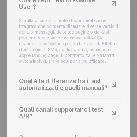
Cos'è l'A/B Test in Positive
User?
Si tratta di uno strumento di sperimentazione
integrato che consente di testare diverse versioni
dei tuoi messaggi, delle tue pagine o dei tuoi
percorsi. Viene anche chiamato test A/B/X
quando si confrontano più di due varianti. Effettua
i test su email, SMS, notifiche push, notifiche in-
app e landing page. Il confronto tra le varianti ti
aiuta a individuare la soluzione più efficace.
Qual è la differenza tra i test
automatizzati e quelli manuali?
Il test automatizzato monitora un KPI nelle
campagne una tantum e invia automaticamente la
Quali canali supportano i test
variante vincente. Il test manuale utilizza un
A/B?
blocco A/B Split nei flussi di automazione.
Confronta i percorsi completi ed esamina i risultati
Email (oggetto, contenuto, orari di invio), SMS
nei report.
(tono, lunghezza, offerte), notifiche push su