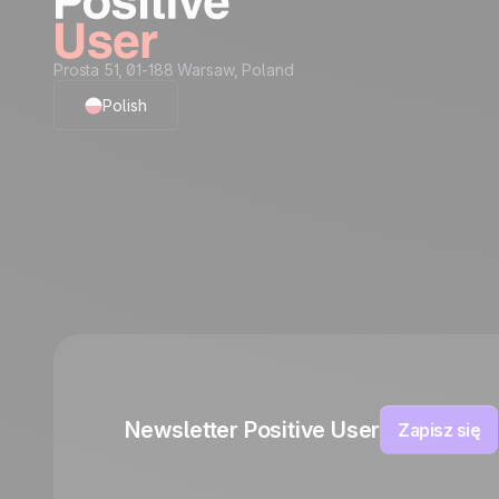
Prosta 51, 01-188 Warsaw, Poland
Polish
English
French
German
Italian
Español
Newsletter Positive User
Zapisz się