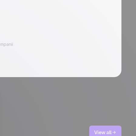
ampanii
View all