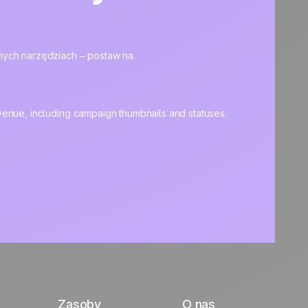
zonych narzędziach – postaw na
Zasoby
O nas