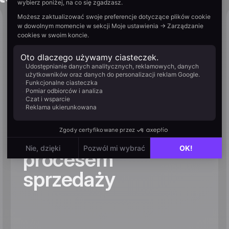
20,5% konwersji
leadów na sprzedaż
– jak Liberty Motors
wykorzystuje
Positive User do
zarządzania
procesem
sprzedaży