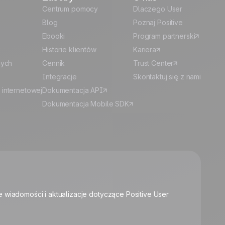
Centrum pomocy
Dlaczego User
Blog
Poznaj Positive
Ebooki
Program partnerski
Historie klientów
Kariera
nych
Cennik
Trust Center
Integracje
Skontaktuj się z nami
 internetowej
Dokumentacja API
Dokumentacja Mobile SDK
🍪
e wiadomości i aktualizacje dotyczące Positive User