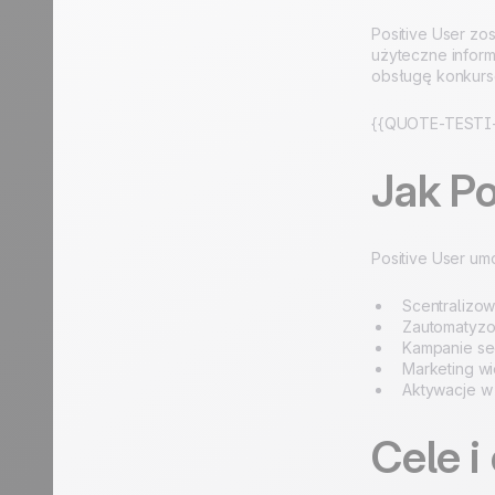
Positive User zo
użyteczne inform
obsługę konkursó
{{QUOTE-TESTI-
Jak P
Positive User um
Scentralizo
Zautomatyzo
Kampanie seg
Marketing w
Aktywacje w
Cele i