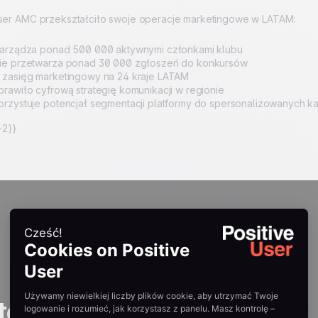
User AMC przekształciło swoje operacje marketingowe w LATAM:
zarządza ponad 500 000 aktywnymi członkami klubu
ie przetwarza ponad 30 000 zgłoszeń do konkursów
 zasięg marketingowy na 24 kraje LATAM
rawiło cyfrową strategię komunikacji w regionie
rzystuje potencjał segmentacji platformy do spersonalizowanych k
2}}
tories