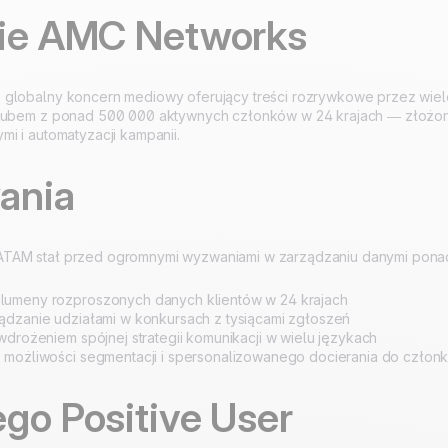
mie AMC Networks
100% stworzone i
4.8
na Trustpilot
hostowane w Europie
Certyfikat ISO 27001
globalny koncern mediowy oferujący treści rozrywkowe przez wiele
klubem z ponad 500 000 aktywnych członków w 24 krajach — złożo
mi i automatyzacji kampanii.
ania
TAM stał przed ogromnymi wyzwaniami w zarządzaniu danymi pona
umeny rozproszonych danych klientów w 24 krajach
ądzanie udziałami w konkursach z tysiącami zgłoszeń
wdrożeniem spójnej strategii komunikacji w wielu językach
 możliwości segmentacji i spersonalizowanego docierania do człon
go Positive User