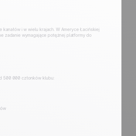
 kanałów i w wielu krajach. W Ameryce Łacińskiej
ne zadanie wymagające potężnej platformy do
d 500 000 członków klubu:
ków