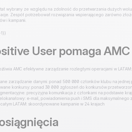
stał wybrany ze względu na zdolność do przetwarzania dużych wolu
acje. Zespół potrzebował rozwiązania wspierającego zarówno złożo
w i kampanii.
1}}
ositive User pomaga AMC
ożliwia AMC efektywne zarządzanie rozległymi operacjami w LATAM:
wane zarządzanie danymi: ponad 500 000 członków klubu na jednej 
wane konkursy: ponad 30 000 zgłoszeń do konkursów przetworzon
mentacyjne: precyzyjna komunikacja z członkami na podstawie kraju
ielokanałowy: e-mail, powiadomienia push i SMS dla maksymalnego 
 całym LATAM: skoordynowane kampanie w 24 krajach
 osiągnięcia