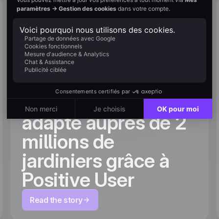
Cultiver l'hyper-
personnalisation :
comment Willemse
met en place un
parcours client
adapté auprès de 2
millions de
jardiniers grâce à
Positive User
Read the story