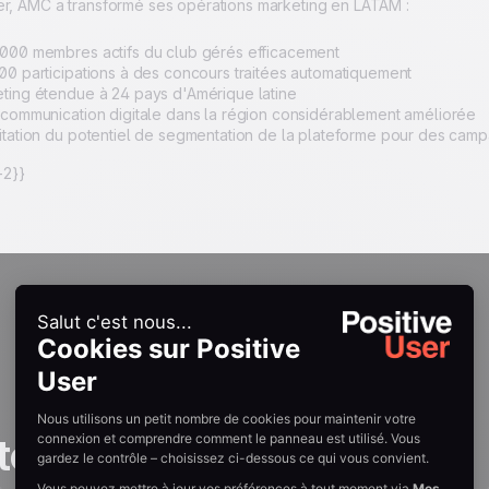
er, AMC a transformé ses opérations marketing en LATAM :
000 membres actifs du club gérés efficacement
00 participations à des concours traitées automatiquement
ting étendue à 24 pays d'Amérique latine
 communication digitale dans la région considérablement améliorée
itation du potentiel de segmentation de la plateforme pour des cam
2}}
tories