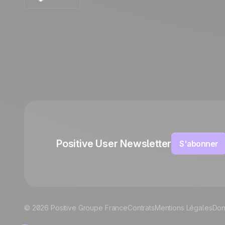
English
Polish
German
Italian
Español
Positive User Newsletter
S'abonner
© 2026 Positive Groupe France
Contrats
Mentions Légales
Don