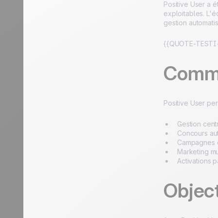
Positive User a é
exploitables. L'
gestion automat
{{QUOTE-TESTI-
Comme
Positive User pe
Gestion cent
Concours aut
Campagnes d
Marketing mu
Activations
Object