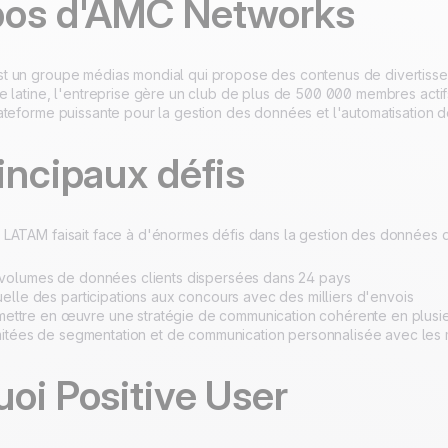
pos d'AMC Networks
100% développé et
4.8
Trustpilot
hébergé en Europe
Certifié ISO 27001
 un groupe médias mondial qui propose des contenus de divertisse
e latine, l'entreprise gère un club de plus de 500 000 membres act
ateforme puissante pour la gestion des données et l'automatisation
incipaux défis
LATAM faisait face à d'énormes défis dans la gestion des données 
volumes de données clients dispersées dans 24 pays
elle des participations aux concours avec des milliers d'envois
à mettre en œuvre une stratégie de communication cohérente en plusi
mitées de segmentation et de communication personnalisée avec le
oi Positive User