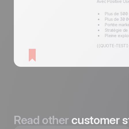
Avec Positive Us
Plus de 500 
Plus de 30 0
Portée marke
Stratégie de
Pleine explo
{{QUOTE-TESTI-
Read other
customer s