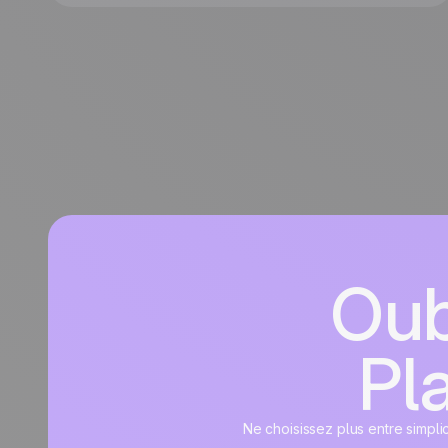
Oub
Pla
Ne choisissez plus entre simpli