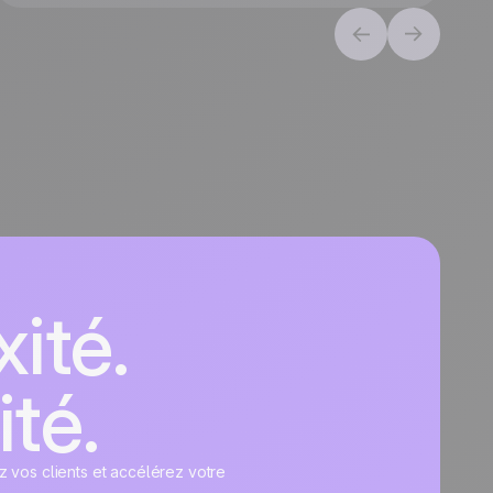
ité.
ité.
z vos clients et accélérez votre