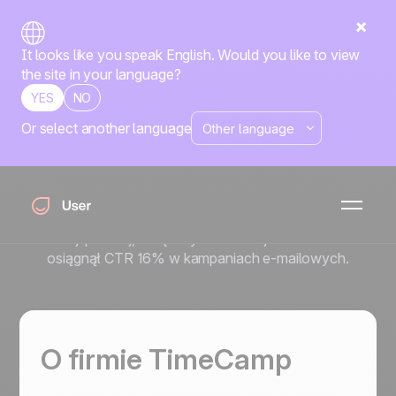
It looks like you speak English. Would you like to view
the site in your language?
YES
NO
Or select another language
Jak TimeCamp zwiększył
rezerwacje demo o 25% z
Positive User
Dowiedz się, jak TimeCamp zoptymalizował onboarding
w wersji próbnej, zwiększył rezerwacje demo o 25% i
osiągnął CTR 16% w kampaniach e-mailowych.
O firmie TimeCamp