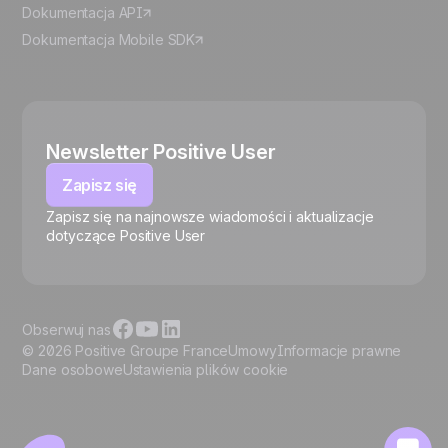
Dokumentacja API
Dokumentacja Mobile SDK
Newsletter Positive User
Zapisz się
Zapisz się na najnowsze wiadomości i aktualizacje
🍪
dotyczące Positive User
Obserwuj nas
© 2026 Positive Groupe France
Umowy
Informacje prawne
Dane osobowe
Ustawienia plików cookie
Zarządzaj plikami cookie