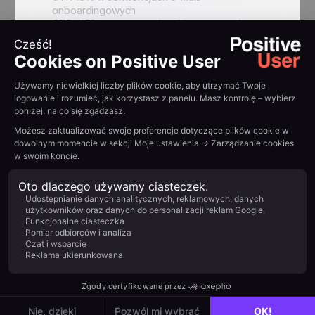
onboardingowych
CTR 4,5% w pop-upach ankiet zwrotnych
Znacznie poprawiona konwersja trial-to-paid
Precyzyjniejsza segmentacja behawioralna
umożliwiła trafniejszą komunikację
Podsumuj z AI:
Example H2
Read other
customer
stories
View all