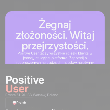
Żegnaj
złożoności. Witaj
przejrzystości.
Positive User łączy wszystkie ścieżki klienta w
jednej, intuicyjnej platformie. Zapomnij o
rozproszonych narzędziach – postaw na płynny
rozwój marketingu, sprzedaży i wsparcia klienta.
Zacznij teraz
Prosta 51, 01-188 Warsaw, Poland
Polish