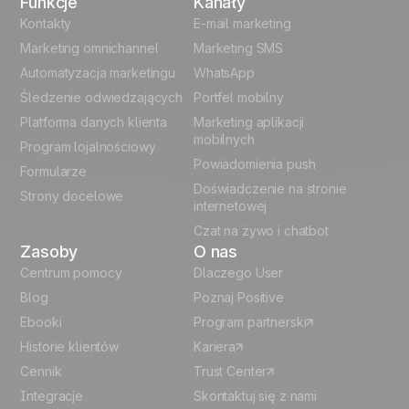
Funkcje
Kanały
English
Kontakty
E-mail marketing
Marketing omnichannel
Marketing SMS
French
Automatyzacja marketingu
WhatsApp
Śledzenie odwiedzających
Portfel mobilny
German
Platforma danych klienta
Marketing aplikacji
Italian
mobilnych
Program lojalnościowy
Powiadomienia push
Formularze
Español
Doświadczenie na stronie
Strony docelowe
internetowej
Czat na żywo i chatbot
Zasoby
O nas
Centrum pomocy
Dlaczego User
Blog
Poznaj Positive
Ebooki
Program partnerski
Historie klientów
Kariera
Cennik
Trust Center
Integracje
Skontaktuj się z nami