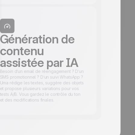
Génération de
contenu
assistée par IA
Besoin d’un email de réengagement ? D’un
SMS promotionnel ? D’un suivi WhatsApp ?
Uma rédige les textes, suggère des objets
et propose plusieurs variations pour vos
tests A/B. Vous gardez le contrôle du ton
et des modifications finales.