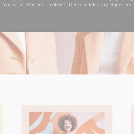
 à parcourir. Pas de complexité. Des résultats en quelques sec
100% développé et
4.8
Trustpilot
hébergé en Europe
Certifié ISO 27001