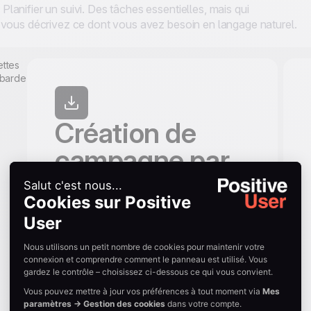
anifier un suivi. Des tâches essentielles, mais qui
 vous décrivez ce dont vous avez besoin en langage naturel.
Création de
campagne par
prompt
Dites à Uma ce que vous souhaitez
envoyer, à qui et quand. Elle rédige la
campagne pour vous : objet, contenu, CTA
et audience. Prévisualisez, ajustez et
lancez. Uma fonctionne sur email, SMS,
WhatsApp et notifications push.