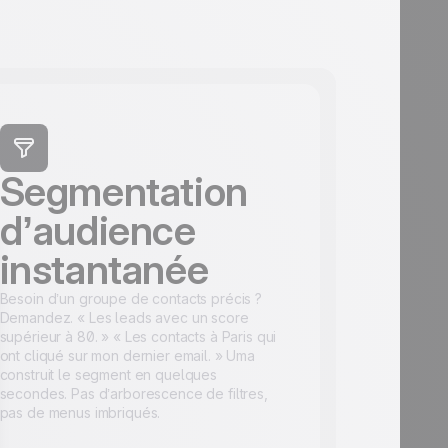
Segmentation
d’audience
instantanée
Besoin d’un groupe de contacts précis ?
Demandez. « Les leads avec un score
supérieur à 80. » « Les contacts à Paris qui
ont cliqué sur mon dernier email. » Uma
construit le segment en quelques
secondes. Pas d’arborescence de filtres,
pas de menus imbriqués.