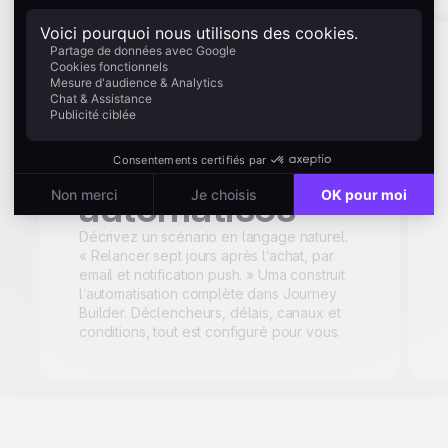
Génération de
workflows
automatisés
Décrivez un scénario en langage naturel.
« Relancer sept jours après l’achat, par
email et notification push. » Uma construit
l’automatisation complète dans Journey
Builder. Déclencheurs, délais, canaux et
conditions, tout est configuré pour vous.