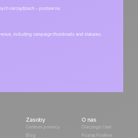
zonych narzędziach – postaw na
Zasoby
O nas
Centrum pomocy
Dlaczego User
Blog
Poznaj Positive