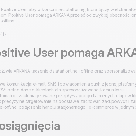
ositive User, aby w końcu mieć platformę, która łączy wielokanało
em. Positive User pomaga ARKANA przejść od zwykłej obecności on
offline.
1}}
ositive User pomaga AR
ożliwia ARKANA łączenie działań online i offline oraz spersonalizowa
a komunikacja: e-mail, SMS i powiadomienia push z jednej platform
RM: pełne dane o klientach dla spersonalizowanej komunikacji
utomation: zautomatyzowane przepływy pracy dla różnych etapów kl
: precyzyjne targetowanie na podstawie zachowań zakupowych i za
e-offline: połączenie handlu stacjonarnego i e-commerce w jednym 
 osiągnięcia