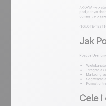
ARKANA wybrała P
pod jednym dach
commerce online-
{{QUOTE-TESTI-
Jak P
Positive User um
Wielokanałow
Integracja C
Marketing a
Segmentacja
Pomost onlin
Cele i