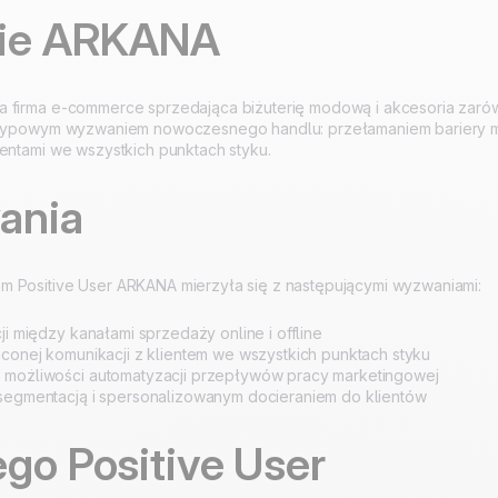
mie ARKANA
100% stworzone i
4.8
na Trustpilot
hostowane w Europie
Certyfikat ISO 27001
 firma e-commerce sprzedająca biżuterię modową i akcesoria zarówn
 typowym wyzwaniem nowoczesnego handlu: przełamaniem bariery mię
ientami we wszystkich punktach styku.
ania
 Positive User ARKANA mierzyła się z następującymi wyzwaniami:
ji między kanałami sprzedaży online i offline
iconej komunikacji z klientem we wszystkich punktach styku
 możliwości automatyzacji przepływów pracy marketingowej
segmentacją i spersonalizowanym docieraniem do klientów
go Positive User