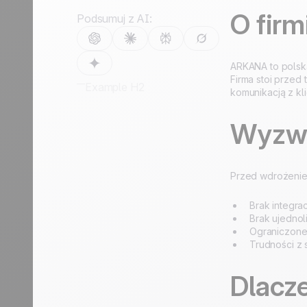
wzrost
wzrost
Turystyka
O fir
Podsumuj z AI:
Odkryj
Odkryj
ARKANA to polska
Firma stoi przed
Example H2
komunikacją z kl
Wyzw
Przed wdrożeniem
Brak integrac
Brak ujednol
Ograniczone
Trudności z 
Dlacze