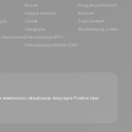
Ebooki
Program partnerski
Historie klientów
Kariera
nych
Cennik
Trust Center
Integracje
Skontaktuj się z nami
 internetowej
Dokumentacja API
Dokumentacja Mobile SDK
🍪
e wiadomości i aktualizacje dotyczące Positive User
Zarządzaj plikami cookie