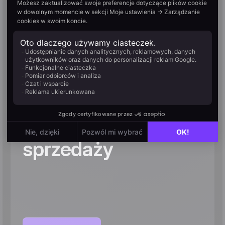
20,5% konwersji
leadów na sprzedaż
– jak Liberty Motors
wykorzystuje
Positive User do
zarządzania
procesem
sprzedaży