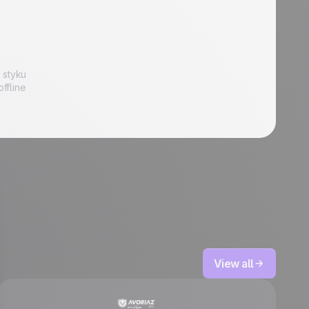
 styku
ffline
View all