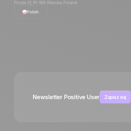
Prosta 51, 01-188 Warsaw, Poland
Polish
English
French
German
Italian
Español
Newsletter Positive User
Zapisz się