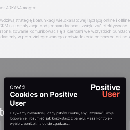
User ARKANA mogła:
dziwą strategię komunikacji wielokanałowej łączącą online i offline
CRM i automatyzacje pod jednym dachem i zwiększyć efektywność
ersonalizowanie komunikować się z klientami we wszystkich punktach
ndamenty w pełni zintegrowanego doświadczenia commerce online-o
tories