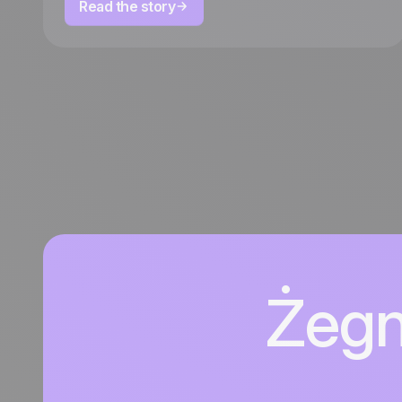
Read the story
Żegn