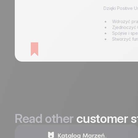
Dzięki Positive 
Wdrożyć praw
Zjednoczyć 
Spójnie i sp
Stworzyć fu
Read other
customer s