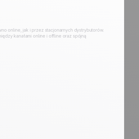
o online, jak i przez stacjonarnych dystrybutorów.
dzy kanałami online i offline oraz spójną