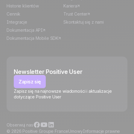
Historie klientów
Kariera
Cennik
Trust Center
Integracje
Skontaktuj się z nami
Dokumentacja API
Dokumentacja Mobile SDK
Newsletter Positive User
Zapisz się
Zapisz się na najnowsze wiadomości i aktualizacje
🍪
dotyczące Positive User
Obserwuj nas
© 2026 Positive Groupe France
Umowy
Informacje prawne