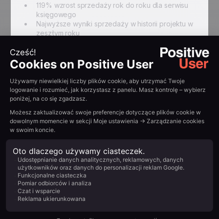
119% wzrost sprzedaży rok do roku dla serwisu
księgowego
Najwyższe wyniki sprzedaży w historii projektu w
zeszłym roku
Efektywniejsza dystrybucja ofert promocyjnych
do odpowiednich segmentów
Lepsze wyniki kampanii dzięki precyzyjnej
segmentacji i automatyzacji
{{QUOTE-TESTI-2}}
Podsumuj z AI:
Example H2
Read other
customer