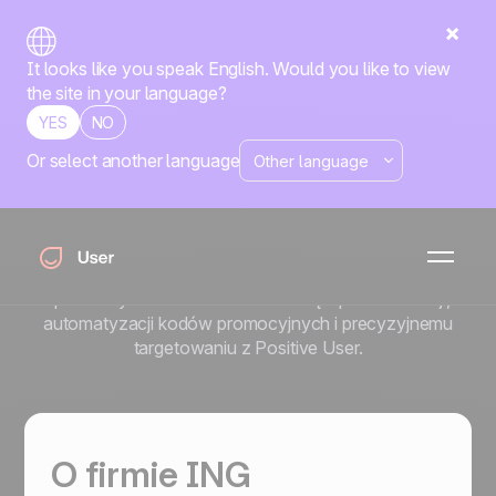
It looks like you speak English. Would you like to view
the site in your language?
YES
NO
Or select another language
Jak ING Księgowość
zwiększyło sprzedaż o 119%
z Positive User
Dowiedz się, jak ING Księgowość osiągnęło wzrost
sprzedaży rok do roku o 119% dzięki personalizacji,
automatyzacji kodów promocyjnych i precyzyjnemu
targetowaniu z Positive User.
O firmie ING