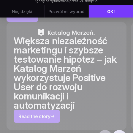
stories
View all
Większa niezależność
marketingu i szybsze
testowanie hipotez – jak
Katalog Marzeń
wykorzystuje Positive
User do rozwoju
komunikacji i
automatyzacji
Read the story