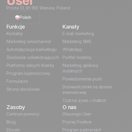
Prosta 51, 01-188 Warsaw, Poland
Polish
Funkcje
Kanały
English
Kontakty
E-mail marketing
Marketing omnichannel
Marketing SMS
French
Automatyzacja marketingu
WhatsApp
Śledzenie odwiedzających
Portfel mobilny
German
Platforma danych klienta
Marketing aplikacji
Italian
mobilnych
Program lojalnościowy
Powiadomienia push
Formularze
Español
Doświadczenie na stronie
Strony docelowe
internetowej
Czat na żywo i chatbot
Zasoby
O nas
Centrum pomocy
Dlaczego User
Blog
Poznaj Positive
Ebooki
Program partnerski