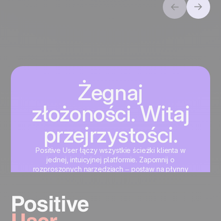
Żegnaj
złożoności. Witaj
przejrzystości.
Positive User łączy wszystkie ścieżki klienta w
jednej, intuicyjnej platformie. Zapomnij o
rozproszonych narzędziach – postaw na płynny
rozwój marketingu, sprzedaży i wsparcia klienta.
Zacznij teraz