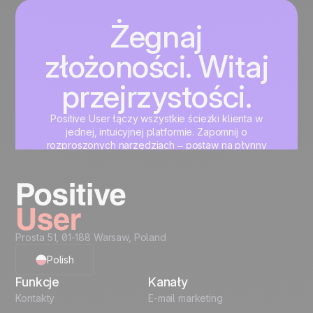
Żegnaj
złożoności. Witaj
przejrzystości.
Positive User łączy wszystkie ścieżki klienta w
jednej, intuicyjnej platformie. Zapomnij o
rozproszonych narzędziach – postaw na płynny
rozwój marketingu, sprzedaży i wsparcia klienta.
Zacznij teraz
Prosta 51, 01-188 Warsaw, Poland
Polish
Funkcje
Kanały
English
Kontakty
E-mail marketing