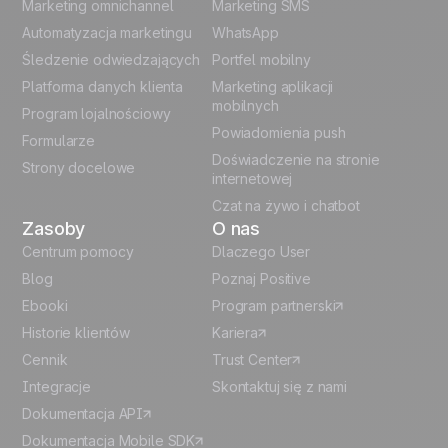
Marketing omnichannel
Marketing SMS
French
Automatyzacja marketingu
WhatsApp
Śledzenie odwiedzających
Portfel mobilny
German
Platforma danych klienta
Marketing aplikacji
Italian
mobilnych
Program lojalnościowy
Powiadomienia push
Formularze
Español
Doświadczenie na stronie
Strony docelowe
internetowej
Czat na żywo i chatbot
Zasoby
O nas
Centrum pomocy
Dlaczego User
Blog
Poznaj Positive
Ebooki
Program partnerski
Historie klientów
Kariera
Cennik
Trust Center
Integracje
Skontaktuj się z nami
Dokumentacja API
Dokumentacja Mobile SDK