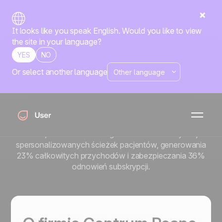
It looks like you speak English. Would you like to view
the site in your language?
YES
NO
Or select another language
Jak Centrum Respo
generuje 23% przychodów
z Positive User
Dowiedz się, jak Centrum Respo używa zunifikowanego
CDP i ponad 40 lead magnetów do automatyzacji
spersonalizowanych ścieżek pacjentów, generowania
23% całkowitych przychodów i zabezpieczania 36%
odnowień subskrypcji.