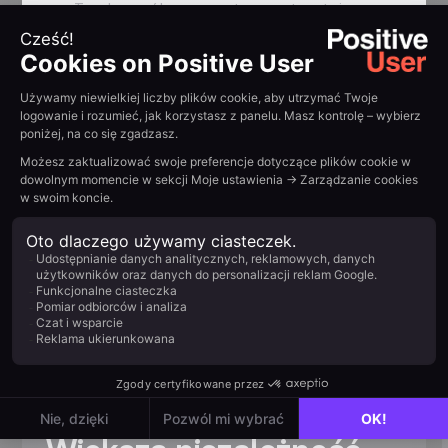
Trwała współpraca oparta na partnerstwie
{{QUOTE-TESTI-2}}
Podsumuj z AI:
Example H2
Read other
customer
stories
View all