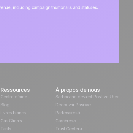
Ressources
À propos de nous
Centre d'aide
Sarbacane devient Positive User
Blog
Découvrir Positive
Livres blancs
Partenaires
Cas Clients
Carrières
s
Tarifs
Trust Center