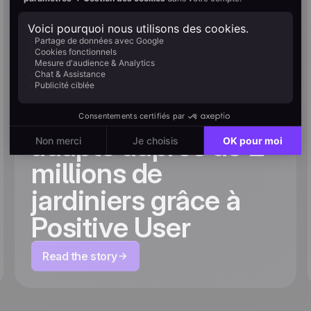
Cultiver l'hyper-
personnalisation :
comment Willemse
met en place un
parcours client
adapté auprès de 2
millions de
jardiniers grâce à
Positive User
Read the story