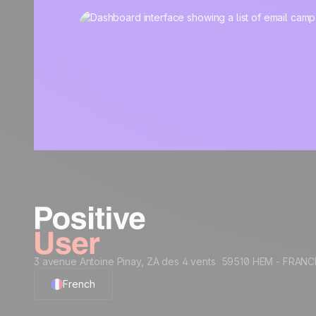
3 avenue Antoine Pinay, ZA des 4 vents 59510 HEM - FRANC
French