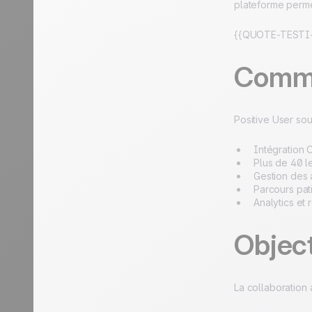
plateforme permet
{{QUOTE-TESTI-
Comme
Positive User so
Intégration 
Plus de 40 l
Gestion des 
Parcours pat
Analytics et 
Object
La collaboration