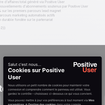
re d'affaires total généré via Positive User
nouvellements d'abonnements soutenus par Positive User
 sur les premiers parcours lead magnet
arcours marketing automatisés actifs
n durable fondée sur le partenariat
2}}
tories