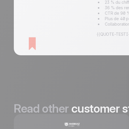
23 % du chiff
36 % des re
CTR de 90 %
Plus de 40 p
Collaboratio
{{QUOTE-TESTI-
Read other
customer s