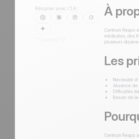
durables.
En savoir plus
Tourisme
À pro
Résumer avec l'IA :
Découvrir
Centrum Respo es
médicales, des t
Example H2
plusieurs dizaine
Les pr
Nécessité d'
Absence de p
Difficultés 
Besoin de le
Pourqu
Centrum Respo a o