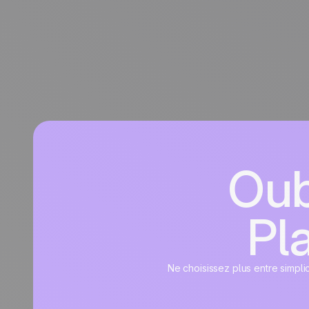
Oub
Pla
Ne choisissez plus entre simpli