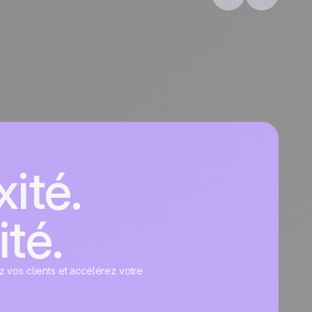
ité.
ité.
z vos clients et accélérez votre