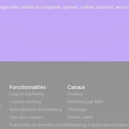
Fonctionnalités
Canaux
Logiciel marketing
Emailing
Logiciel emailing
Marketing par SMS
E
Automatisation du marketing
WhatsApp
Suivi des visiteurs
Mobile wallet
Plateforme de données clients
Marketing d'applications mobile