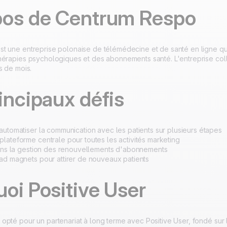
pos de Centrum Respo
100% développé et
4.8
Trustpilot
hébergé en Europe
Certifié ISO 27001
t une entreprise polonaise de télémédecine et de santé en ligne qui
hérapies psychologiques et des abonnements santé. L'entreprise col
s de mois.
incipaux défis
automatiser la communication avec les patients sur plusieurs étapes
lateforme centrale pour toutes les activités marketing
dans la gestion des renouvellements d'abonnements
ad magnets pour attirer de nouveaux patients
oi Positive User
pté pour un partenariat à long terme avec Positive User, fondé sur la