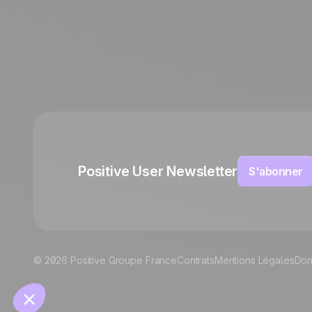
English
Polish
German
Italian
Español
Positive User Newsletter
S'abonner
© 2026 Positive Groupe France
Contrats
Mentions Légales
Don