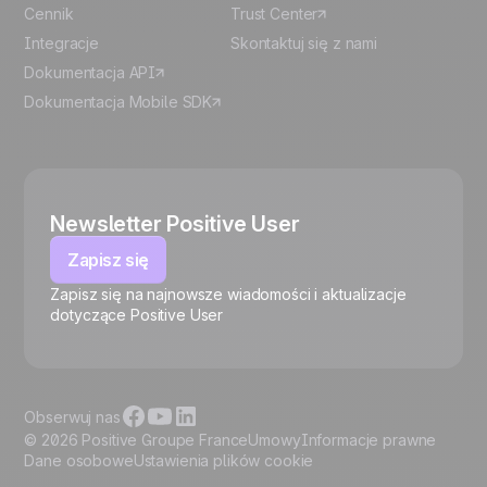
Cennik
Trust Center
Integracje
Skontaktuj się z nami
Dokumentacja API
Dokumentacja Mobile SDK
Newsletter Positive User
Zapisz się
Zapisz się na najnowsze wiadomości i aktualizacje
🍪
dotyczące Positive User
Obserwuj nas
© 2026 Positive Groupe France
Umowy
Informacje prawne
Dane osobowe
Ustawienia plików cookie
Zarządzaj plikami cookie