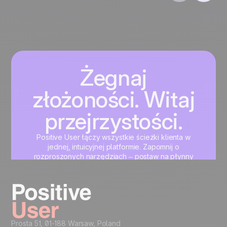
Żegnaj
złożoności. Witaj
przejrzystości.
Positive User łączy wszystkie ścieżki klienta w
jednej, intuicyjnej platformie. Zapomnij o
rozproszonych narzędziach – postaw na płynny
rozwój marketingu, sprzedaży i wsparcia klienta.
Zacznij teraz
Prosta 51, 01-188 Warsaw, Poland