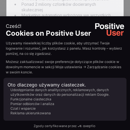
Ponad 2 miliony członków docieranych
skuteczniej
Marketing automation wdrożona we wszystkich
kluczowych obszarach
Bezpośredni wkład w przychody zwiększony
dzięki personalizacji treści
{{QUOTE-TESTI-2}}
Podsumuj z AI:
Example H2
Read other
customer
stories