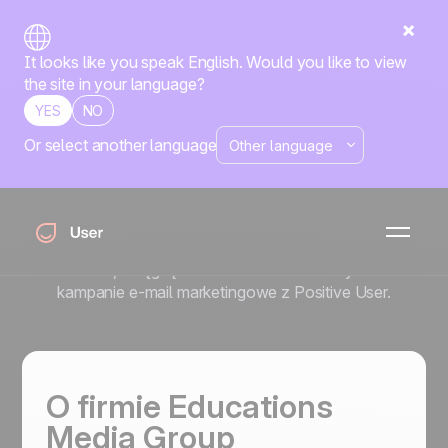
It looks like you speak English. Would you like to view
the site in your language?
YES
NO
Or select another language
Jak EMG zwiększa
zaangażowanie studentów
z Positive User
Dowiedz się, jak EMG podwoiło zaangażowanie
studentów, osiągnęło CTR 50% i zautomatyzowało
kampanie e-mail marketingowe z Positive User.
O firmie Educations
Media Group