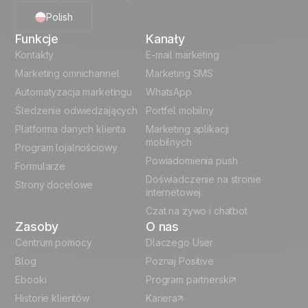
Polish
Funkcje
Kanały
English
Kontakty
E-mail marketing
Marketing omnichannel
Marketing SMS
French
Automatyzacja marketingu
WhatsApp
Śledzenie odwiedzających
Portfel mobilny
German
Platforma danych klienta
Marketing aplikacji
Italian
mobilnych
Program lojalnościowy
Powiadomienia push
Formularze
Español
Doświadczenie na stronie
Strony docelowe
internetowej
Czat na żywo i chatbot
Zasoby
O nas
Centrum pomocy
Dlaczego User
Blog
Poznaj Positive
Ebooki
Program partnerski
Historie klientów
Kariera