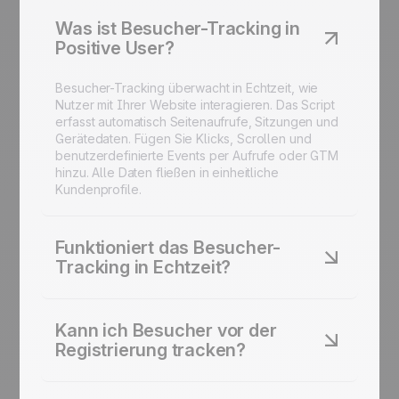
Was ist Besucher-Tracking in
Positive User?
Besucher-Tracking überwacht in Echtzeit, wie
Nutzer mit Ihrer Website interagieren. Das Script
erfasst automatisch Seitenaufrufe, Sitzungen und
Gerätedaten. Fügen Sie Klicks, Scrollen und
benutzerdefinierte Events per Aufrufe oder GTM
hinzu. Alle Daten fließen in einheitliche
Kundenprofile.
Funktioniert das Besucher-
Tracking in Echtzeit?
Ja. Sehen Sie, wer auf Ihrer Website ist, welche
Seiten besucht werden und woher die Besucher
Kann ich Besucher vor der
kommen. Alles wird live in Ihrem Dashboard
Registrierung tracken?
aktualisiert.
Ja. Positive User setzt ab dem ersten