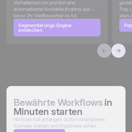
Verhaltensscore und löst eine
geziel
automatisierte Kontaktaufnahme aus –
Pop-u
bevor Ihr Wettbewerber es tut.
alles
Segmentierungs-Engine
Pop
entdecken
Bewährte Workflows
in
Minuten starten
Nicht bei null anfangen. Sofort einsetzbares
Szenario wählen und Ergebnisse sehen.