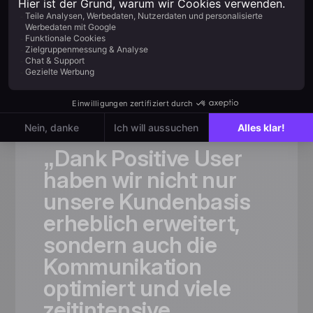
Kundenbewertung
Vertrauenswürdig für
schnell
wachsende Teams
„Dank
Positive
User
haben
wir
nicht
nur
unsere
Kundenbasis
erheblich
erweitert,
sondern
auch
die
Kommunikation
optimiert
und
viele
zeitintensive