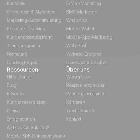
English
Kontakte
E-Mail-Marketing
Omnichannel-Marketing
SMS-Marketing
French
Marketing-Automatisierung
WhatsApp
Besucher-Tracking
Mobile Wallet
Polish
Kundendatenplattform
Mobile-App-Marketing
Italian
Treueprogramm
Web-Push
Formulare
Website-Erlebnis
Español
Landing Pages
Live-Chat & Chatbot
Ressourcen
Über uns
Hilfe-Center
Warum User
Blog
Positive entdecken
E-Books
Partnerprogramm
Kundenreferenzen
Karriere
Preise
Trust Center
Integrationen
Kontakt
API-Dokumentation
Mobile SDK-Dokumentation