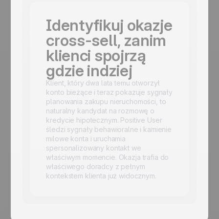
Identyfikuj okazje
cross-sell, zanim
klienci spojrzą
gdzie indziej
Klient, który dwa lata temu otworzył
konto bieżące i teraz pokazuje sygnały
planowania zakupu nieruchomości, to
naturalny kandydat na rozmowę o
kredycie hipotecznym. Positive User
śledzi sygnały behawioralne i kamienie
milowe konta i uruchamia
spersonalizowany kontakt we
właściwym momencie. Okazja trafia do
właściwego doradcy z pełnym
kontekstem klienta już widocznym.