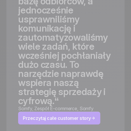
bazę
odbiorców,
a
jednocześnie
usprawniliśmy
komunikację
i
zautomatyzowaliśmy
wiele
zadań,
które
wcześniej
pochłaniały
dużo
czasu.
To
narzędzie
naprawdę
wspiera
naszą
strategię
sprzedaży
i
cyfrową.“
Somfy
,
Zespół E-commerce, Somfy
Przeczytaj całe customer story