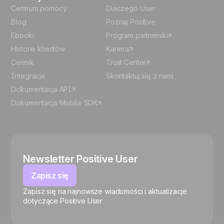
Centrum pomocy
Dlaczego User
Blog
Poznaj Positive
Ebooki
Program partnerski
Historie klientów
Kariera
Cennik
Trust Center
Integracje
Skontaktuj się z nami
Dokumentacja API
Dokumentacja Mobile SDK
Newsletter Positive User
Zapisz się
Zapisz się na najnowsze wiadomości i aktualizacje
🍪
dotyczące Positive User