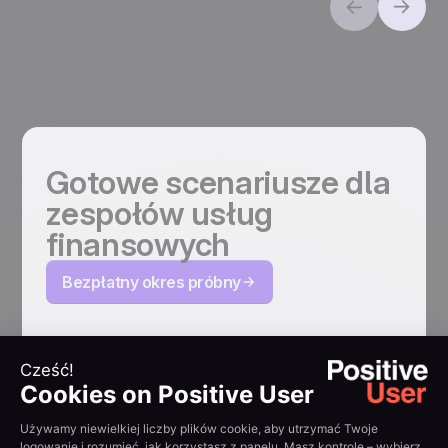
Gotowe scenariusze dla
zespołów usług
finansowych
Bezpłatny okres próbny