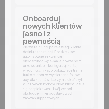
Onboarduj
nowych klientów
jasno i z
pewnością
Pierwsze 30 dni po rejestracji klienta
definiuje ton relacji. Positive User
automatyzuje sekwencję
onboardingową: e-maile powitalne z
przewodnikiem konfiguracji konta,
wiadomości in-app pokazujące trafne
funkcje, dobrze wymierzone follow-
upy dla klientów, którzy nie ukończyli
kluczowych kroków. Nowi klienci czują
się zaopiekowani. Twój zespół
obsługuje mniej podstawowych
zapytań supportowych.