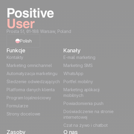
– uruchomione w ciągu tygodnia. Gotowe
szablony znacząco skracają czas konfiguracji, a
po Twojej stronie nie jest potrzebny żaden
developer.
Prosta 51, 01-188 Warsaw, Poland
Polish
Funkcje
Kanały
English
Kontakty
E-mail marketing
Marketing omnichannel
Marketing SMS
French
Automatyzacja marketingu
WhatsApp
Śledzenie odwiedzających
Portfel mobilny
German
Platforma danych klienta
Marketing aplikacji
Italian
mobilnych
Program lojalnościowy
Powiadomienia push
Formularze
Español
Doświadczenie na stronie
Strony docelowe
internetowej
Czat na żywo i chatbot
Zasoby
O nas