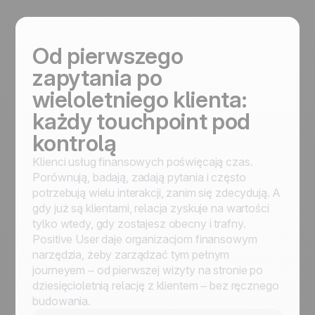
Od pierwszego
zapytania po
wieloletniego klienta:
każdy touchpoint pod
kontrolą
Klienci usług finansowych poświęcają czas.
Porównują, badają, zadają pytania i często
potrzebują wielu interakcji, zanim się zdecydują. A
gdy już są klientami, relacja zyskuje na wartości
tylko wtedy, gdy zostajesz obecny i trafny.
Positive User daje organizacjom finansowym
narzędzia, żeby zarządzać tym pełnym
journeyem – od pierwszej wizyty na stronie po
dziesięcioletnią relację z klientem – bez ręcznego
budowania.