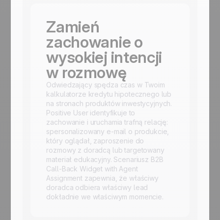
Zamień
zachowanie o
wysokiej intencji
w rozmowę
Odwiedzający spędza czas w Twoim
kalkulatorze kredytu hipotecznego lub
na stronach produktów inwestycyjnych.
Positive User identyfikuje to
zachowanie i uruchamia trafną relację:
spersonalizowany e-mail o produkcie,
który oglądał, zaproszenie do
rozmowy z doradcą lub targetowany
materiał edukacyjny. Scenariusz B2B
Call-Back Widget with Agent
Assignment zapewnia, że właściwy
doradca odbiera właściwy lead
dokładnie we właściwym momencie.