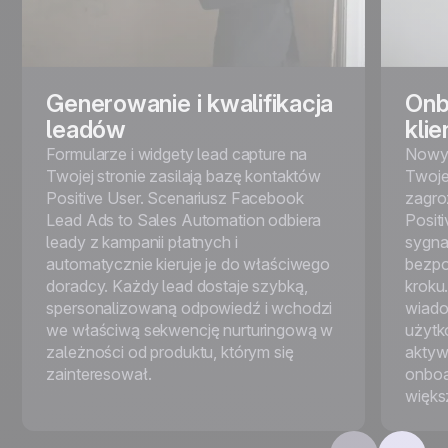
Generowanie i kwalifikacja
Onb
leadów
klie
Formularze i widgety lead capture na
Nowy 
Twojej stronie zasilają bazę kontaktów
Twojej
Positive User. Scenariusz Facebook
zagro
Lead Ads to Sales Automation odbiera
Posit
leady z kampanii płatnych i
sygnał
automatycznie kieruje je do właściwego
bezpo
doradcy. Każdy lead dostaje szybką,
kroku
spersonalizowaną odpowiedź i wchodzi
wiado
we właściwą sekwencję nurturingową w
użytk
zależności od produktu, którym się
aktywa
zainteresował.
onboar
więks