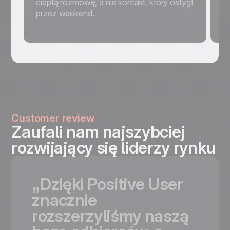
ciepłą rozmowę, a nie kontakt, który ostygł
su
przez weekend.
on
o
Customer review
Zaufali nam najszybciej
rozwijający się liderzy rynku
„Dzięki
Positive
User
znacznie
rozszerzyliśmy
naszą