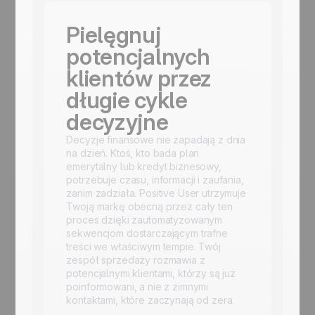
Pielęgnuj
potencjalnych
klientów przez
długie cykle
decyzyjne
Decyzje finansowe nie zapadają z dnia
na dzień. Ktoś, kto bada plan
emerytalny lub kredyt biznesowy,
potrzebuje czasu, informacji i zaufania,
zanim zadziała. Positive User utrzymuje
Twoją markę obecną przez cały ten
proces dzięki zautomatyzowanym
sekwencjom dostarczającym trafne
treści we właściwym tempie. Twój
zespół sprzedaży rozmawia z
potencjalnymi klientami, którzy są już
poinformowani, a nie z zimnymi
kontaktami, które zaczynają od zera.