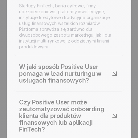
Startupy FinTech, banki cyfrowe, firmy
ubezpieczeniowe, platformy inwestycyjne,
instytucje kredytowe i tradycyjne organizacje
usług finansowych wszelkich rozmiarów.
Platforma sprawdza się zarówno dla
dwuosobowego zespołu marketingu, jak i dla
instytucji multi-rynkowej z oddzielnymi liniami
produktowymi.
W jaki sposób Positive User
pomaga w lead nurturingu w
usługach finansowych?
Decyzje finansowe wymagają czasu. Positive
User utrzymuje Twoją markę obecną przez całą
Czy Positive User może
fazę rozważania dzięki zautomatyzowanym
zautomatyzować onboarding
sekwencjom dostarczającym trafne treści we
klienta dla produktów
właściwym tempie. Każdy lead dostaje
finansowych lub aplikacji
komunikację dostosowaną do produktu, którym
FinTech?
się zainteresował, a nie generyczny newsletter.
Twoi doradcy rozmawiają z potencjalnymi