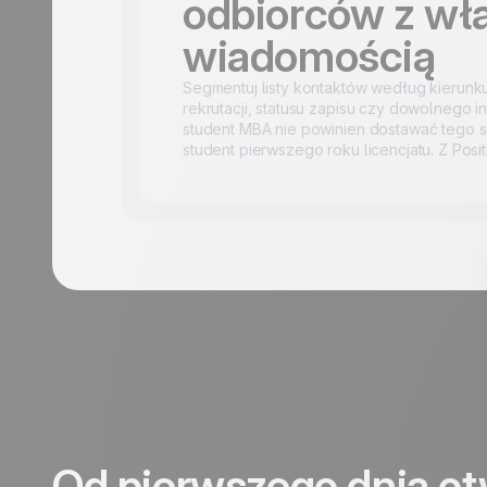
odbiorców z wł
wiadomością
Segmentuj listy kontaktów według kierunku,
rekrutacji, statusu zapisu czy dowolnego i
student MBA nie powinien dostawać tego 
student pierwszego roku licencjatu. Z Posit
Od pierwszego dnia o