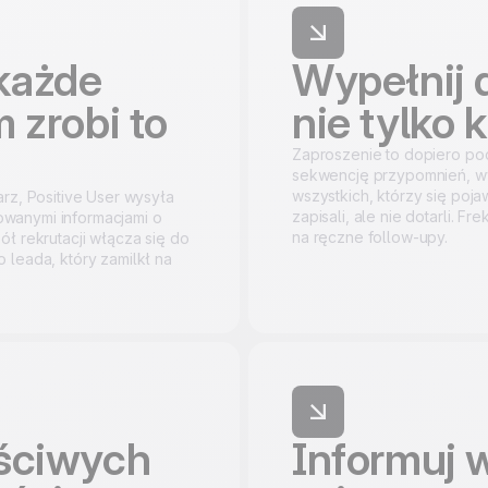
każde
Wypełnij d
 zrobi to
nie tylko 
Zaproszenie to dopiero poc
sekwencję przypomnień, w
wszystkich, którzy się pojaw
rz, Positive User wysyła
zapisali, ale nie dotarli. Fr
wanymi informacjami o
na ręczne follow-upy.
ół rekrutacji włącza się do
 leada, który zamilkł na
aściwych
Informuj 