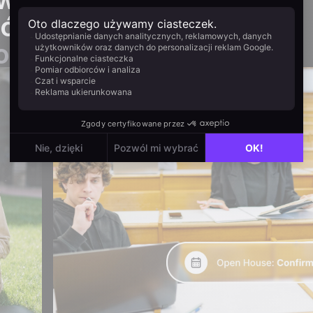
iów –
 oczekiwany