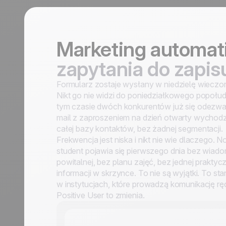
Marketing automati
zapytania do zapis
Formularz zostaje wysłany w niedzielę wieczo
Nikt go nie widzi do poniedziałkowego popołu
tym czasie dwóch konkurentów już się odezwa
mail z zaproszeniem na dzień otwarty wychodz
całej bazy kontaktów, bez żadnej segmentacji.
Frekwencja jest niska i nikt nie wie dlaczego. 
student pojawia się pierwszego dnia bez wiad
powitalnej, bez planu zajęć, bez jednej praktyc
informacji w skrzynce. To nie są wyjątki. To st
w instytucjach, które prowadzą komunikację rę
Positive User to zmienia.