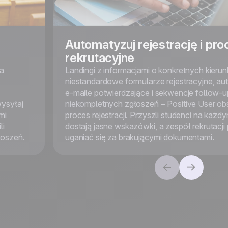
Automatyzuj rejestrację i pr
rekrutacyjne
na
Landingi z informacjami o konkretnych kierun
niestandardowe formularze rejestracyjne, a
e-maile potwierdzające i sekwencje follow-u
wysyłaj
niekompletnych zgłoszeń – Positive User ob
mi
proces rejestracji. Przyszli studenci na każd
li
dostają jasne wskazówki, a zespół rekrutacji 
łoszeń.
uganiać się za brakującymi dokumentami.