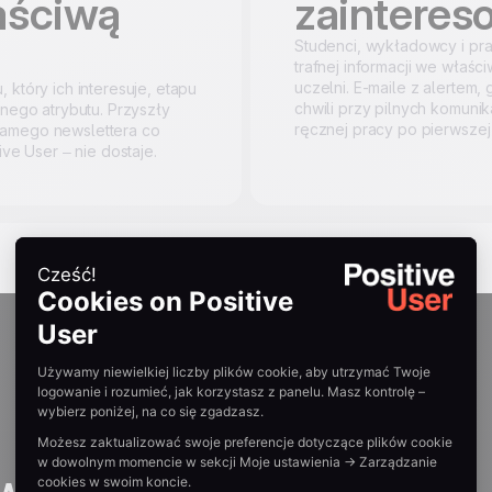
aściwą
zaintere
Studenci, wykładowcy i pra
trafnej informacji we właś
uczelni. E-maile z alertem,
 który ich interesuje, etapu
chwili przy pilnych komunik
nnego atrybutu. Przyszły
ręcznej pracy po pierwszej 
samego newslettera co
ive User – nie dostaje.
twartego po