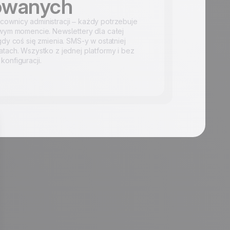
sowanych
cownicy administracji – każdy potrzebuje
ciwym momencie. Newslettery dla całej
 gdy coś się zmienia. SMS-y w ostatniej
atach. Wszystko z jednej platformy i bez
konfiguracji.