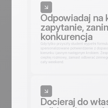
Odpowiadaj na 
zapytanie, zanim
konkurencja
Gdy tylko przyszły student wypełni formula
spersonalizowane potwierdzenie z dopaso
kierunku i jasnym następnym krokiem. Zesp
ciepłej rozmowy, zamiast odbierać zimnego
cały weekend.
Docieraj do wł