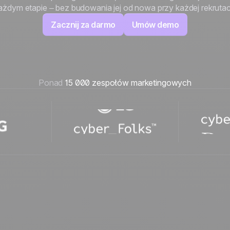
ażdym etapie – bez budowania jej od nowa przy każdej rekrutacj
100% stworzone i
4.8
na Trustpilot
Zacznij za darmo
Umów demo
hostowane w Europie
Certyfikat ISO 27001
Ponad
15 000 zespołów marketingowych