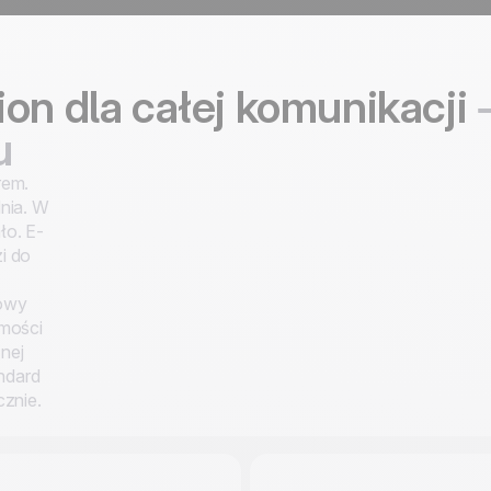
on dla całej komunikacji
–
u
rem.
dnia. W
ło. E-
i do
Nowy
omości
znej
andard
cznie.