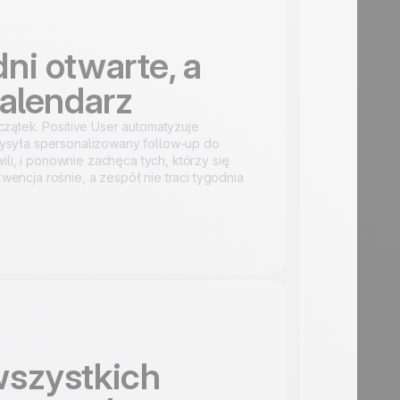
ni otwarte, a
kalendarz
zątek. Positive User automatyzuje
ysyła spersonalizowany follow-up do
ili, i ponownie zachęca tych, którzy się
ekwencja rośnie, a zespół nie traci tygodnia
wszystkich