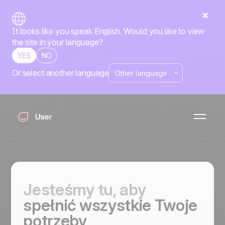
It looks like you speak English. Would you like to view
the site in your language?
YES
NO
Or select another language
Skontaktuj się z
nami
Nasze europejskie zespoły zapewniają wsparcie w
Twoim języku.
Jesteśmy tu, aby
spełnić wszystkie Twoje
potrzeby