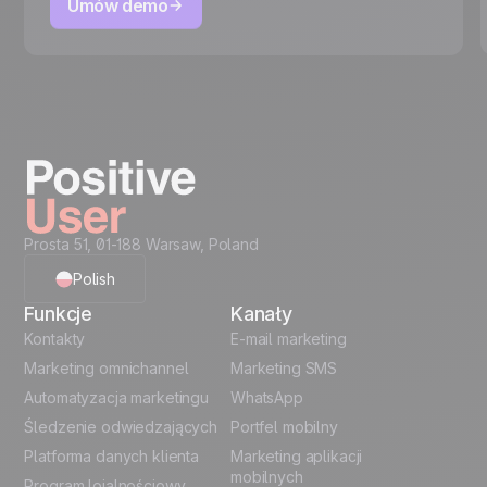
Umów demo
Prosta 51, 01-188 Warsaw, Poland
Polish
Funkcje
Kanały
English
Kontakty
E-mail marketing
Marketing omnichannel
Marketing SMS
French
Automatyzacja marketingu
WhatsApp
Śledzenie odwiedzających
Portfel mobilny
German
Platforma danych klienta
Marketing aplikacji
Italian
mobilnych
Program lojalnościowy