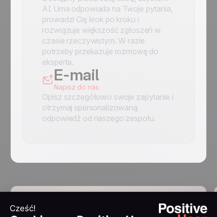
AI Uma odpowiada na Twoje pytania,
prowadzi Cię krok po kroku i
rozwiązuje większość zgłoszeń w
czasie rzeczywistym. W razie
potrzeby przekazuje rozmowę do
eksperta.
E-mail
Napisz do nas
Opisz szczegółowo swoje zapytanie i
otrzymaj spersonalizowaną
odpowiedź od naszego zespołu.