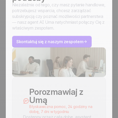
Niezależnie od tego, czy masz pytanie handlowe,
potrzebujesz wsparcia, chcesz zarządzać
subskrypcją czy poznać możliwości partnerstwa
— nasz agent AI Uma natychmiast połączy Cię z
właściwym zespołem.
Skontaktuj się z naszym zespołem
Porozmawiaj z
Umą
Błyskawiczna pomoc, 24 godziny na
dobę, 7 dni w tygodniu
Dostępny przez całą dobę, asystent