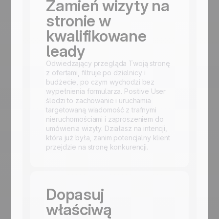
Zamień wizyty na
stronie w
kwalifikowane
leady
Odwiedzający przegląda Twoją stronę
z ofertami, filtruje po dzielnicy i
budżecie, po czym wychodzi bez
wypełnienia formularza. Positive User
śledzi to zachowanie i uruchamia
targetowaną wiadomość z trafnymi
nieruchomościami i zaproszeniem do
umówienia wizyty. Działasz na intencji,
która już była, zanim potencjalny klient
przejdzie na stronę konkurencji.
Dopasuj
właściwą