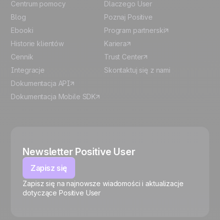
Centrum pomocy
Dlaczego User
Blog
Poznaj Positive
Ebooki
Program partnerski
Historie klientów
Kariera
Cennik
Trust Center
Integracje
Skontaktuj się z nami
Dokumentacja API
Dokumentacja Mobile SDK
Newsletter Positive User
Zapisz się
Zapisz się na najnowsze wiadomości i aktualizacje
🍪
dotyczące Positive User