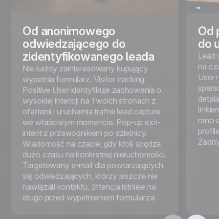
Od anonimowego
Od 
odwiedzającego do
do 
zidentyfikowanego leada
Lead 
na cz
Nie każdy zainteresowany kupujący
User 
wypełnia formularz. Visitor tracking
spers
Positive User identyfikuje zachowania o
detala
wysokiej intencji na Twoich stronach z
linki
ofertami i uruchamia trafne lead capture
rano 
we właściwym momencie. Pop-up exit-
profil
intent z przewodnikiem po dzielnicy.
Żadny
Wiadomość na czacie, gdy ktoś spędza
dużo czasu na konkretnej nieruchomości.
Targetowany e-mail dla powtarzających
się odwiedzających, którzy jeszcze nie
nawiązali kontaktu. Intencja istnieje na
długo przed wypełnieniem formularza.