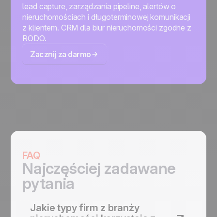
lead capture, zarządzania pipeline, alertów o
nieruchomościach i długoterminowej komunikacji
z klientem. CRM dla biur nieruchomości zgodne z
RODO.
Zacznij za darmo
FAQ
Najczęściej zadawane
pytania
Jakie typy firm z branży