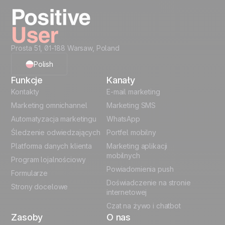
z pełnym spokojem.
Prosta 51, 01-188 Warsaw, Poland
Polish
Funkcje
Kanały
English
Kontakty
E-mail marketing
Marketing omnichannel
Marketing SMS
French
Automatyzacja marketingu
WhatsApp
Śledzenie odwiedzających
Portfel mobilny
German
Platforma danych klienta
Marketing aplikacji
Italian
mobilnych
Program lojalnościowy
Powiadomienia push
Formularze
Español
Doświadczenie na stronie
Strony docelowe
internetowej
Czat na żywo i chatbot
Zasoby
O nas