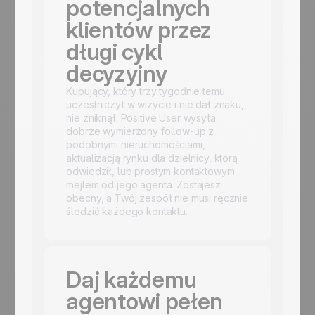
potencjalnych
klientów przez
długi cykl
decyzyjny
Kupujący, który trzy tygodnie temu
uczestniczył w wizycie i nie dał znaku,
nie zniknął. Positive User wysyła
dobrze wymierzony follow-up z
podobnymi nieruchomościami,
aktualizacją rynku dla dzielnicy, którą
odwiedził, lub prostym kontaktowym
mejlem od jego agenta. Zostajesz
obecny, a Twój zespół nie musi ręcznie
śledzić każdego kontaktu.
Daj każdemu
agentowi pełen