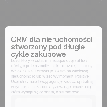
CRM dla nieruchomości
stworzony pod długie
cykle zakupowe
Lead, który w ostatnim miesiącu obejrzał trzy
oferty, a potem zamilkł, niekoniecznie jest zimny.
Wciąż szuka. Porównuje. Czeka na właściwą
nieruchomość lub właściwy moment. Positive
User utrzymuje Twoją agencję widoczną i trafną
w tym oknie, z zautomatyzowaną komunikacją,
która wydaje się osobista, a nie masowa.