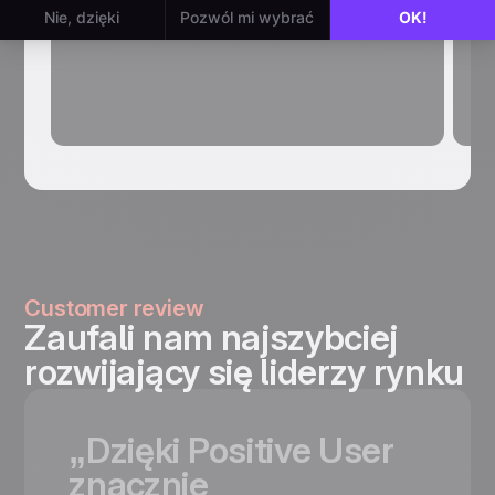
odstępie. Aktywacje rosną. Obciążenie
kt
supportu spada.
w
w
al
kt
Customer review
Zaufali nam najszybciej
rozwijający się liderzy rynku
„Dzięki
Positive
User
znacznie