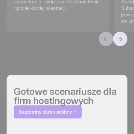
odpadanie, a Twój zespół nie monitoruje
Agent
ręcznie każdej rejestracji.
Subsc
powia
nie u
Gotowe scenariusze dla
firm hostingowych
Bezpłatny okres próbny