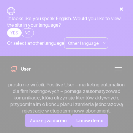
It looks like you speak English. Would you like to view
the site in your language?
YES
NO
Or select another language
Abonament sam się
nie odnowi.
Co miesiąc część Twoich klientów pozwala wygasnąć
abonamentowi bez słowa. Nie zrezygnowali głośno. Po
prostu nie wrócili. Positive User – marketing automation
dla firm hostingowych – pomaga zautomatyzować
komunikację, która utrzymuje klientów aktywnych,
przypomina im o końcu planu i zamienia jednorazową
rejestrację w długoterminowy abonament.
Zacznij za darmo
Umów demo