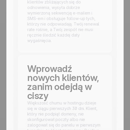
klientów zbliżających się do
odnowienia, wysyła dobrze
wymierzoną sekwencję e-mailem i
SMS-em i obsługuje follow-up tych,
którzy nie odpowiadają. Twój renewal
rate rośnie, a Twój zespół nie musi
ręcznie śledzić każdej daty
wygaśnięcia.
Wprowadź
nowych klientów,
zanim odejdą w
ciszy
Większość churnu w hostingu dzieje
się w ciągu pierwszych 30 dni. Klient,
który nie podpiął domeny, nie
skonfigurował poczty albo nie
zalogował się do panelu w pierwszym