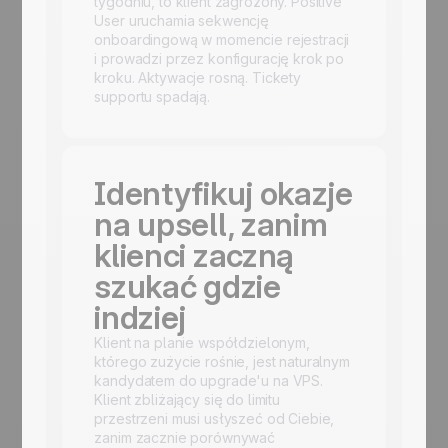
tygodniu, to klient zagrożony. Positive
User uruchamia sekwencję
onboardingową w momencie rejestracji
i prowadzi przez konfigurację krok po
kroku. Aktywacje rosną. Tickety
supportu spadają.
Identyfikuj okazje
na upsell, zanim
klienci zaczną
szukać gdzie
indziej
Klient na planie współdzielonym,
którego zużycie rośnie, jest naturalnym
kandydatem do upgrade'u na VPS.
Klient zbliżający się do limitu
przestrzeni musi usłyszeć od Ciebie,
zanim zacznie porównywać