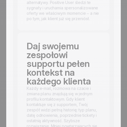
alternatywy. Positive User śledzi te
sygnały i uruchamia spersonalizowane
oferty we właściwym momencie – a nie
po tym, jak klient już się przeniósł.
Daj swojemu
zespołowi
supportu pełen
kontekst na
każdego klienta
Każdy e-mail, rozmowa na czacie i
zmiana planu znajdują się w jednym
profilu kontaktowym. Gdy klient
kontaktuje się z supportem, Twój
zespół widzi pełną historię: typ planu,
datę odnowienia, poprzednie tickety i
ostatnią aktywność. Szybsze
rozwiązanie. Mniej powtarzających się