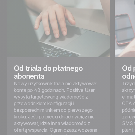
Od triala do płatnego
Od 
abonenta
odn
Nowy użytkownik triala nie aktywował
Trzyd
konta po 48 godzinach. Positive User
skrzyn
wysyła targetowaną wiadomość z
e-mai
przewodnikiem konfiguracji i
CTA d
bezpośrednim linkiem do pierwszego
późnie
kroku. Jeśli po pięciu dniach wciąż nie
zarea
aktywował, idzie inna wiadomość z
SMS t
ofertą wsparcia. Ograniczasz wczesne
plan i