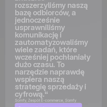
rozszerzyliśmy
naszą
bazę
odbiorców,
a
jednocześnie
usprawniliśmy
komunikację
i
zautomatyzowaliśmy
wiele
zadań,
które
wcześniej
pochłaniały
dużo
czasu.
To
narzędzie
naprawdę
wspiera
naszą
strategię
sprzedaży
i
cyfrową.“
Somfy
,
Zespół E-commerce, Somfy