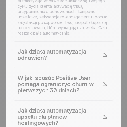
Automatyzuje warstwę komunikacyjną Twojego
cyklu życia klienta: aktywację triala,
przypomnienia o odnowieniach, kampanie
upsellowe, sekwencje re-engagementu i pomiar
satysfakcji po supporcie. Twój zespół skupia się
na rozmowach, które wymagają człowieka. Cała
reszta działa automatycznie.
Jak działa automatyzacja
odnowień?
Scenariusz Subscription Expiry Conversion
identyfikuje klientów zbliżających się do daty
W jaki sposób Positive User
odnowienia i wysyła zaplanowaną sekwencję
pomaga ograniczyć churn w
przypomnień e-mailem i SMS-em. Jeśli plan
pierwszych 30 dniach?
wygaśnie bez odnowienia, Twój zespół
sprzedaży dostaje automatyczne powiadomienie.
Definiujesz timing i komunikat raz, a działa dla
Tak. Większość churnu w hostingu zdarza się,
każdego klienta.
zanim klient odpowiednio skonfiguruje swoje
Jak działa automatyzacja
konto. Automatyzacja onboardingu w Positive
upsellu dla planów
User prowadzi nowych użytkowników przez
hostingowych?
aktywację krok po kroku, od momentu rejestracji.