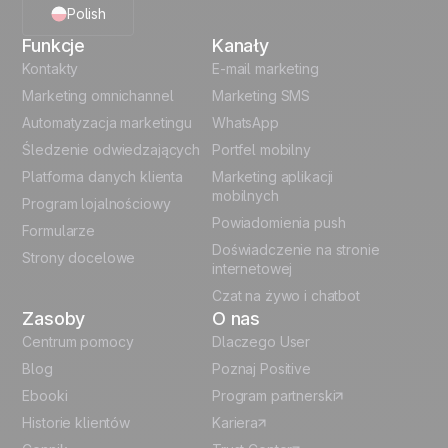
Polish
Funkcje
Kanały
English
Kontakty
E-mail marketing
Marketing omnichannel
Marketing SMS
French
Automatyzacja marketingu
WhatsApp
Śledzenie odwiedzających
Portfel mobilny
German
Platforma danych klienta
Marketing aplikacji
Italian
mobilnych
Program lojalnościowy
Powiadomienia push
Formularze
Español
Doświadczenie na stronie
Strony docelowe
internetowej
Czat na żywo i chatbot
Zasoby
O nas
Centrum pomocy
Dlaczego User
Blog
Poznaj Positive
Ebooki
Program partnerski
Historie klientów
Kariera