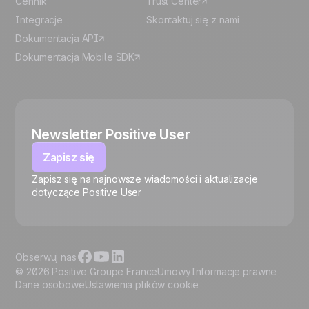
Cennik
Trust Center
Integracje
Skontaktuj się z nami
Dokumentacja API
Dokumentacja Mobile SDK
Newsletter Positive User
Zapisz się
Zapisz się na najnowsze wiadomości i aktualizacje
🍪
dotyczące Positive User
Obserwuj nas
© 2026 Positive Groupe France
Umowy
Informacje prawne
Dane osobowe
Ustawienia plików cookie
Zarządzaj plikami cookie