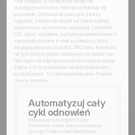
Trial wygasa, a użytkownik wciąż nie
skonfigurował konta. Nikt nie kontaktuje się
ponownie. Odnowienie planu jest za trzy
tygodnie, a klient nie dostał od Ciebie żadnej
wiadomości od momentu rejestracji. Certyfikat
SSL zaraz wygaśnie, a jedyne powiadomienie to
zautomatyzowany e-mail systemowy, który
wygląda jakby pochodził z 2012 roku. Klient jest
na tym samym planie startowym od dwóch lat i
nikt nigdy nie zaproponował mu wyższej wersji.
Żadne z tych problemów nie jest problemem
produktowym. To luki komunikacyjne. Positive
User je domyka.
Automatyzuj cały
cykl odnowień
Scenariusz Subscription Expiry
Conversion został stworzony właśnie
do tego. Positive User identyfikuje