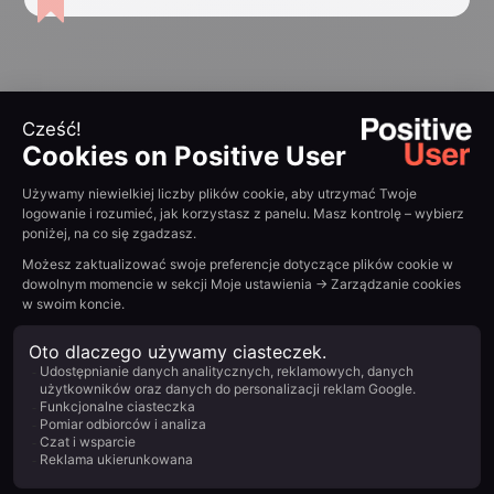
Koniec ze
skomplikowanymi
narzędziami.
Czas na prostotę.
Positive User łączy wszystkie ścieżki klienta w
jednej, intuicyjnej platformie. Zapomnij o
rozproszonych narzędziach – postaw na płynny
rozwój marketingu, sprzedaży i wsparcia klienta.
Zacznij teraz