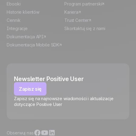
Ebooki
Program partnerski
Historie klientów
Kariera
Cennik
Trust Center
Integracje
Skontaktuj się z nami
Dokumentacja API
Dokumentacja Mobile SDK
Newsletter Positive User
Zapisz się
Zapisz się na najnowsze wiadomości i aktualizacje
🍪
dotyczące Positive User
Obserwuj nas