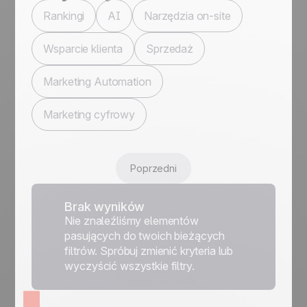
Rankingi
AI
Narzędzia on-site
Wsparcie klienta
Sprzedaż
Marketing Automation
Marketing cyfrowy
Poprzedni
Brak wyników
Nie znaleźliśmy elementów
pasujących do twoich bieżących
filtrów. Spróbuj zmienić kryteria lub
wyczyścić wszystkie filtry.