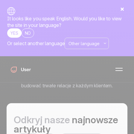
It looks like you speak English. Would you like to view
the site in your language?
YES
NO
Or select another language
Blog Positive User
Automatyzacja jest najpotężniejsza wtedy, gdy
pozostaje ludzka. Na blogu Positive User upraszczamy
technologię, abyś mógł skupić się na ludziach. Korzystaj
z naszych jasnych i praktycznych poradników, aby
budować trwałe relacje z każdym klientem.
Odkryj nasze
najnowsze
artykuły