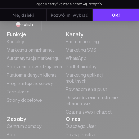
Prosta 51, 01-188 Warsaw, Poland
Polish
Funkcje
Kanały
English
Kontakty
E-mail marketing
Marketing omnichannel
Marketing SMS
French
Automatyzacja marketingu
WhatsApp
Śledzenie odwiedzających
Portfel mobilny
German
Platforma danych klienta
Marketing aplikacji
Italian
mobilnych
Program lojalnościowy
Powiadomienia push
Formularze
Español
Doświadczenie na stronie
Strony docelowe
internetowej
Czat na żywo i chatbot
Zasoby
O nas
Centrum pomocy
Dlaczego User
Blog
Poznaj Positive