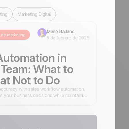
ting
Marketing Digital
Marie Balland
 de marketing
5 de febrero de 2026
Automation in
 Team: What to
t Not to Do
 accuracy with sales workflow automation.
le your business decisions while maintaining