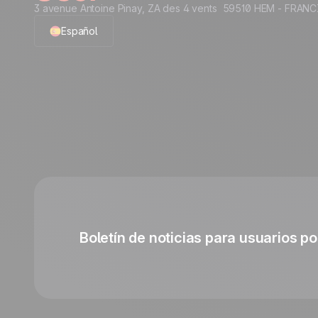
3 avenue Antoine Pinay, ZA des 4 vents 59510 HEM - FRANC
Español
English
French
Polish
German
Italian
Boletín de noticias para usuarios po