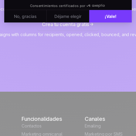
corridos de tus clientes en una sola plataforma sencilla. Sin herrami
fluido en marketing, ventas, producto y soporte.
Crea tu cuenta gratis
Funcionalidades
Canales
Contactos
Emailing
Marketing omnicanal
Marketing por SMS