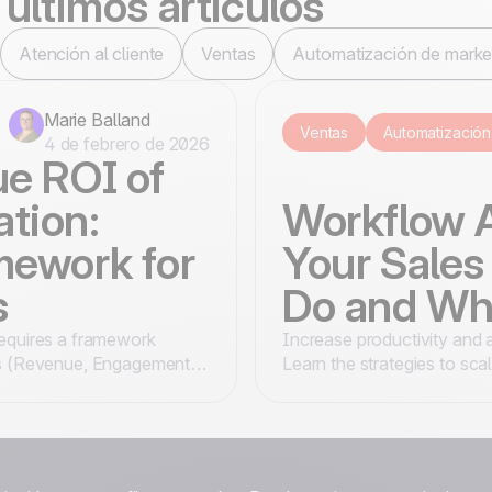
to
últimos artículos
100% hecho y alojado
4.8
Trustpilot
Atención al cliente
Ventas
Automatización de marke
en Europa
Certificado ISO 27001
Marie Balland
Ventas
Automatización
4 de febrero de 2026
ue ROI of
tion:
Workflow 
mework for
Your Sales
s
Do and Wha
equires a framework
Increase productivity and
Is (Revenue, Engagement,
Learn the strategies to sca
d long-term success.
a human touch.