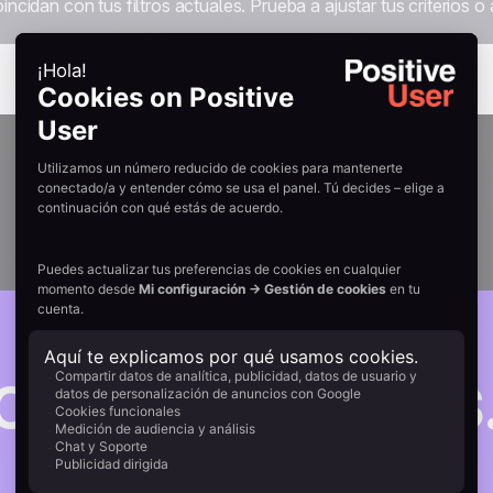
an con tus filtros actuales. Prueba a ajustar tus criterios o a 
omplicaciones
claridad.