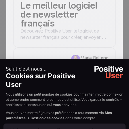
Le meilleur logiciel
de newsletter
français
Découvrez Positive User, le logiciel de
newsletter français pour créer, envoyer et
analyser vos campagnes emailing avec
une délivrabilité optimale.
Marie Balland
15.04.2026
Positive User face
aux solutions low-
cost : ce qui fait
vraiment la
différence
Positive User ou une solution low-cost ?
Découvrez ce qui distingue vraiment une
plateforme d'email marketing haut de