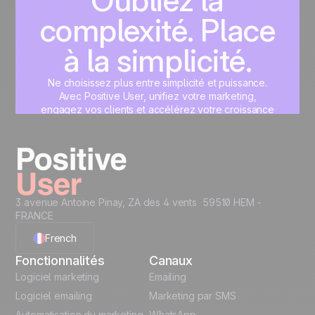
Oubliez la
complexité. Place
à la simplicité.
Ne choisissez plus entre simplicité et puissance.
Avec Positive User, unifiez votre marketing,
engagez vos clients et accélérez votre croissance
sur une interface unique, pensée pour vous.
Commencez maintenant
3 avenue Antoine Pinay, ZA des 4 vents 59510 HEM -
FRANCE
French
Fonctionnalités
Canaux
English
Logiciel marketing
Emailing
Logiciel emailing
Marketing par SMS
Polish
Automatisation du marketing
WhatsApp