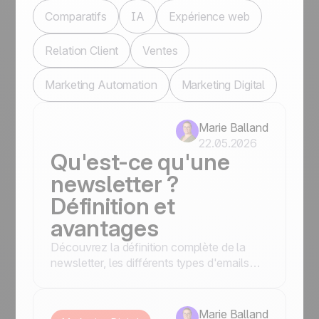
Comparatifs
IA
Expérience web
Relation Client
Ventes
Marketing Automation
Marketing Digital
Marie Balland
22.05.2026
Qu'est-ce qu'une
newsletter ?
Définition et
avantages
Découvrez la définition complète de la
newsletter, les différents types d'emails
marketing et les bonnes pratiques pour
réussir vos campagnes.
Marie Balland