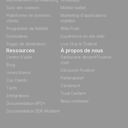
Suivi des visiteurs
Mobile wallet
German
Plateforme de données
Marketing d'applications
Italian
clients
mobiles
Programme de fidélité
Web Push
Español
Formulaires
Expérience du site web
Pages de destination
Live Chat & Chatbot
Ressources
À propos de nous
Centre d'aide
Sarbacane devient Positive
User
Blog
Découvrir Positive
Livres blancs
Partenaires
Cas Clients
Carrières
Tarifs
Trust Center
Intégrations
Nous contacter
Documentation API
Documentation SDK Mobile