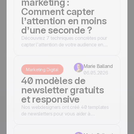
marketing :
Comment capter
l’attention en moins
d’une seconde ?
Découvrez 7 techniques concrètes pour
capter l'attention de votre audience en
moins d'une seconde, du pattern interrupt
au FOMO en passant par les visuels
dynamiques et l'ultra-personnalisation.
Marie Balland
Marketing Digital
06.05.2026
40 modèles de
newsletter gratuits
et responsive
Nos webdesigners ont créé 40 templates
de newsletters pour vous aider à
communiquer efficacement en toute
occasion : e-commerce, événementiel,
associatif, tourisme et bien plus encore.