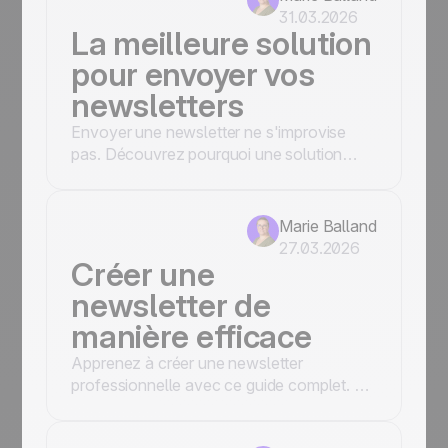
son ancrage 100 % français.
31.03.2026
La meilleure solution
pour envoyer vos
newsletters
Envoyer une newsletter ne s'improvise
pas. Découvrez pourquoi une solution
professionnelle est indispensable pour
éviter les spams, protéger votre réputation
et optimiser votre délivrabilité grâce aux
Marie Balland
outils avancés de Positive User.
27.03.2026
Créer une
newsletter de
manière efficace
Apprenez à créer une newsletter
professionnelle avec ce guide complet. De
la conception responsive aux templates
gratuits, Positive User vous livre les étapes