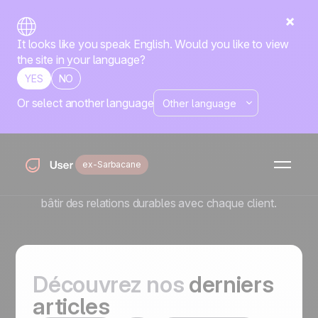
It looks like you speak English. Would you like to view
the site in your language?
YES
NO
Or select another language
Le blog Positive User
L'automatisation est la plus puissante quand elle reste
humaine. Sur le blog Positive User, nous simplifions la
ex-Sarbacane
technologie pour que vous puissiez vous concentrer sur
les personnes. Utilisez nos guides clairs et concrets pour
bâtir des relations durables avec chaque client.
Découvrez nos
derniers
articles