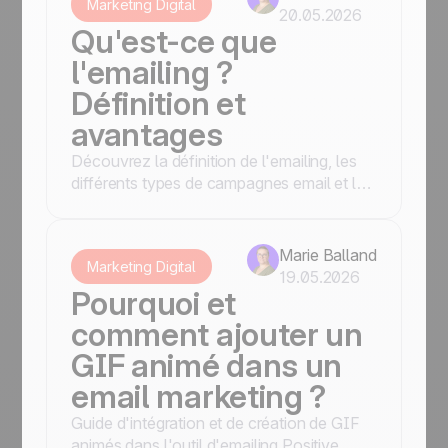
Marketing Digital
20.05.2026
Qu'est-ce que
l'emailing ?
Définition et
avantages
Découvrez la définition de l'emailing, les
différents types de campagnes email et les
bonnes pratiques pour vos envois.
Marie Balland
Marketing Digital
19.05.2026
Pourquoi et
comment ajouter un
GIF animé dans un
email marketing ?
Guide d'intégration et de création de GIF
animés dans l'outil d'emailing Positive