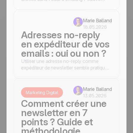
User, incluant la gestion de leur
compatibilité.
Marie Balland
18.05.2026
Adresses no-reply
en expéditeur de vos
emails : oui ou non ?
Utiliser une adresse no-reply comme
expéditeur de newsletter semble pratique,
mais cette pratique n'est pas
recommandée. Découvrez pourquoi et
quelles alternatives adopter.
Marie Balland
Marketing Digital
13.05.2026
Comment créer une
newsletter en 7
points ? Guide et
méthodologie