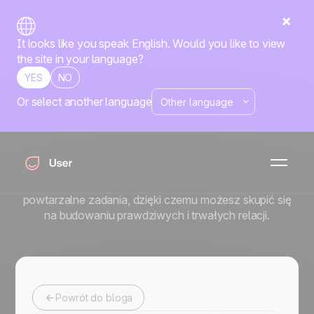
It looks like you speak English. Would you like to view
the site in your language?
YES
NO
Or select another language
Artykuły Marketing
Automation
Skaluj swój marketing, nie tracąc ludzkiego wymiaru.
Poznaj strategie automatyzacji, które przejmują
powtarzalne zadania, dzięki czemu możesz skupić się
na budowaniu prawdziwych i trwałych relacji.
Powrót do bloga