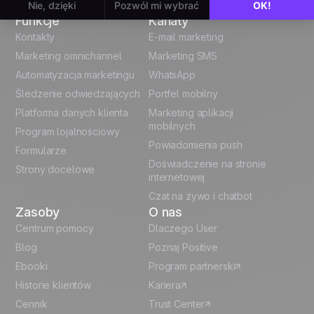
Funkcje
Kanały
English
Kontakty
E-mail marketing
Marketing omnichannel
Marketing SMS
French
Automatyzacja marketingu
WhatsApp
Śledzenie odwiedzających
Portfel mobilny
German
Platforma danych klienta
Marketing aplikacji
Italian
mobilnych
Program lojalnościowy
Powiadomienia push
Formularze
Español
Doświadczenie na stronie
Strony docelowe
internetowej
Czat na żywo i chatbot
Zasoby
O nas
Centrum pomocy
Dlaczego User
Blog
Poznaj Positive
Ebooki
Program partnerski
Historie klientów
Kariera
Cennik
Trust Center