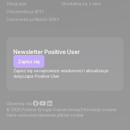
Integracje
Skontaktuj się z nami
Dokumentacja API
Dokumentacja Mobile SDK
Newsletter Positive User
Zapisz się
Zapisz się na najnowsze wiadomości i aktualizacje
🍪
dotyczące Positive User
Obserwuj nas
© 2026 Positive Groupe France
Umowy
Informacje prawne
Dane osobowe
Ustawienia plików cookie
Zarządzaj plikami cookie