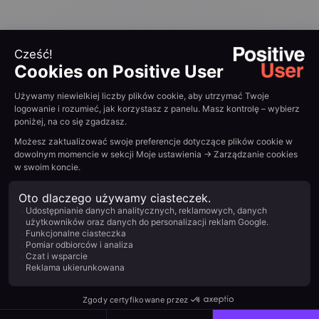
Żegnaj
złożoności. Witaj
przejrzystości.
Positive User łączy wszystkie ścieżki klienta w
jednej, intuicyjnej platformie. Zapomnij o
rozproszonych narzędziach – postaw na płynny
rozwój marketingu, sprzedaży i wsparcia klienta.
Zacznij teraz
Prosta 51, 01-188 Warsaw, Poland
Polish