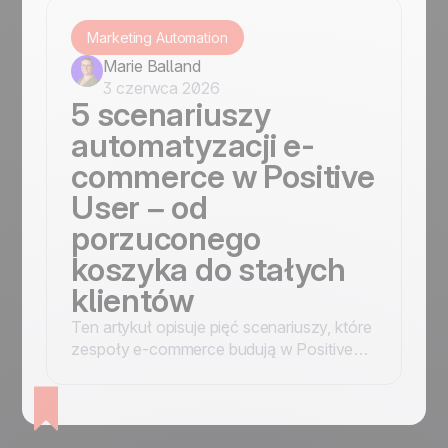
Marketing Automation
Marie Balland
3 czerwca 2026
5 scenariuszy
automatyzacji e-
commerce w Positive
User – od
porzuconego
koszyka do stałych
klientów
Ten artykuł opisuje pięć scenariuszy, które
zespoły e-commerce budują w Positive
User za pomocą kreatora ścieżek.