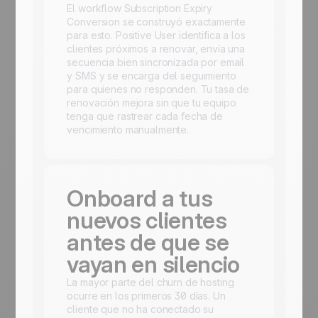
El workflow Subscription Expiry
Conversion se construyó exactamente
para esto. Positive User identifica a los
clientes próximos a renovar, envía una
secuencia bien sincronizada por email
y SMS y se encarga del seguimiento
para quienes no responden. Tu tasa de
renovación mejora sin que tu equipo
tenga que rastrear cada fecha de
vencimiento manualmente.
Onboard a tus
nuevos clientes
antes de que se
vayan en silencio
La mayor parte del churn de hosting
ocurre en los primeros 30 días. Un
cliente que no ha conectado su