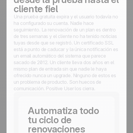
cliente fiel
Una prueba gratuita expira y el usuario todavía no
ha configurado su cuenta. Nadie hace
seguimiento. La renovación de un plan es dentro
de tres semanas y el cliente no ha tenido noticias
tuyas desde que se registró. Un certificado SSL
está a punto de caducar y la única notificación es
un email automático del sistema que parece
sacado de 2012. Un cliente lleva dos años en el
mismo plan de entrada sin que nadie le haya
ofrecido nunca un upgrade. Ninguno de estos es
un problema de producto. Son huecos de
comunicación. Positive User los cierra.
Automatiza todo
tu ciclo de
renovaciones