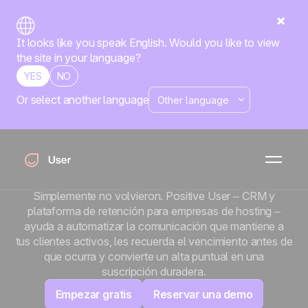
It looks like you speak English. Would you like to view
the site in your language?
YES
NO
Or select another language
Las renovaciones no
se renuevan solas.
Cada mes, una parte de tus clientes deja que su plan
expire sin decir nada. No cancelaron en voz alta.
Simplemente no volvieron. Positive User – CRM y
plataforma de retención para empresas de hosting –
ayuda a automatizar la comunicación que mantiene a
tus clientes activos, les recuerda el vencimiento antes de
que ocurra y convierte un alta puntual en una
suscripción duradera.
Empezar gratis
Reservar una demo