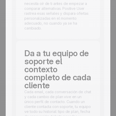
necesita oír de ti antes de empezar a
comparar alternativas. Positive User
rastrea esas señales y dispara ofertas
personalizadas en el momento
adecuado, no cuando ya se ha
cambiado.
Da a tu equipo de
soporte el
contexto
completo de cada
cliente
Cada email, cada conversación de chat
y cada cambio de plan vive en un
único perfil de contacto. Cuando un
cliente contacta con soporte, tu equipo
ve todo su historial: tipo de plan, fecha