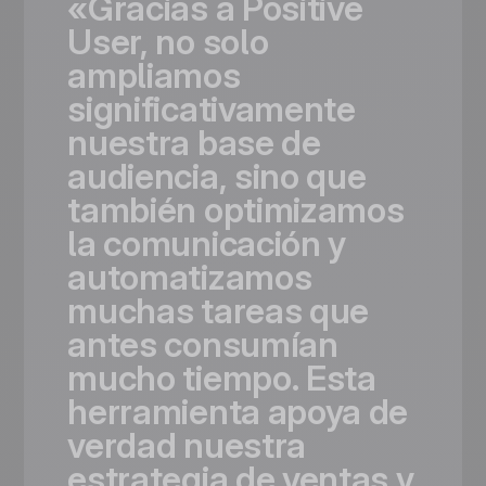
«Gracias
a
Positive
User,
no
solo
ampliamos
significativamente
nuestra
base
de
audiencia,
sino
que
también
optimizamos
la
comunicación
y
automatizamos
muchas
tareas
que
antes
consumían
mucho
tiempo.
Esta
herramienta
apoya
de
verdad
nuestra
estrategia
de
ventas
y