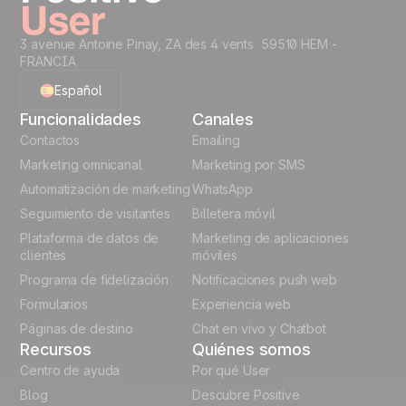
desarrollador.
3 avenue Antoine Pinay, ZA des 4 vents 59510 HEM -
FRANCIA
Español
Funcionalidades
Canales
English
Contactos
Emailing
Marketing omnicanal
Marketing por SMS
French
Automatización de marketing
WhatsApp
Seguimiento de visitantes
Billetera móvil
Polish
Plataforma de datos de
Marketing de aplicaciones
German
clientes
móviles
Programa de fidelización
Notificaciones push web
Italian
Formularios
Experiencia web
Páginas de destino
Chat en vivo y Chatbot
Recursos
Quiénes somos
Centro de ayuda
Por qué User
Blog
Descubre Positive