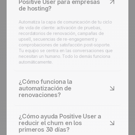
Positive User para empresas
de hosting?
Automatiza la capa de comunicación de tu ciclo
de vida de cliente: activación de pruebas,
recordatorios de renovación, campañas de
upsell, secuencias de re-engagement y
comprobaciones de satisfacción post-soporte.
Tu equipo se centra en las conversaciones que
necesitan un humano. Todo lo demás funciona
automáticamente.
¿Cómo funciona la
automatización de
renovaciones?
El workflow Subscription Expiry Conversion
identifica a los clientes próximos a su fecha de
¿Cómo ayuda Positive User a
renovación y envía una secuencia temporizada
reducir el churn en los
de recordatorios por email y SMS. Si un plan
primeros 30 días?
expira sin renovación, tu equipo comercial recibe