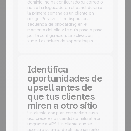
dominio, no ha configurado su correo o
no se ha logueado en el panel durante
la primera semana es un cliente en
riesgo. Positive User dispara una
secuencia de onboarding en el
momento del alta y le guía paso a paso
por la configuración. La activación
sube. Los tickets de soporte bajan.
Identifica
oportunidades de
upsell antes de
que tus clientes
miren a otro sitio
Un cliente con plan compartido cuyo
uso crece es un candidato natural a un
upgrade a VPS. Un cliente que se
acerca a su límite de almacenamiento