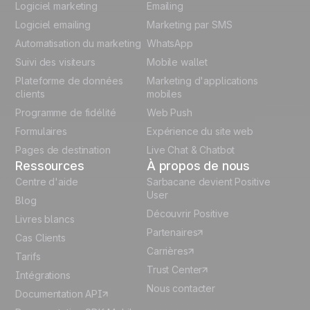
English
Logiciel marketing
Emailing
Logiciel emailing
Marketing par SMS
Polish
Automatisation du marketing
WhatsApp
Suivi des visiteurs
Mobile wallet
German
Plateforme de données
Marketing d'applications
Italian
clients
mobiles
Programme de fidélité
Web Push
Español
Formulaires
Expérience du site web
Pages de destination
Live Chat & Chatbot
Ressources
À propos de nous
Centre d'aide
Sarbacane devient Positive
User
Blog
Découvrir Positive
Livres blancs
Partenaires
Cas Clients
Carrières
Tarifs
Trust Center
Intégrations
Nous contacter
Documentation API