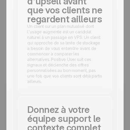
d'upsell avant
que vos clients ne
regardent ailleurs
Un client sur un plan mutualisé dont
l'usage augmente est un candidat
naturel à un passage en VPS. Un client
qui approche de sa limite de stockage
a besoin de vous entendre avant de
commencer à comparer les
alternatives. Positive User suit ces
signaux et déclenche des offres
personnalisées au bon moment, pas
une fois que vos clients sont déjà partis
ailleurs.
Donnez à votre
équipe support le
contexte complet