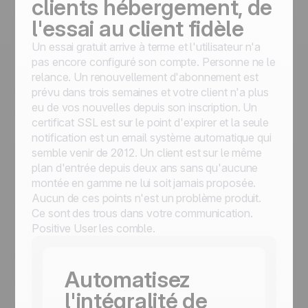
clients hébergement, de
l'essai au client fidèle
Un essai gratuit arrive à terme et l'utilisateur n'a
pas encore configuré son compte. Personne ne le
relance. Un renouvellement d'abonnement est
prévu dans trois semaines et votre client n'a plus
eu de vos nouvelles depuis son inscription. Un
certificat SSL est sur le point d'expirer et la seule
notification est un email système automatique qui
semble venir de 2012. Un client est sur le même
plan d'entrée depuis deux ans sans qu'aucune
montée en gamme ne lui soit jamais proposée.
Aucun de ces points n'est un problème produit.
Ce sont des trous dans votre communication.
Positive User les comble.
Automatisez
l'intégralité de