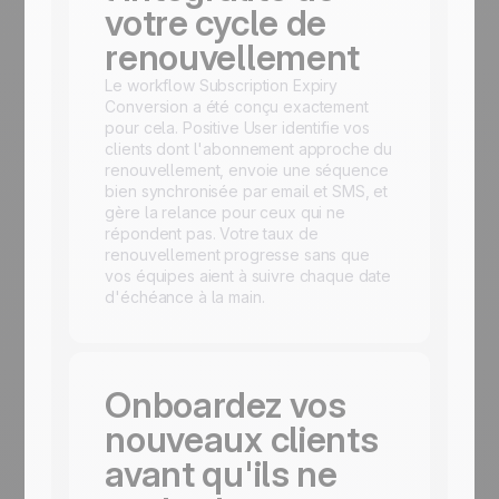
votre cycle de
renouvellement
Le workflow Subscription Expiry
Conversion a été conçu exactement
pour cela. Positive User identifie vos
clients dont l'abonnement approche du
renouvellement, envoie une séquence
bien synchronisée par email et SMS, et
gère la relance pour ceux qui ne
répondent pas. Votre taux de
renouvellement progresse sans que
vos équipes aient à suivre chaque date
d'échéance à la main.
Onboardez vos
nouveaux clients
avant qu'ils ne