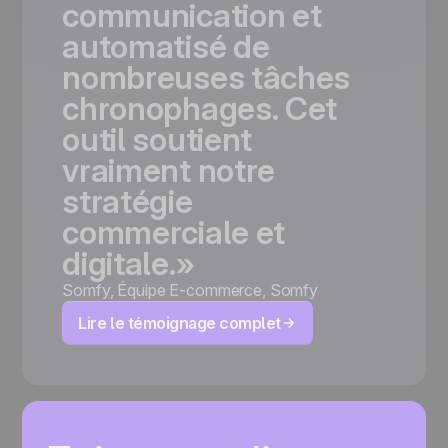
communication
et
automatisé
de
nombreuses
tâches
chronophages.
Cet
outil
soutient
vraiment
notre
stratégie
commerciale
et
digitale.»
Somfy
,
Équipe E-commerce, Somfy
Lire le témoignage complet