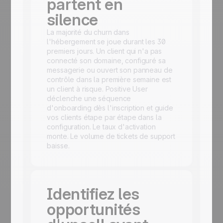
partent en
silence
La majorité du churn dans
l'hébergement se joue durant les 30
premiers jours. Un client qui n'a pas
connecté son domaine, configuré sa
messagerie ou ouvert son panneau de
contrôle dans la première semaine est
un client à risque. Positive User
déclenche une séquence
d'onboarding dès l'inscription et guide
vos clients étape par étape dans la
configuration. Le taux d'activation
monte. Le volume de tickets de support
baisse.
Identifiez les
opportunités