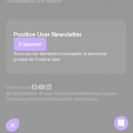
Documentation SDK Mobile
Positive User Newsletter
S'abonner
Recevez les dernières nouveautés et annonces
🍪
produit de Positive User
Suivez-nous
© 2026 Positive Groupe France
Contrats
Mentions Légales
Données personnelles
Paramètres des cookies
Gérer les cookies