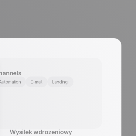
hannels
Automation
E-mail
Landingi
Wysilek wdrozeniowy