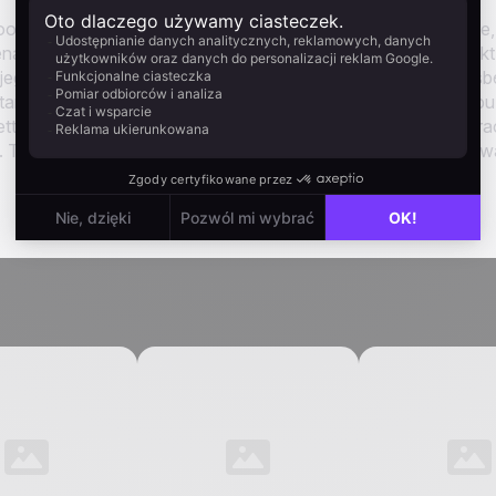
ook. To, co wydarzy się później, powinno być natychmiastowe,
ariusz automatycznie obsługuje cały ten proces. Jeśli kontakt 
jego skrzynki od razu. Jeśli nie – system najpierw wysyła prośb
starczy, by potwierdzić zgodę i otrzymać obiecaną treść. W obu
tera, otwierając drogę do dalszej komunikacji. Bez ręcznej pra
To płynne doświadczenie, które zamienia pobranie pliku w trw