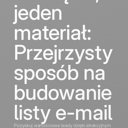
wzrost
wzrost
jeden
Turystyka
Odkryj
Odkryj
materiał:
Przejrzysty
sposób na
budowanie
listy e-mail
Pozyskuj wartościowe leady dzięki atrakcyjnym