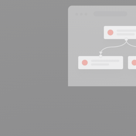
100% stworzone i
4.8
na Trustpilot
hostowane w Europie
Certyfikat ISO 27001