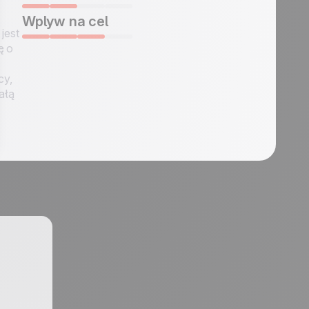
Wplyw na cel
jest
ę o
cy,
ałą