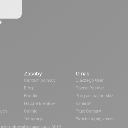
up
Zasoby
O nas
Centrum pomocy
Dlaczego User
Blog
Poznaj Positive
Ebooki
Program partnerski
Historie klientów
Kariera
nych
Cennik
Trust Center
Integracje
Skontaktuj się z nami
 internetowej
Dokumentacja API