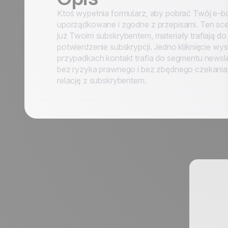
Ktoś wypełnia formularz, aby pobrać Twój e-b
uporządkowane i zgodne z przepisami. Ten scen
już Twoim subskrybentem, materiały trafiają do 
40 use case'ów
potwierdzenie subskrypcji. Jedno kliknięcie wy
przypadkach kontakt trafia do segmentu newslet
bez ryzyka prawnego i bez zbędnego czekania. 
relację z subskrybentem.
Nazwisko *
Stanowisko *