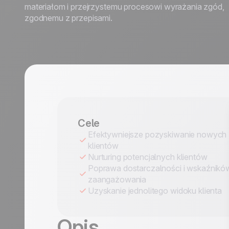
materiałom i przejrzystemu procesowi wyrażania zgód,
zgodnemu z przepisami.
Cele
Efektywniejsze pozyskiwanie nowych
klientów
Nurturing potencjalnych klientów
Poprawa dostarczalności i wskaźnikó
zaangażowania
Uzyskanie jednolitego widoku klienta
Opis