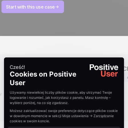
Start with this use case
Industries
C
B2B
SaaS
Hosting stron
Edukacja
E-commerce
w