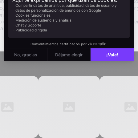
na automáticamente. Si el contacto ya es suscriptor, el recurs
o, primero sale un email de doble opt-in. Un clic para confirmar 
ntacto acaba en el segmento de newsletter, listo para futuras
 de incumplimiento, sin esperas innecesarias. Solo una experie
a relación de suscriptor duradera.