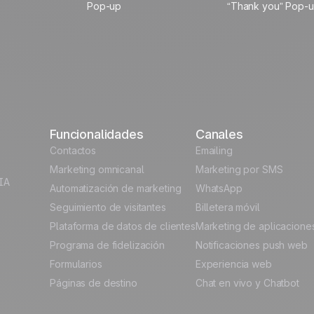
Pop-up
“Thank you” Pop-
vel...
Funcionalidades
Canales
 Data
Contactos
Emailing
Marketing omnicanal
Marketing por SMS
IA
Automatización de marketing
WhatsApp
Seguimiento de visitantes
Billetera móvil
Plataforma de datos de clientes
Marketing de aplicacione
Programa de fidelización
Notificaciones push web
Formularios
Experiencia web
Páginas de destino
Chat en vivo y Chatbot