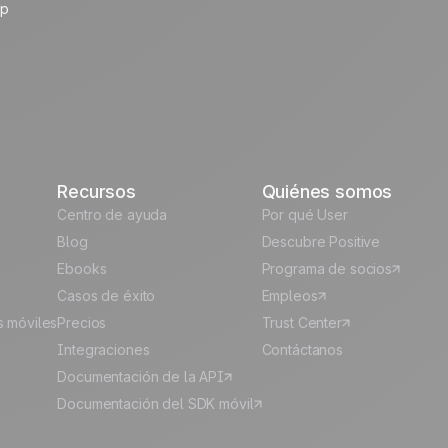
up
Recursos
Quiénes somos
Centro de ayuda
Por qué User
Blog
Descubre Positive
Ebooks
Programa de socios
Casos de éxito
Empleos
s móviles
Precios
Trust Center
Integraciones
Contáctanos
Documentación de la API
Documentación del SDK móvil