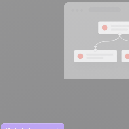
to
100% hecho y alojado
4.8
Trustpilot
en Europa
Certificado ISO 27001