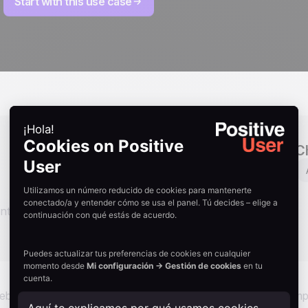
Start with this use case
Industries
C
B2B
SaaS
Hosting web
Educación
E-commerce
nt
 ebook. Lo que ocurre a continuación debe ser instantáneo, limp