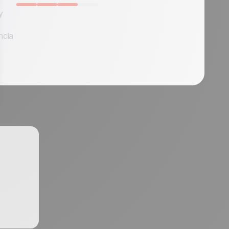
o
y
ncia