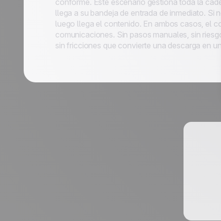
conforme. Este escenario gestiona toda la cade
llega a su bandeja de entrada de inmediato. Si n
luego llega el contenido. En ambos casos, el co
comunicaciones. Sin pasos manuales, sin riesgo
sin fricciones que convierte una descarga en un
Apellido *
Cargo *