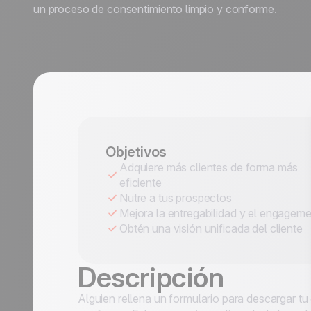
un proceso de consentimiento limpio y conforme.
Objetivos
Adquiere más clientes de forma más
eficiente
Nutre a tus prospectos
Mejora la entregabilidad y el engageme
Obtén una visión unificada del cliente
Descripción
Alguien rellena un formulario para descargar tu
a 40 casos de