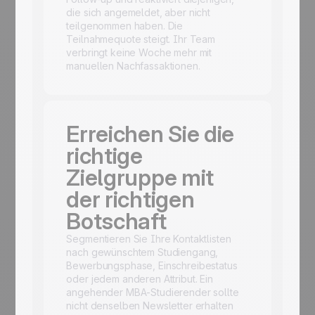
die sich angemeldet, aber nicht
teilgenommen haben. Die
Teilnahmequote steigt. Ihr Team
verbringt keine Woche mehr mit
manuellen Nachfassaktionen.
Erreichen Sie die
richtige
Zielgruppe mit
der richtigen
Botschaft
Segmentieren Sie Ihre Kontaktlisten
nach gewünschtem Studiengang,
Bewerbungsphase, Einschreibestatus
oder jedem anderen Attribut. Ein
angehender MBA-Studierender sollte
nicht denselben Newsletter erhalten