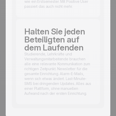
wie ein Erstsemester. Mit Positive User
passiert das auch nicht mehr.
Halten Sie jeden
Beteiligten auf
dem Laufenden
Studierende, Lehrkräfte und
Verwaltungsmitarbeitende brauchen
alle eine relevante Kommunikation zum
richtigen Zeitpunkt. Newsletter für die
gesamte Einrichtung. Alarm-E-Mails,
wenn sich etwas ändert. Last-Minute-
SMS bei dringenden Updates. Alles aus
einer Plattform, ohne manuellen
Aufwand nach der ersten Einrichtung.