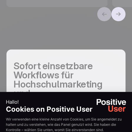
Sofort einsetzbare
Workflows für
Hochschulmarketing
und
Bildungsmanagement
Kostenlos testen