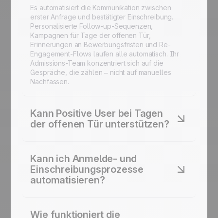
Es automatisiert die Kommunikation zwischen
erster Anfrage und bestätigter Einschreibung.
Personalisierte Follow-up-Sequenzen,
Kampagnen für Tage der offenen Tür,
Erinnerungen an Bewerbungsfristen und Re-
Engagement-Flows laufen alle automatisch. Ihr
Admissions-Team konzentriert sich auf die
Gespräche, die zählen – nicht auf manuelles
Nachfassen.
Kann Positive User bei Tagen
der offenen Tür unterstützen?
Ja. Sie laden Interessenten per E-Mail ein,
automatisieren SMS-Erinnerungen vor der
Kann ich Anmelde- und
Veranstaltung und versenden personalisierte
Einschreibungsprozesse
Follow-up-Inhalte auf Basis der besuchten
automatisieren?
Programme. Die gesamte Kampagne läuft aus
einem einzigen Workflow – inklusive Re-
Engagement für angemeldete Personen, die
Ja. Positive User unterstützt Landing-Pages mit
nicht erschienen sind.
Programminformationen, individuelle
Wie funktioniert die