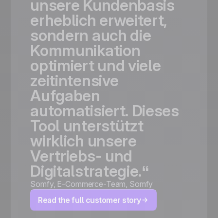
unsere
Kundenbasis
erheblich
erweitert,
sondern
auch
die
Kommunikation
optimiert
und
viele
zeitintensive
Aufgaben
automatisiert.
Dieses
Tool
unterstützt
wirklich
unsere
Vertriebs-
und
Digitalstrategie.“
Somfy
,
E-Commerce-Team, Somfy
Read the full customer story