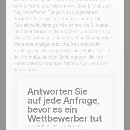
bereits Kontakt aufgenommen. Eine E-Mail zum
Tag der offenen Tür geht an die gesamte
Kontaktliste, ohne jede Segmentierung. Die
Teilnahme ist niedrig und niemand weiß, warum.
Ein neuer Studierender erscheint am ersten Tag
ohne Willkommensnachricht, ohne Stundenplan,
ohne eine einzige nützliche Information im
Posteingang. Das sind keine Einzelfälle. Das ist
der Normalzustand in Einrichtungen, die ihre
Kommunikation manuell führen. Positive User
ändert das.
Antworten Sie
auf jede Anfrage,
bevor es ein
Wettbewerber tut
In dem Moment, in dem ein