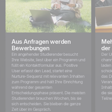
Aus Anfragen werden
Meh
Bewerbungen
der
Ein angehender Studierender besucht
Der U
Ihre Website, liest über ein Programm und
channe
füllt ein Kontaktformular aus. Positive
laden 
User erfasst den Lead, startet eine
schic
Nurture-Sequenz mit relevanten Inhalten
das D
zum Programm und hält Ihre Einrichtung
Verans
während der gesamten
Inhal
Entscheidungsphase präsent. Die meisten
die si
Studierenden brauchen Wochen, bis sie
Teiln
sich entscheiden. Sie bleiben die ganze
Zeit über im Gespräch.