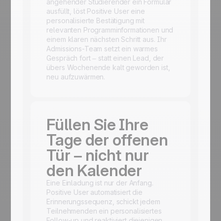
angehender Studierender ein Formular
ausfüllt, löst Positive User eine
personalisierte Bestätigung mit
relevanten Programminformationen und
einem klaren nächsten Schritt aus. Ihr
Admissions-Team setzt ein warmes
Gespräch fort – statt einen Lead, der
übers Wochenende kalt geworden ist,
neu aufzuwärmen.
Füllen Sie Ihre
Tage der offenen
Tür – nicht nur
den Kalender
Eine Einladung ist nur der Anfang.
Positive User automatisiert die
Erinnerungssequenz, schickt jedem
Teilnehmenden ein personalisiertes
Follow-up und reaktiviert diejenigen,